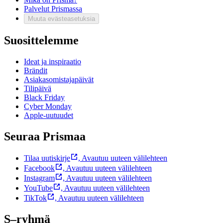
Palvelut Prismassa
Muuta evästeasetuksia
Suosittelemme
Ideat ja inspiraatio
Brändit
Asiakasomistajapäivät
Tilipäivä
Black Friday
Cyber Monday
Apple-uutuudet
Seuraa Prismaa
Tilaa uutiskirje
,
Avautuu uuteen välilehteen
Facebook
,
Avautuu uuteen välilehteen
Instagram
,
Avautuu uuteen välilehteen
YouTube
,
Avautuu uuteen välilehteen
TikTok
,
Avautuu uuteen välilehteen
S–ryhmä