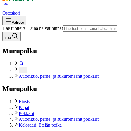
Ostoskori
Valikko
Hae tuotteita – aina halvat hinnat
Hae
Murupolku
…
Autofiktio, perhe- ja sukuromaanit pokkarit
Murupolku
Etusivu
Kirjat
Pokkarit
Autofiktio, perhe- ja sukuromaanit pokkarit
Kelosaari, Etelän poika