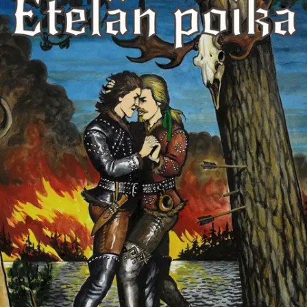
Tuotekuvaus
Maailman ensimmäinen ja ainoa post-apokalyptinen itäsuomalainen
nahkahomofantasiaromaani! Uus-Ruskeesuon asutuskeskuksessa
tiedetään, että muurien ulkopuolella on vain väkivaltaa, tauteja ja
jätettä. Siellä eivät asu muut kuin idän korvenmiehet, jotka
pukeutuvat eläinten nahkoihin ja juovat hermomyrkkyä - ja tekevät
lapsiakin keskenään. Erään pojan sopeutumattomuus saa selityksen,
kun joukko korvenmiehiä saapuu etelään ja yksi heistä ilmoittaa
olevansa hänen toinen isänsä.
Vesireittien takana pojalle aukeaa uusi
maailma. Hänen on opeteltava käyttämään nyrkkejään ja ampumaan
varsijousella sekä mieluiten löydettävä itselleen hyvä aviomies.
Mutta onko mahdollista kerrankin kuunnella omia halujaan, kun
korvenmiessukujen välillä häämöttää sota idän järvien herruudesta?
Etelän poika on vauhdikas, romanttinen, mustalla huumorilla
terästetty seikkailutarina. Karskien korvenmiesten mielenmaisemassa
soi myös haikeita säveliä.
Näytä lisää
tuotekuvausta