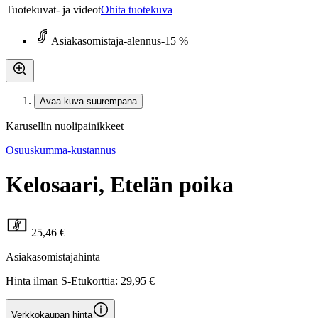
Tuotekuvat- ja videot
Ohita tuotekuva
Asiakasomistaja-alennus
-15 %
Avaa kuva suurempana
Karusellin nuolipainikkeet
Osuuskumma-kustannus
Kelosaari, Etelän poika
25,46 €
Asiakasomistajahinta
Hinta ilman S-Etukorttia:
29,95 €
Verkkokaupan hinta