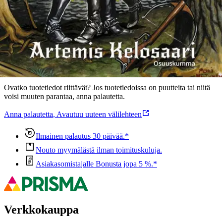
Ominaisuudet
Oletko tyytyväinen tuotetietoihin?
Ovatko tuotetiedot riittävät? Jos tuotetiedoissa on puutteita tai niitä
voisi muuten parantaa, anna palautetta.
Anna palautetta
,
Avautuu uuteen välilehteen
Ilmainen palautus 30 päivää.*
Nouto myymälästä ilman toimituskuluja.
Asiakasomistajalle Bonusta jopa 5 %.*
Verkkokauppa