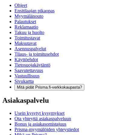
Ohjeet
Ensitilaajan pikaopas
Myymälänouto
Palautukset
Reklamaatio
Takuu ja huolto
Toimitustavat
Maksutavat
Asennuspalvelut
Tilaus- ja toimitusehdot
Käyttöehdot
Tietosuojakäytäntö
Saavutettavuus
Vastuullisuus
Sivukartta
Mitä pidät Prisma.fi-verkkokaupasta?
Asiakaspalvelu
Usein kysytyt kysymykset
Ota yhteyttä asiakaspalveluun
Bonus ja asiakasomistajuus
Prisma-myymälöiden yhteystiedot
Mikä on Prisma?