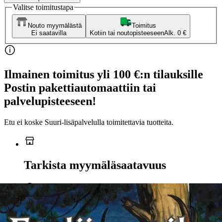
Valitse toimitustapa
Nouto myymälästä
Toimitus
Ei saatavilla
Kotiin tai noutopisteeseen
Alk. 0 €
Ilmainen toimitus yli 100 €:n tilauksille
Postin pakettiautomaattiin tai
palvelupisteeseen!
Etu ei koske Suuri‑lisäpalvelulla toimitettavia tuotteita.
Tarkista myymäläsaatavuus
Ei saatavilla