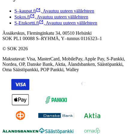
S–kaupat.fi
,
Avautuu uuteen välilehteen
Sokos.fi
,
Avautuu uuteen välilehteen
S-Etukortti.fi
,
Avautuu uuteen välilehteen
Ässäkeskus, Fleminginkatu 34, 00510 Helsinki
SOK PL1 00088 S–RYHMÄ,
Y–tunnus 0116323–1
© SOK 2026
Maksutavat
:
Visa, MasterCard, MobilePay, Apple Pay, S-Pankki,
Nordea, OP, Danske Bank, Aktia, Ålandsbanken, Säästöpankki,
Oma Säästöpankki, POP Pankki, Walley