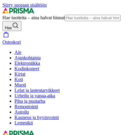
Siirry suoraan sisältöön
Hae tuotteita – aina halvat hinnat
Hae
Ostoskori
Ale
Ajankohtaista
Elektroniikka
Kodinkoneet
Kirjat
Koti
Muoti
Lelut ja lastentarvikkeet
Urheilu ja vapaa-aika
Piha ja puutarha
Remontointi
Autoilu
Kauneus ja hyvinvointi
Lemmikit