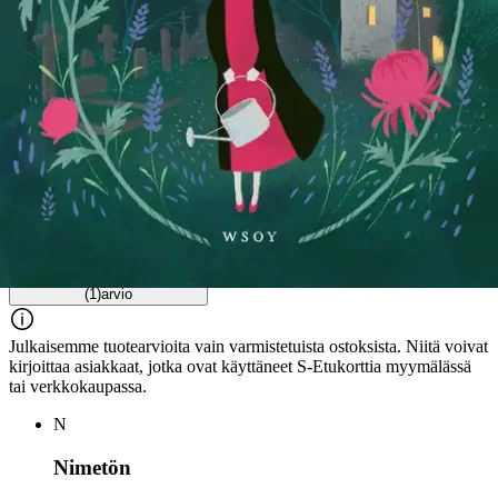
Arviot
Tuotearvioiden keskiarvo
5
/5
(1)
arvio
Julkaisemme tuotearvioita vain varmistetuista ostoksista. Niitä voivat
kirjoittaa asiakkaat, jotka ovat käyttäneet S-Etukorttia myymälässä
tai verkkokaupassa.
N
Nimetön