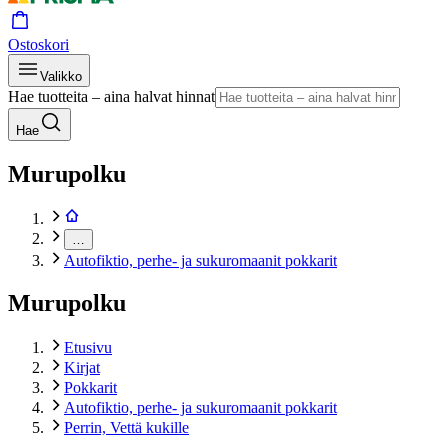
Ostoskori
Valikko
Hae tuotteita – aina halvat hinnat
Hae
Murupolku
…
Autofiktio, perhe- ja sukuromaanit pokkarit
Murupolku
Etusivu
Kirjat
Pokkarit
Autofiktio, perhe- ja sukuromaanit pokkarit
Perrin, Vettä kukille