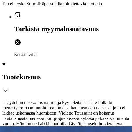
Etu ei koske Suuri‑lisäpalvelulla toimitettavia tuotteita.
Tarkista myymäläsaatavuus
Ei saatavilla
Tuotekuvaus
”Täydellinen sekoitus naurua ja kyyneleitä.” – Lire Palkittu
menestysromaani unohtumattomasta hautausmaan naisesta, joka ei
lakkaa uskomasta huomiseen. Violette Toussaint on hoitanut
hautausmaata pienessä bourgognelaisessa kylässä jo kaksikymmentä
vuotta. Hän tuntee kaikki haudoilla kävijät, ja usein he vierailevat
Violetten talossa jakamassa elämän iloja ja suruja hänen kanssaan.