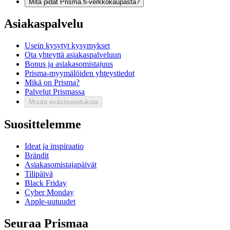
Mitä pidät Prisma.fi-verkkokaupasta?
Asiakaspalvelu
Usein kysytyt kysymykset
Ota yhteyttä asiakaspalveluun
Bonus ja asiakasomistajuus
Prisma-myymälöiden yhteystiedot
Mikä on Prisma?
Palvelut Prismassa
Muuta evästeasetuksia
Suosittelemme
Ideat ja inspiraatio
Brändit
Asiakasomistajapäivät
Tilipäivä
Black Friday
Cyber Monday
Apple-uutuudet
Seuraa Prismaa