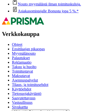
Nouto myymälästä ilman toimituskuluja.
Asiakasomistajalle Bonusta jopa 5 %.*
Verkkokauppa
Ohjeet
Ensitilaajan pikaopas
Myymälänouto
Palautukset
Reklamaatio
Takuu ja huolto
Toimitustavat
Maksutavat
Asennuspalvelut
Tilaus- ja toimitusehdot
Käyttöehdot
Tietosuojakäytäntö
Saavutettavuus
Vastuullisuus
Sivukartta