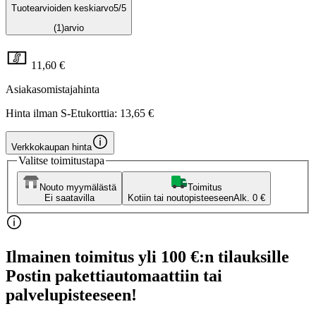
Tuotearvioiden keskiarvo
5
/5
(1)
arvio
11,60 €
Asiakasomistajahinta
Hinta ilman S-Etukorttia:
13,65 €
Verkkokaupan hinta
Valitse toimitustapa
Nouto myymälästä
Toimitus
Ei saatavilla
Kotiin tai noutopisteeseen
Alk. 0 €
Ilmainen toimitus yli 100 €:n tilauksille
Postin pakettiautomaattiin tai
palvelupisteeseen!