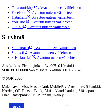
Tilaa uutiskirje
,
Avautuu uuteen välilehteen
Facebook
,
Avautuu uuteen välilehteen
Instagram
,
Avautuu uuteen välilehteen
YouTube
,
Avautuu uuteen välilehteen
TikTok
,
Avautuu uuteen välilehteen
S–ryhmä
S–kaupat.fi
,
Avautuu uuteen välilehteen
Sokos.fi
,
Avautuu uuteen välilehteen
S-Etukortti.fi
,
Avautuu uuteen välilehteen
Ässäkeskus, Fleminginkatu 34, 00510 Helsinki
SOK PL1 00088 S–RYHMÄ,
Y–tunnus 0116323–1
© SOK 2026
Maksutavat
:
Visa, MasterCard, MobilePay, Apple Pay, S-Pankki,
Nordea, OP, Danske Bank, Aktia, Ålandsbanken, Säästöpankki,
Oma Säästöpankki, POP Pankki, Walley