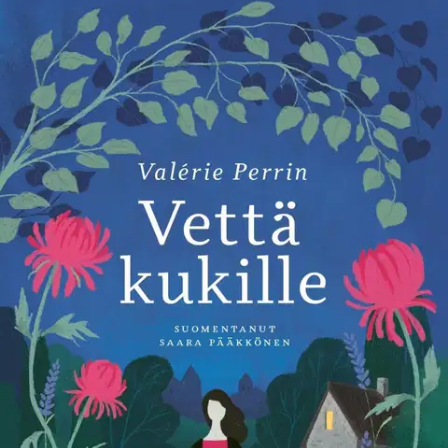
Violetten rutiinit muuttuvat, kun paikallinen poliisi Julien Seul
haluaa laskea kuolleen äitinsä tuhkat aivan tuntemattoman ihmisen
haudalle. Pian selviää, että siinä lepää hänen äitinsä rakastaja ja että
heidän salainen rakkaustarinansa on osa myös Violetten tarinaa.
”Lempeä ja liikuttava tutkimusmatka rakkauteen, menetykseen ja
sovitukseen.” – Publishers Weekly Valérie Perrin (s. 1967) on
kirjoittanut kymmenvuotiaasta asti, mutta julkaisi esikoisromaaninsa
Les Oubliés du dimanche 48-vuotiaana. Valokuvaajana ja
käsikirjoittajana työskennelleestä Perrinistä tuli yllättäen yksi
Ranskan luetuimmista kirjailijoista, kun hänen toinen romaaninsa
Vettä kukille ilmestyi. Teos on hurmannut lukijat ympäri maailman:
sitä on myyty yli miljoona kappaletta yli 30 kielellä, se oli Italiassa
vuoden 2020 myydyin kirja ja nousi bestsellerlistoille myös Norjassa
ja Ruotsissa. Romaani on palkittu arvostetulla Prix Maison de la
Presse -palkinnolla ja Prix des lecteurs -lukijapalkinnolla, sen
pohjalta on sovitettu teatteriesitys ja siitä on tekeillä myös tv-sarja.
Valérie Perrin asuu Normandiassa miehensä kanssa.
Näytä lisää
tuotekuvausta
Ominaisuudet