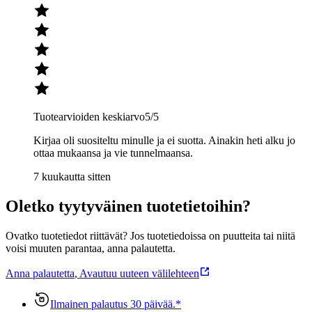
Tuotearvioiden keskiarvo
5
/5
Kirjaa oli suositeltu minulle ja ei suotta. Ainakin heti alku jo
ottaa mukaansa ja vie tunnelmaansa.
7 kuukautta sitten
Oletko tyytyväinen tuotetietoihin?
Ovatko tuotetiedot riittävät? Jos tuotetiedoissa on puutteita tai niitä
voisi muuten parantaa, anna palautetta.
Anna palautetta
,
Avautuu uuteen välilehteen
Ilmainen palautus 30 päivää.*