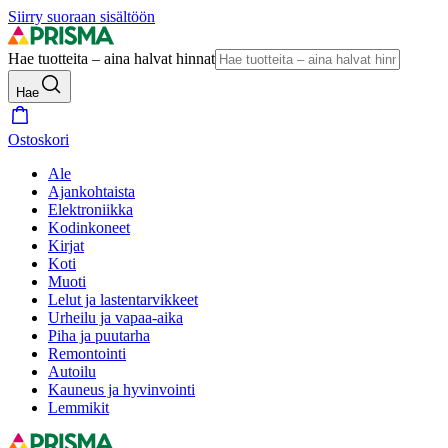
Siirry suoraan sisältöön
Hae tuotteita – aina halvat hinnat
Hae
Ostoskori
Ale
Ajankohtaista
Elektroniikka
Kodinkoneet
Kirjat
Koti
Muoti
Lelut ja lastentarvikkeet
Urheilu ja vapaa-aika
Piha ja puutarha
Remontointi
Autoilu
Kauneus ja hyvinvointi
Lemmikit