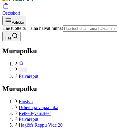
Ostoskori
Valikko
Hae tuotteita – aina halvat hinnat
Hae
Murupolku
…
Päiväreput
Murupolku
Etusivu
Urheilu ja vapaa-aika
Retkeilyvarusteet
Päiväreput
Haglöfs Reppu Vide 20