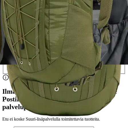
67,15 €
Asiakasomistajahinta
Hinta ilman S-Etukorttia:
79,00 €
Verkkokaupan hinta
Valitse toimitustapa
Nouto myymälästä
Toimitus
Ilmainen
Kotiin tai noutopisteeseen
Alk. 0 €
Siirry valitsemaan myymälä
Ilmainen toimitus yli 100 €:n tilauksille
Postin pakettiautomaattiin tai
palvelupisteeseen!
Etu ei koske Suuri‑lisäpalvelulla toimitettavia tuotteita.