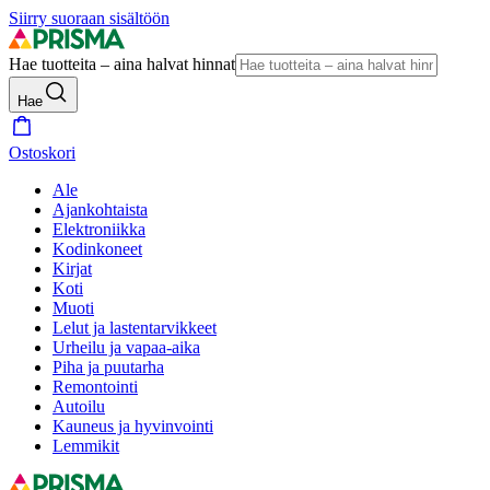
Siirry suoraan sisältöön
Hae tuotteita – aina halvat hinnat
Hae
Ostoskori
Ale
Ajankohtaista
Elektroniikka
Kodinkoneet
Kirjat
Koti
Muoti
Lelut ja lastentarvikkeet
Urheilu ja vapaa-aika
Piha ja puutarha
Remontointi
Autoilu
Kauneus ja hyvinvointi
Lemmikit