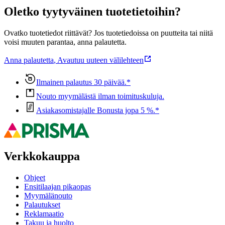
Oletko tyytyväinen tuotetietoihin?
Ovatko tuotetiedot riittävät? Jos tuotetiedoissa on puutteita tai niitä
voisi muuten parantaa, anna palautetta.
Anna palautetta
,
Avautuu uuteen välilehteen
Ilmainen palautus 30 päivää.*
Nouto myymälästä ilman toimituskuluja.
Asiakasomistajalle Bonusta jopa 5 %.*
Verkkokauppa
Ohjeet
Ensitilaajan pikaopas
Myymälänouto
Palautukset
Reklamaatio
Takuu ja huolto