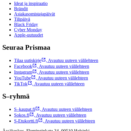
Ideat ja inspiraatio
Brändit
Asiakasomistajapäivät
Tilipäivä
Black Friday
Cyber Monday
Apple-uutuudet
Seuraa Prismaa
Tilaa uutiskirje
,
Avautuu uuteen välilehteen
Facebook
,
Avautuu uuteen välilehteen
Instagram
,
Avautuu uuteen välilehteen
YouTube
,
Avautuu uuteen välilehteen
TikTok
,
Avautuu uuteen välilehteen
S–ryhmä
S–kaupat.fi
,
Avautuu uuteen välilehteen
Sokos.fi
,
Avautuu uuteen välilehteen
S-Etukortti.fi
,
Avautuu uuteen välilehteen
Ässäkeskus, Fleminginkatu 34, 00510 Helsinki