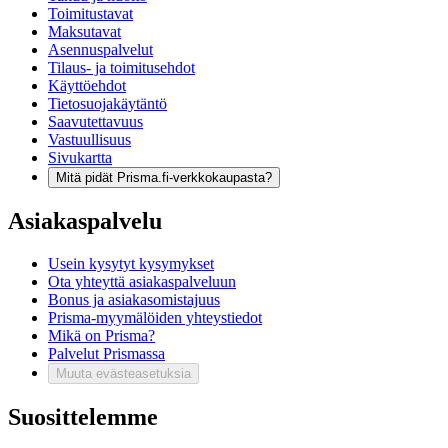
Toimitustavat
Maksutavat
Asennuspalvelut
Tilaus- ja toimitusehdot
Käyttöehdot
Tietosuojakäytäntö
Saavutettavuus
Vastuullisuus
Sivukartta
Mitä pidät Prisma.fi-verkkokaupasta?
Asiakaspalvelu
Usein kysytyt kysymykset
Ota yhteyttä asiakaspalveluun
Bonus ja asiakasomistajuus
Prisma-myymälöiden yhteystiedot
Mikä on Prisma?
Palvelut Prismassa
Muuta evästeasetuksia
Suosittelemme