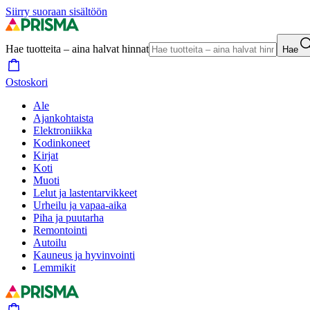
Siirry suoraan sisältöön
Hae tuotteita – aina halvat hinnat
Hae
Ostoskori
Ale
Ajankohtaista
Elektroniikka
Kodinkoneet
Kirjat
Koti
Muoti
Lelut ja lastentarvikkeet
Urheilu ja vapaa-aika
Piha ja puutarha
Remontointi
Autoilu
Kauneus ja hyvinvointi
Lemmikit