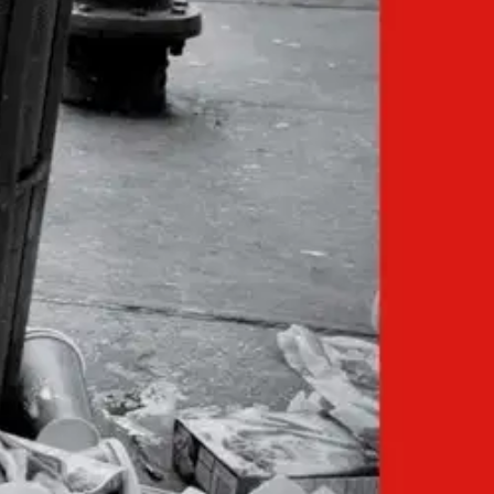
ä ja taiteilijana. Mukana on myös seksuaaliset kokemukset ja sen oman