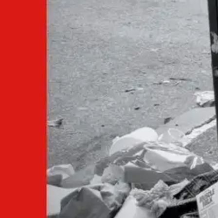
Tässä fiktiivisessä elämänkerrallisessa tarinassa seikkaillaan Euroop
identiteettinsä hyväksyminen.
Ominaisuudet
Oletko tyytyväinen tuotetietoihin?
Ovatko tuotetiedot riittävät? Jos tuotetiedoissa on puutteita tai niitä v
Anna palautetta
,
Avautuu uuteen välilehteen
Ilmainen palautus 30 päivää.*
Nouto myymälästä ilman toimituskuluja.
Asiakasomistajalle Bonusta jopa 5 %.*