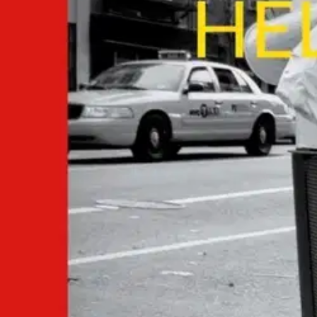
Nouto myymälästä
Toimitus
Ei saatavilla
Kotiin tai noutopisteeseen
Alk. 0 €
Ilmainen toimitus yli 100 €:n tilauksille Po
Etu ei koske Suuri‑lisäpalvelulla toimitettavia tuotteita.
Tarkista myymäläsaatavuus
Ei saatavilla
Tuotekuvaus