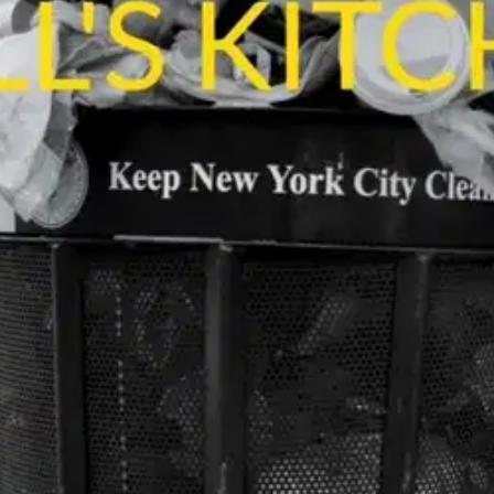
stin pakettiautomaattiin tai palvelupisteesee