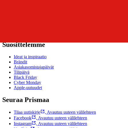
Usein kysytyt kysymykset
Ota yhteyttä asiakaspalveluun
Bonus ja asiakasomistajuus
Prisma-myymälöiden yhteystiedot
Mikä on Prisma?
Palvelut Prismassa
Muuta evästeasetuksia
Suosittelemme
Ideat ja inspiraatio
Brändit
Asiakasomistajapäivät
Tilipäivä
Black Friday
Cyber Monday
Apple-uutuudet
Seuraa Prismaa
Tilaa uutiskirje
,
Avautuu uuteen välilehteen
Facebook
,
Avautuu uuteen välilehteen
Instagram
,
Avautuu uuteen välilehteen