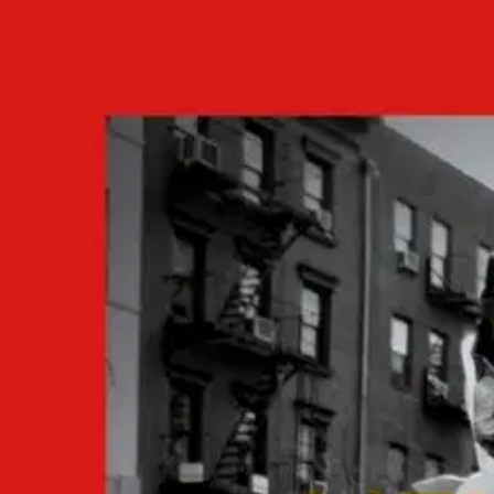
Asiakasomistaja-alennus
-15 %
Avaa kuva suurempana
Karusellin nuolipainikkeet
BoD - Books on Demand
Sirkia, Hell's Kitchen
20,32 €
Asiakasomistajahinta
Hinta ilman S-Etukorttia:
23,90 €
Verkkokaupan hinta
Valitse toimitustapa