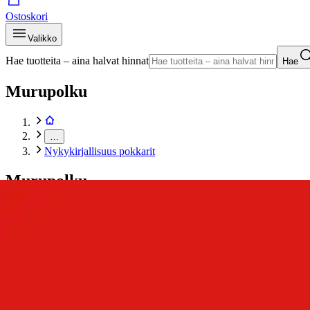
Ostoskori
Valikko
Hae tuotteita – aina halvat hinnat
Hae
Murupolku
…
Nykykirjallisuus pokkarit
Murupolku
Etusivu
Kirjat
Pokkarit
Nykykirjallisuus pokkarit
Sirkia, Hell's Kitchen
Tuotekuvat- ja videot
Ohita tuotekuva