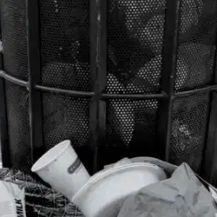
assa ja Yhdysvalloissa. Se on tarina joka kasvattaa päähenkilöä ihmisen
oisi muuten parantaa, anna palautetta.