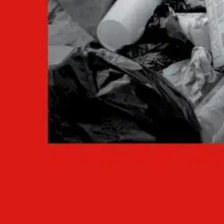
Verkkokauppa
Ohjeet
Ensitilaajan pikaopas
Myymälänouto
Palautukset
Reklamaatio
Takuu ja huolto
Toimitustavat
Maksutavat
Asennuspalvelut
Tilaus- ja toimitusehdot
Käyttöehdot
Tietosuojakäytäntö
Saavutettavuus
Vastuullisuus
Sivukartta
Mitä pidät Prisma.fi-verkkokaupasta?
Asiakaspalvelu