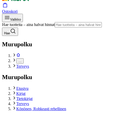
Ostoskori
Valikko
Hae tuotteita – aina halvat hinnat
Hae
Murupolku
…
Terveys
Murupolku
Etusivu
Kirjat
Tietokirjat
Terveys
Könönen, Rohkeasti rehellinen