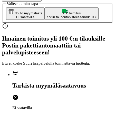
Valitse toimitustapa
Nouto myymälästä
Toimitus
Ei saatavilla
Kotiin tai noutopisteeseen
Alk. 0 €
Ilmainen toimitus yli 100 €:n tilauksille
Postin pakettiautomaattiin tai
palvelupisteeseen!
Etu ei koske Suuri‑lisäpalvelulla toimitettavia tuotteita.
Tarkista myymäläsaatavuus
Ei saatavilla