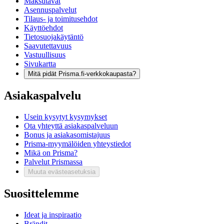
Maksutavat
Asennuspalvelut
Tilaus- ja toimitusehdot
Käyttöehdot
Tietosuojakäytäntö
Saavutettavuus
Vastuullisuus
Sivukartta
Mitä pidät Prisma.fi-verkkokaupasta?
Asiakaspalvelu
Usein kysytyt kysymykset
Ota yhteyttä asiakaspalveluun
Bonus ja asiakasomistajuus
Prisma-myymälöiden yhteystiedot
Mikä on Prisma?
Palvelut Prismassa
Muuta evästeasetuksia
Suosittelemme
Ideat ja inspiraatio
Brändit