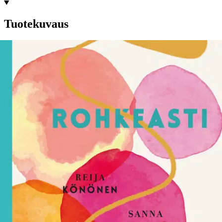
Tuotekuvaus
Miten lopettaa muiden myötäily? Rohkeasti rehellinen esittelee
malleja, joiden avulla voit opetella kommunikoimaan sisintäsi
rohkeasti ja läsnäolevasti. Jos myötäilee aina muita, voi käydä niin,
ettei tiedä enää, mitä ihan oikeasti tuntee, ajattelee ja haluaa.
Sopeutumisen vuoksi ikään kuin kaventaa ja typistää itsensä, oli
kyse sitten töistä, parisuhteesta, vanhemmuudesta, suvusta tai
ystävyydestä. Rohkean rehellisyyden malli auttaa kommunikoimaan
omaa ydintään.
Rohkea rehellisyys on viestimistä ilman syyttelyä,
painetta ja pelkoa. Samalla se on myös läsnäolevaa kuuntelemista,
mitä muut ajattelevat, tuntevat ja haluavat. Näin kaikki saavat tilaa
olla oma itsensä, sillä jokaisella on tarve tulla nähdyksi ja kuulluksi.
Rohkean rehellisiksi aikuisiällä opetelleet Reija Könönen ja Sanna
Laakkio ovat laatineet Hidasta elämää -kirjaperheen teokseen myös
harjoituksia, joiden avulla tutustut rohkeampaan itseesi ja opit
sietämään epävarmuutta. Opit lisäksi keinoja, miten uskallat
sanoittaa ajatuksesi ja tunteesi etkä enää piilottele tai vähättele niitä.
Reija Könönen (s. 1962), YTM ja Master of Science in
Mindfulness, on helsinkiläinen henkilöstökouluttaja, työnohjaaja ja