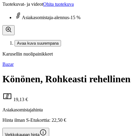
Tuotekuvat- ja videot
Ohita tuotekuva
Asiakasomistaja-alennus
-15 %
Avaa kuva suurempana
Karusellin nuolipainikkeet
Bazar
Könönen, Rohkeasti rehellinen
19,13 €
Asiakasomistajahinta
Hinta ilman S-Etukorttia:
22,50 €
Verkkokaupan hinta