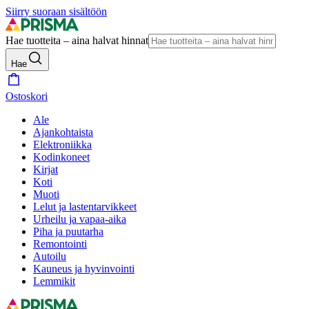
Siirry suoraan sisältöön
Hae tuotteita – aina halvat hinnat
Hae
Ostoskori
Ale
Ajankohtaista
Elektroniikka
Kodinkoneet
Kirjat
Koti
Muoti
Lelut ja lastentarvikkeet
Urheilu ja vapaa-aika
Piha ja puutarha
Remontointi
Autoilu
Kauneus ja hyvinvointi
Lemmikit