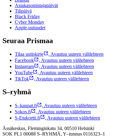
Asiakasomistajapäivät
Tilipäivä
Black Friday
Cyber Monday
Apple-uutuudet
Seuraa Prismaa
Tilaa uutiskirje
,
Avautuu uuteen välilehteen
Facebook
,
Avautuu uuteen välilehteen
Instagram
,
Avautuu uuteen välilehteen
YouTube
,
Avautuu uuteen välilehteen
TikTok
,
Avautuu uuteen välilehteen
S–ryhmä
S–kaupat.fi
,
Avautuu uuteen välilehteen
Sokos.fi
,
Avautuu uuteen välilehteen
S-Etukortti.fi
,
Avautuu uuteen välilehteen
Ässäkeskus, Fleminginkatu 34, 00510 Helsinki
SOK PL1 00088 S–RYHMÄ,
Y–tunnus 0116323–1