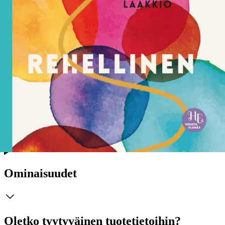
business coach. Hän on entinen mielipiteensä piilottaja ja ajatustensa
vähättelijä, joka on opetellut olemaan myötäilemättä ja
mielistelemättä. Rohkea rehellisyys on tuonut hänen elämäänsä
uudenlaista vapautta ja voimaa. Hän on kirjoittanut Sanna
Wikströmin kanssa teokset Lempeyden kirja ja Lempeästi eroon
murehtimisesta. Sanna Laakkio (s. 1978) on tehnyt yli kymmenen
vuoden ajan systemaattista syväsukellusta omaan ytimeensä. 30
vuoden kokemus työelämässä on kuljettanut ihmisläheistä ja
uteliasta eri aloilla aina ylimpiin johtotehtäviin asti. Hän on myös
kahden tytön äiti, jonka polttoaine on tavallinen arki Espoossa.
Hänen tavoitteenaan on, että jokainen löytäisi itsestään kaiken
mahdollisen potentiaalin sekä rohkeutta sen käyttöön. Tätä työtä hän
tekee jokaisessa kohtaamisessa arjessa, myös luennoilla ja
valmennuksissa.
Näytä lisää
tuotekuvausta
Ominaisuudet
Oletko tyytyväinen tuotetietoihin?