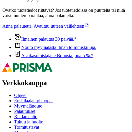
Ovatko tuotetiedot riittävät? Jos tuotetiedoissa on puutteita tai niitä
voisi muuten parantaa, anna palautetta.
Anna palautetta
,
Avautuu uuteen välilehteen
Ilmainen palautus 30 päivää.*
Nouto myymälästä ilman toimituskuluja.
Asiakasomistajalle Bonusta jopa 5 %.*
Verkkokauppa
Ohjeet
Ensitilaajan pikaopas
Myymälänouto
Palautukset
Reklamaatio
Takuu ja huolto
Toimitustavat