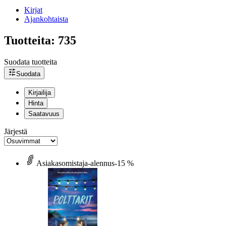
Kirjat
Ajankohtaista
Tuotteita: 735
Suodata tuotteita
Suodata
Kirjailija
Hinta
Saatavuus
Järjestä
Asiakasomistaja-alennus
-15 %