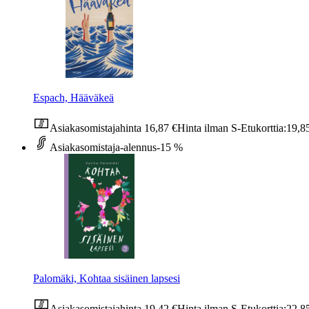
Espach, Hääväkeä
Asiakasomistajahinta
16,87 €
Hinta ilman S-Etukorttia:
19,8
Asiakasomistaja-alennus
-15 %
Palomäki, Kohtaa sisäinen lapsesi
Asiakasomistajahinta
19,42 €
Hinta ilman S-Etukorttia:
22,8