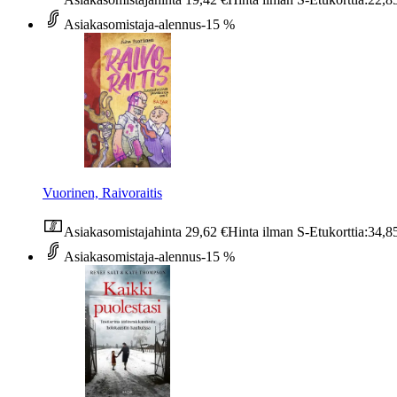
Asiakasomistaja-alennus
-15 %
Vuorinen, Raivoraitis
Asiakasomistajahinta
29,62 €
Hinta ilman S-Etukorttia:
34,8
Asiakasomistaja-alennus
-15 %