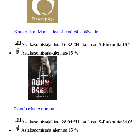
Kondo, KonMari – Iloa säkenöivä tehtäväkirja
Asiakasomistajahinta
16,32 €
Hinta ilman S-Etukorttia:
19,2
Asiakasomistaja-alennus
-15 %
Rönnbacka, Armoton
Asiakasomistajahinta
28,94 €
Hinta ilman S-Etukorttia:
34,0
Asiakasomistaja-alennus
-15 %