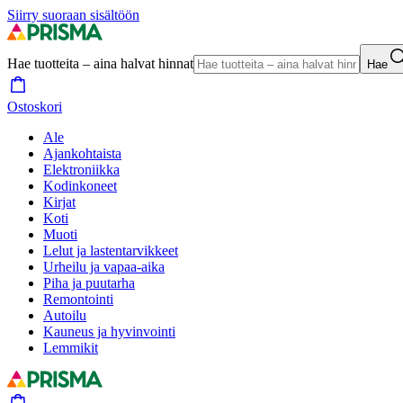
Siirry suoraan sisältöön
Hae tuotteita – aina halvat hinnat
Hae
Ostoskori
Ale
Ajankohtaista
Elektroniikka
Kodinkoneet
Kirjat
Koti
Muoti
Lelut ja lastentarvikkeet
Urheilu ja vapaa-aika
Piha ja puutarha
Remontointi
Autoilu
Kauneus ja hyvinvointi
Lemmikit