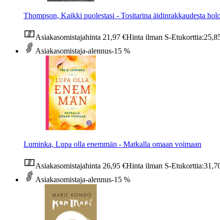
Thompson, Kaikki puolestasi - Tositarina äidinrakkaudesta hol
Asiakasomistajahinta
21,97 €
Hinta ilman S-Etukorttia:
25,8
Asiakasomistaja-alennus
-15 %
Luminka, Lupa olla enemmän - Matkalla omaan voimaan
Asiakasomistajahinta
26,95 €
Hinta ilman S-Etukorttia:
31,7
Asiakasomistaja-alennus
-15 %