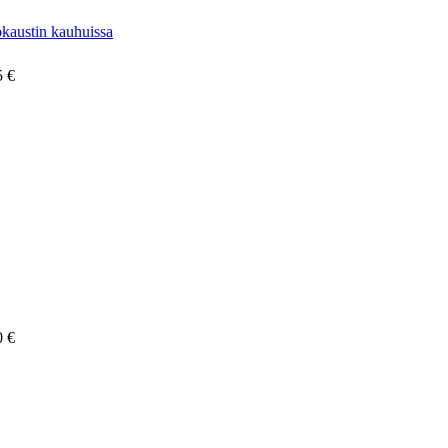
okaustin kauhuissa
5 €
0 €