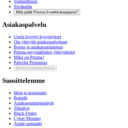
Vastuullisuus
Sivukartta
Mitä pidät Prisma.fi-verkkokaupasta?
Asiakaspalvelu
Usein kysytyt kysymykset
Ota yhteyttä asiakaspalveluun
Bonus ja asiakasomistajuus
Prisma-myymälöiden yhteystiedot
Mikä on Prisma?
Palvelut Prismassa
Muuta evästeasetuksia
Suosittelemme
Ideat ja inspiraatio
Brändit
Asiakasomistajapäivät
Tilipäivä
Black Friday
Cyber Monday
Apple-uutuudet