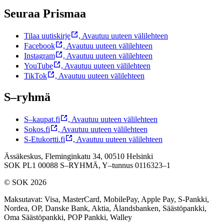
Seuraa Prismaa
Tilaa uutiskirje
,
Avautuu uuteen välilehteen
Facebook
,
Avautuu uuteen välilehteen
Instagram
,
Avautuu uuteen välilehteen
YouTube
,
Avautuu uuteen välilehteen
TikTok
,
Avautuu uuteen välilehteen
S–ryhmä
S–kaupat.fi
,
Avautuu uuteen välilehteen
Sokos.fi
,
Avautuu uuteen välilehteen
S-Etukortti.fi
,
Avautuu uuteen välilehteen
Ässäkeskus, Fleminginkatu 34, 00510 Helsinki
SOK PL1 00088 S–RYHMÄ,
Y–tunnus 0116323–1
© SOK 2026
Maksutavat
:
Visa, MasterCard, MobilePay, Apple Pay, S-Pankki,
Nordea, OP, Danske Bank, Aktia, Ålandsbanken, Säästöpankki,
Oma Säästöpankki, POP Pankki, Walley