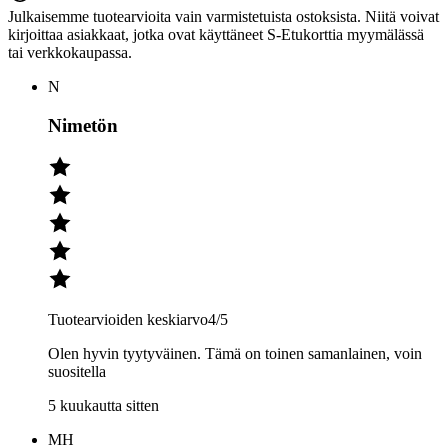
Julkaisemme tuotearvioita vain varmistetuista ostoksista. Niitä voivat
kirjoittaa asiakkaat, jotka ovat käyttäneet S-Etukorttia myymälässä
tai verkkokaupassa.
N
Nimetön
Tuotearvioiden keskiarvo
4
/5
Olen hyvin tyytyväinen. Tämä on toinen samanlainen, voin
suositella
5 kuukautta sitten
MH