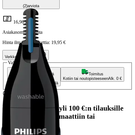
(2)
arviota
16,96 €
Asiakasomistajahinta
Hinta ilman S-Etukorttia:
19,95 €
Verkkokaupan hinta
Valitse toimitustapa
Nouto myymälästä
Toimitus
Ilmainen
Kotiin tai noutopisteeseen
Alk. 0 €
Siirry valitsemaan myymälä
Ilmainen toimitus yli 100 €:n tilauksille
Postin pakettiautomaattiin tai
palvelupisteeseen!