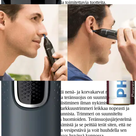
Etu ei koske Suuri‑lisäpalvelulla toimitettavia tuotteita.
Tarkista myymäläsaatavuus
Tuotekuvaus
Philipsin hygieniatrimmeri siistii nenä- ja korvakarvat miellyttävästi.
Uusi PrecisionTrim-tekniikka ja teränsuojus on suunniteltu
takaamaan helppo ja tehokas siistiminen ilman nykimistä.
Innovatiivinen, kaksipuolinen tarkkuustrimmeri leikkaa nopeasti ja
vaivatta kaikista kulmista ja suunnista. Trimmeri on suunniteltu
turvallisuus ja käyttömukavuus huomioiden. Teränsuojusjärjestelmä
takaa siistin tuloksen ilman nykimistä ja se peittää terät siten, että ne
eivät kosketa ihoa. Trimmeri on vesipestävä ja voit huuhdella sen
aina käytön jälkeen, jotta se pysyy hyvässä kunnossa.