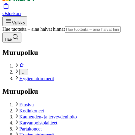
Ostoskori
Valikko
Hae tuotteita – aina halvat hinnat
Hae
Murupolku
…
Hygieniatrimmerit
Murupolku
Etusivu
Kodinkoneet
Kauneuden- ja terveydenhoito
Karvanpoistolaitteet
Partakoneet
Hygieniatrimmerit