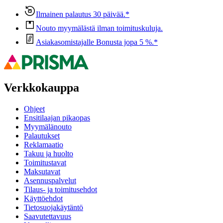
Ilmainen palautus 30 päivää.*
Nouto myymälästä ilman toimituskuluja.
Asiakasomistajalle Bonusta jopa 5 %.*
Verkkokauppa
Ohjeet
Ensitilaajan pikaopas
Myymälänouto
Palautukset
Reklamaatio
Takuu ja huolto
Toimitustavat
Maksutavat
Asennuspalvelut
Tilaus- ja toimitusehdot
Käyttöehdot
Tietosuojakäytäntö
Saavutettavuus