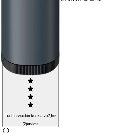
Ominaisuudet
Arviot
Tuotearvioiden keskiarvo
2,5
/5
(2)
arviota