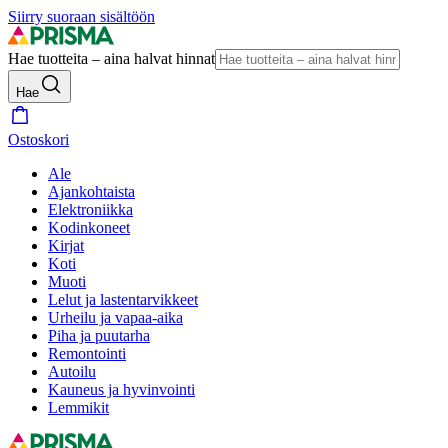
Siirry suoraan sisältöön
Hae tuotteita – aina halvat hinnat
Hae
Ostoskori
Ale
Ajankohtaista
Elektroniikka
Kodinkoneet
Kirjat
Koti
Muoti
Lelut ja lastentarvikkeet
Urheilu ja vapaa-aika
Piha ja puutarha
Remontointi
Autoilu
Kauneus ja hyvinvointi
Lemmikit