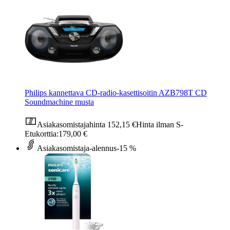
Philips kannettava CD-radio-kasettisoitin AZB798T CD
Soundmachine musta
Asiakasomistajahinta
152,15 €
Hinta ilman S-
Etukorttia:
179,00 €
Asiakasomistaja-alennus
-15 %