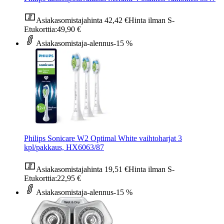
Asiakasomistajahinta
42,42 €
Hinta ilman S-
Etukorttia:
49,90 €
Asiakasomistaja-alennus
-15 %
Philips Sonicare W2 Optimal White vaihtoharjat 3
kpl/pakkaus, HX6063/87
Asiakasomistajahinta
19,51 €
Hinta ilman S-
Etukorttia:
22,95 €
Asiakasomistaja-alennus
-15 %