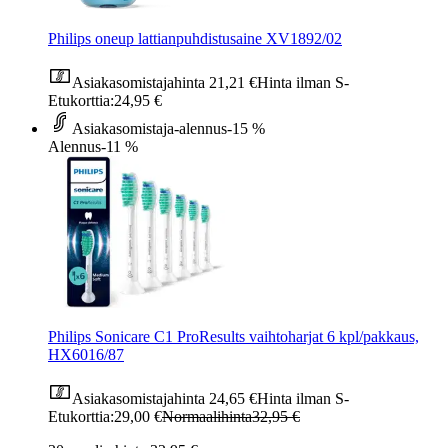
Philips oneup lattianpuhdistusaine XV1892/02
Asiakasomistajahinta
21,21 €
Hinta ilman S-
Etukorttia:
24,95 €
Asiakasomistaja-alennus
-15 %
Alennus
-11 %
Philips Sonicare C1 ProResults vaihtoharjat 6 kpl/pakkaus,
HX6016/87
Asiakasomistajahinta
24,65 €
Hinta ilman S-
Etukorttia:
29,00 €
Normaalihinta
32,95 €