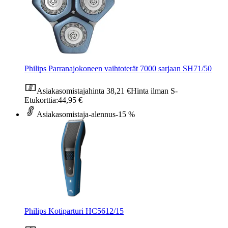
Philips Parranajokoneen vaihtoterät 7000 sarjaan SH71/50
Asiakasomistajahinta
38,21 €
Hinta ilman S-
Etukorttia:
44,95 €
Asiakasomistaja-alennus
-15 %
Philips Kotiparturi HC5612/15