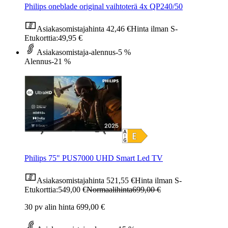
Philips oneblade original vaihtoterä 4x QP240/50
Asiakasomistajahinta
42,46 €
Hinta ilman S-
Etukorttia:
49,95 €
Asiakasomistaja-alennus
-5 %
Alennus
-21 %
Philips 75" PUS7000 UHD Smart Led TV
Asiakasomistajahinta
521,55 €
Hinta ilman S-
Etukorttia:
549,00 €
Normaalihinta
699,00 €
30 pv alin hinta 699,00 €