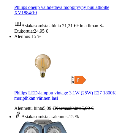
Philips oneup vaihdettava moppityyny puulattioille
XV1884/10
Asiakasomistajahinta
21,21 €
Hinta ilman S-
Etukorttia:
24,95 €
Alennus
-15 %
Philips LED-lamppu vintage 3.1W (25W) E27 1800K
meripihkan värinen lasi
Alennettu hinta
5,09 €
Normaalihinta
5,99 €
Asiakasomistaja-alennus
-15 %