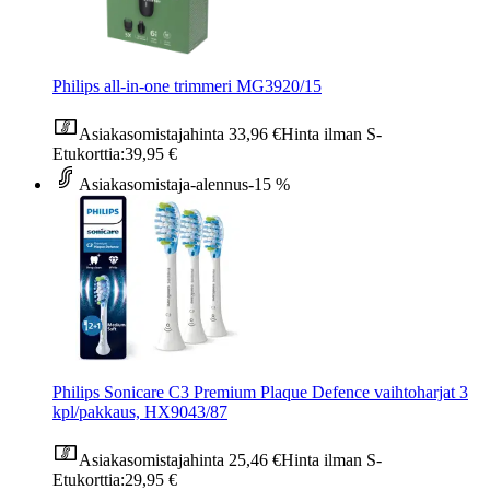
Philips all-in-one trimmeri MG3920/15
Asiakasomistajahinta
33,96 €
Hinta ilman S-
Etukorttia:
39,95 €
Asiakasomistaja-alennus
-15 %
Philips Sonicare C3 Premium Plaque Defence vaihtoharjat 3
kpl/pakkaus, HX9043/87
Asiakasomistajahinta
25,46 €
Hinta ilman S-
Etukorttia:
29,95 €