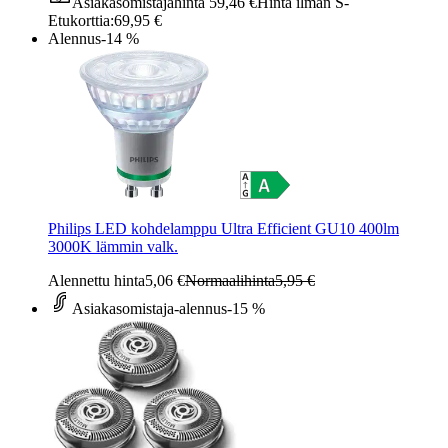
Asiakasomistajahinta
59,46 €
Hinta ilman S-
Etukorttia:
69,95 €
Alennus
-14 %
Philips LED kohdelamppu Ultra Efficient GU10 400lm
3000K lämmin valk.
Alennettu hinta
5,06 €
Normaalihinta
5,95 €
Asiakasomistaja-alennus
-15 %