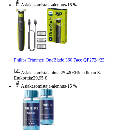
Asiakasomistaja-alennus
-15 %
Philips Trimmeri OneBlade 360 Face QP2724/23
Asiakasomistajahinta
25,46 €
Hinta ilman S-
Etukorttia:
29,95 €
Asiakasomistaja-alennus
-15 %