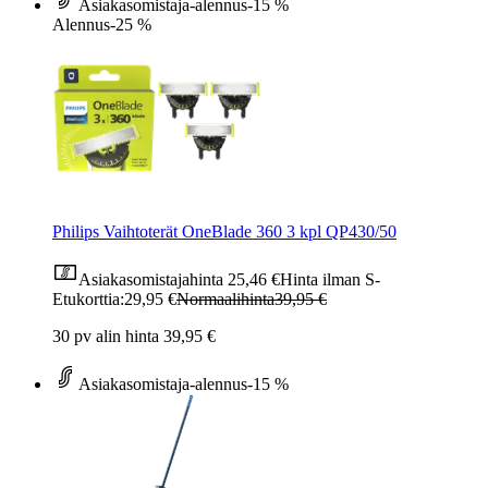
Asiakasomistaja-alennus
-15 %
Alennus
-25 %
Philips Vaihtoterät OneBlade 360 3 kpl QP430/50
Asiakasomistajahinta
25,46 €
Hinta ilman S-
Etukorttia:
29,95 €
Normaalihinta
39,95 €
30 pv alin hinta 39,95 €
Asiakasomistaja-alennus
-15 %