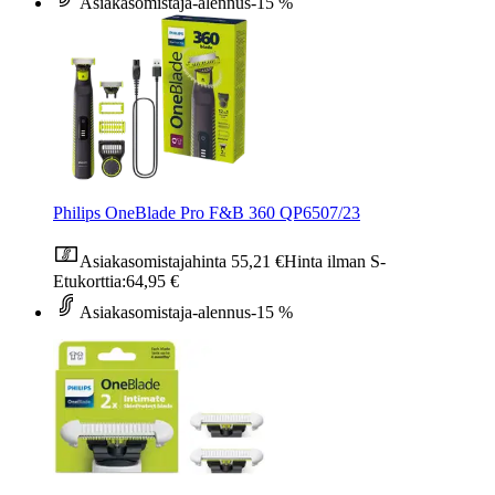
Asiakasomistaja-alennus
-15 %
Philips OneBlade Pro F&B 360 QP6507/23
Asiakasomistajahinta
55,21 €
Hinta ilman S-
Etukorttia:
64,95 €
Asiakasomistaja-alennus
-15 %