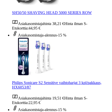
SH50/50 SHAVING HEAD 5000 SERIES ROW
Asiakasomistajahinta
38,21 €
Hinta ilman S-
Etukorttia:
44,95 €
Asiakasomistaja-alennus
-15 %
Philips Sonicare S2 Sensitive vaihtoharjat 3 kpl/pakkaus,
HX6053/87
Asiakasomistajahinta
19,51 €
Hinta ilman S-
Etukorttia:
22,95 €
Asiakasomistaja-alennus
-15 %