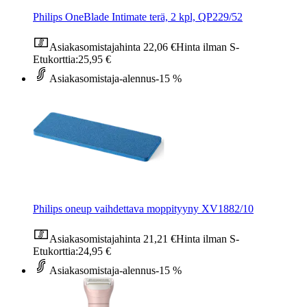
Philips OneBlade Intimate terä, 2 kpl, QP229/52
Asiakasomistajahinta
22,06 €
Hinta ilman S-
Etukorttia:
25,95 €
Asiakasomistaja-alennus
-15 %
Philips oneup vaihdettava moppityyny XV1882/10
Asiakasomistajahinta
21,21 €
Hinta ilman S-
Etukorttia:
24,95 €
Asiakasomistaja-alennus
-15 %