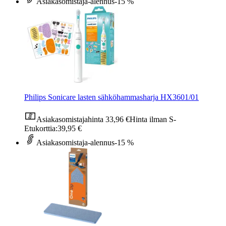
Asiakasomistaja-alennus
-15 %
Philips Sonicare lasten sähköhammasharja HX3601/01
Asiakasomistajahinta
33,96 €
Hinta ilman S-
Etukorttia:
39,95 €
Asiakasomistaja-alennus
-15 %