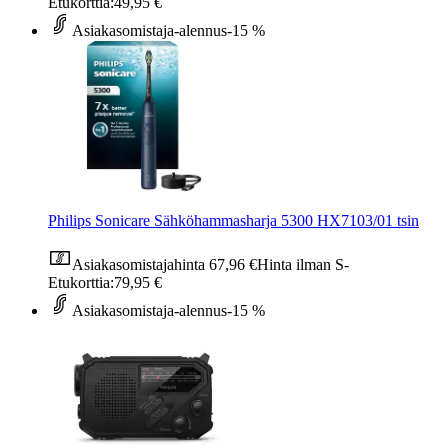
Etukorttia:
49,95 €
Asiakasomistaja-alennus
-15 %
Philips Sonicare Sähköhammasharja 5300 HX7103/01 tsin
Asiakasomistajahinta
67,96 €
Hinta ilman S-
Etukorttia:
79,95 €
Asiakasomistaja-alennus
-15 %