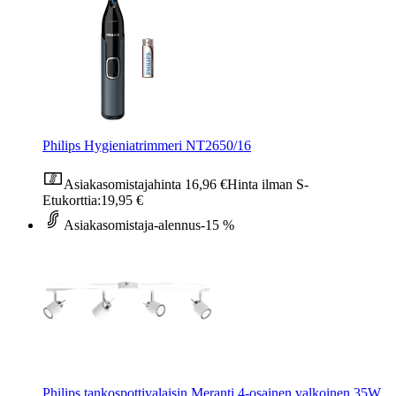
Philips Hygieniatrimmeri NT2650/16
Asiakasomistajahinta
16,96 €
Hinta ilman S-
Etukorttia:
19,95 €
Asiakasomistaja-alennus
-15 %
Philips tankospottivalaisin Meranti 4-osainen valkoinen 35W