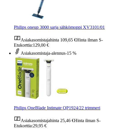
Philips oneup 3000 sarja sähkömoppi XV3101/01
Asiakasomistajahinta
109,65 €
Hinta ilman S-
Etukorttia:
129,00 €
Asiakasomistaja-alennus
-15 %
Philips OneBlade Intimate QP1924/22 trimmeri
Asiakasomistajahinta
25,46 €
Hinta ilman S-
Etukorttia:
29,95 €