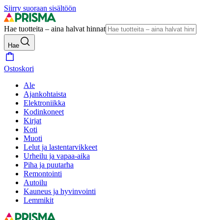
Siirry suoraan sisältöön
Hae tuotteita – aina halvat hinnat
Hae
Ostoskori
Ale
Ajankohtaista
Elektroniikka
Kodinkoneet
Kirjat
Koti
Muoti
Lelut ja lastentarvikkeet
Urheilu ja vapaa-aika
Piha ja puutarha
Remontointi
Autoilu
Kauneus ja hyvinvointi
Lemmikit