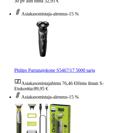
30 pv alin hinta 32,95 €
Asiakasomistaja-alennus
-15 %
Philips Parranajokone S5467/17 5000 sarja
Asiakasomistajahinta
76,46 €
Hinta ilman S-
Etukorttia:
89,95 €
Asiakasomistaja-alennus
-15 %