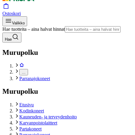
Ostoskori
Valikko
Hae tuotteita – aina halvat hinnat
Hae
Murupolku
…
Parranajokoneet
Murupolku
Etusivu
Kodinkoneet
Kauneuden- ja terveydenhoito
Karvanpoistolaitteet
Partakoneet
Parranajokoneet