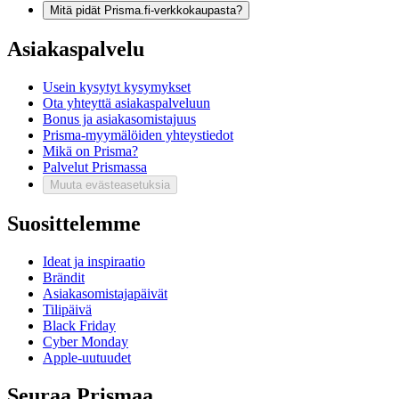
Mitä pidät Prisma.fi-verkkokaupasta?
Asiakaspalvelu
Usein kysytyt kysymykset
Ota yhteyttä asiakaspalveluun
Bonus ja asiakasomistajuus
Prisma-myymälöiden yhteystiedot
Mikä on Prisma?
Palvelut Prismassa
Muuta evästeasetuksia
Suosittelemme
Ideat ja inspiraatio
Brändit
Asiakasomistajapäivät
Tilipäivä
Black Friday
Cyber Monday
Apple-uutuudet
Seuraa Prismaa