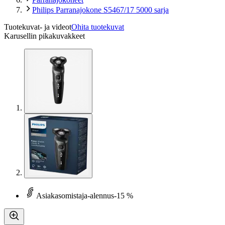
Philips Parranajokone S5467/17 5000 sarja
Tuotekuvat- ja videot
Ohita tuotekuvat
Karusellin pikakuvakkeet
Asiakasomistaja-alennus
-15 %