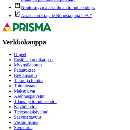
Nouto myymälästä ilman toimituskuluja.
Asiakasomistajalle Bonusta jopa 5 %.*
Verkkokauppa
Ohjeet
Ensitilaajan pikaopas
Myymälänouto
Palautukset
Reklamaatio
Takuu ja huolto
Toimitustavat
Maksutavat
Asennuspalvelut
Tilaus- ja toimitusehdot
Käyttöehdot
Tietosuojakäytäntö
Saavutettavuus
Vastuullisuus
Sivukartta