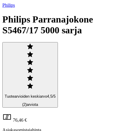
Philips
Philips Parranajokone
S5467/17 5000 sarja
Tuotearvioiden keskiarvo
4,5
/5
(2)
arviota
76,46 €
Asiakasomistajahinta