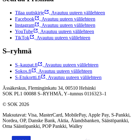
Tilaa uutiskirje
,
Avautuu uuteen välilehteen
Facebook
,
Avautuu uuteen välilehteen
Instagram
,
Avautuu uuteen välilehteen
YouTube
,
Avautuu uuteen välilehteen
TikTok
,
Avautuu uuteen välilehteen
S–ryhmä
S–kaupat.fi
,
Avautuu uuteen välilehteen
Sokos.fi
,
Avautuu uuteen välilehteen
S-Etukortti.fi
,
Avautuu uuteen välilehteen
Ässäkeskus, Fleminginkatu 34, 00510 Helsinki
SOK PL1 00088 S–RYHMÄ,
Y–tunnus 0116323–1
© SOK 2026
Maksutavat
:
Visa, MasterCard, MobilePay, Apple Pay, S-Pankki,
Nordea, OP, Danske Bank, Aktia, Ålandsbanken, Säästöpankki,
Oma Säästöpankki, POP Pankki, Walley