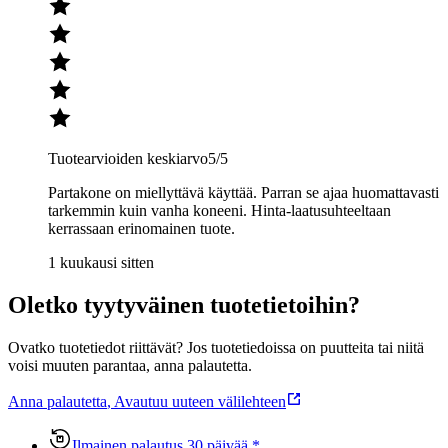
Tuotearvioiden keskiarvo
5
/5
Partakone on miellyttävä käyttää. Parran se ajaa huomattavasti
tarkemmin kuin vanha koneeni. Hinta-laatusuhteeltaan
kerrassaan erinomainen tuote.
1 kuukausi sitten
Oletko tyytyväinen tuotetietoihin?
Ovatko tuotetiedot riittävät? Jos tuotetiedoissa on puutteita tai niitä
voisi muuten parantaa, anna palautetta.
Anna palautetta
,
Avautuu uuteen välilehteen
Ilmainen palautus 30 päivää.*