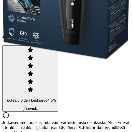
Ominaisuudet
Arviot
Tuotearvioiden keskiarvo
4,5
/5
(2)
arviota
Julkaisemme tuotearvioita vain varmistetuista ostoksista. Niitä voivat
kirjoittaa asiakkaat, jotka ovat käyttäneet S-Etukorttia myymälässä