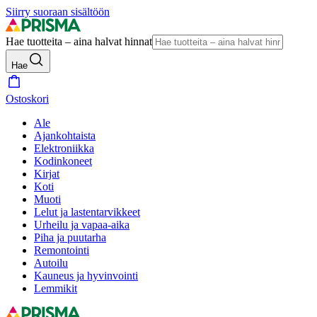
Siirry suoraan sisältöön
Hae tuotteita – aina halvat hinnat
Hae
Ostoskori
Ale
Ajankohtaista
Elektroniikka
Kodinkoneet
Kirjat
Koti
Muoti
Lelut ja lastentarvikkeet
Urheilu ja vapaa-aika
Piha ja puutarha
Remontointi
Autoilu
Kauneus ja hyvinvointi
Lemmikit