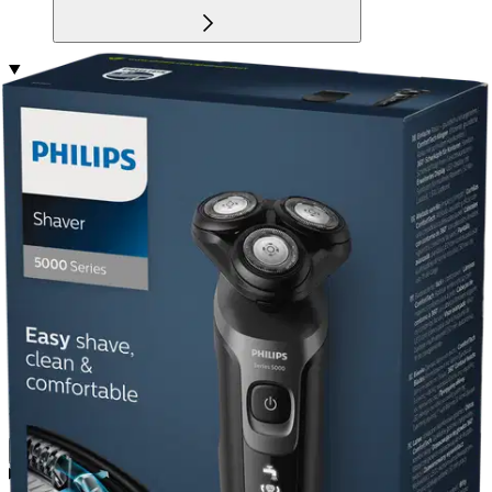
Tuotekuvaus
Philips Shaver Series 5000 -parranajokone tuo mukavuutta
aamurutiineihisi. Parranajokoneessa on ergonominen muotoilu ja
joustavat terät, jotka kääntyvät täydet 360 astetta ja myötäilevät
kasvojen muotoja joten jokainen liike tuntuu luonnolliselta. Valitse
oman mieltymyksesi mukaan kätevä kuiva-ajo tai virkistävä
märkäajo partavaahdon tai parranajogeelin kanssa. ComfortTech-
terät takaavat tehokkaan ja puhtaan parranajon ja tuntuvat
miellyttäviltä iholla.
Kaarevat teränsuojat suojaavat ihoa teriltä, jotka
leikkaavat karvat hellävaraisesti aivan ihon pinnalta. Kätevän
avauspainikkeen ansiosta se voidaan puhdistaa helposti muutamassa
sekunnissa.
Näytä lisää
tuotekuvausta