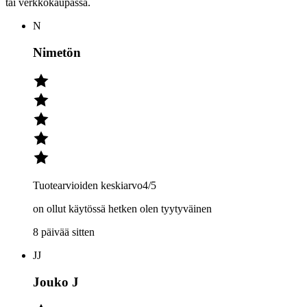
tai verkkokaupassa.
N
Nimetön
Tuotearvioiden keskiarvo
4
/5
on ollut käytössä hetken olen tyytyväinen
8 päivää sitten
JJ
Jouko J