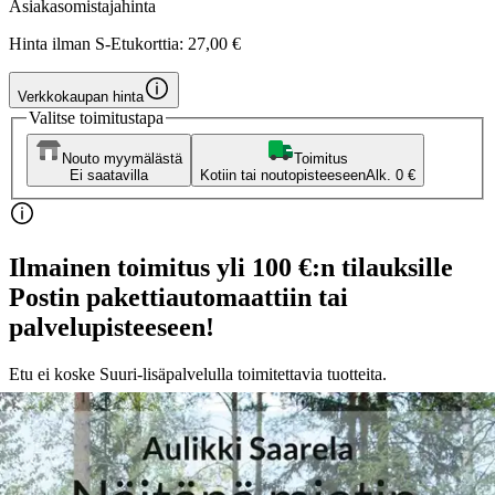
Asiakasomistajahinta
Hinta ilman S-Etukorttia:
27,00 €
Verkkokaupan hinta
Valitse toimitustapa
Nouto myymälästä
Toimitus
Ei saatavilla
Kotiin tai noutopisteeseen
Alk. 0 €
Ilmainen toimitus yli 100 €:n tilauksille
Postin pakettiautomaattiin tai
palvelupisteeseen!
Etu ei koske Suuri‑lisäpalvelulla toimitettavia tuotteita.
Tarkista myymäläsaatavuus