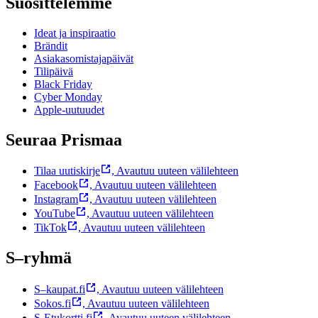
Suosittelemme
Ideat ja inspiraatio
Brändit
Asiakasomistajapäivät
Tilipäivä
Black Friday
Cyber Monday
Apple-uutuudet
Seuraa Prismaa
Tilaa uutiskirje
,
Avautuu uuteen välilehteen
Facebook
,
Avautuu uuteen välilehteen
Instagram
,
Avautuu uuteen välilehteen
YouTube
,
Avautuu uuteen välilehteen
TikTok
,
Avautuu uuteen välilehteen
S–ryhmä
S–kaupat.fi
,
Avautuu uuteen välilehteen
Sokos.fi
,
Avautuu uuteen välilehteen
S-Etukortti.fi
,
Avautuu uuteen välilehteen