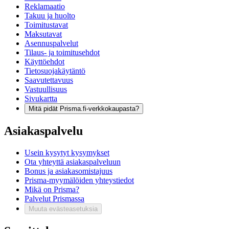
Reklamaatio
Takuu ja huolto
Toimitustavat
Maksutavat
Asennuspalvelut
Tilaus- ja toimitusehdot
Käyttöehdot
Tietosuojakäytäntö
Saavutettavuus
Vastuullisuus
Sivukartta
Mitä pidät Prisma.fi-verkkokaupasta?
Asiakaspalvelu
Usein kysytyt kysymykset
Ota yhteyttä asiakaspalveluun
Bonus ja asiakasomistajuus
Prisma-myymälöiden yhteystiedot
Mikä on Prisma?
Palvelut Prismassa
Muuta evästeasetuksia