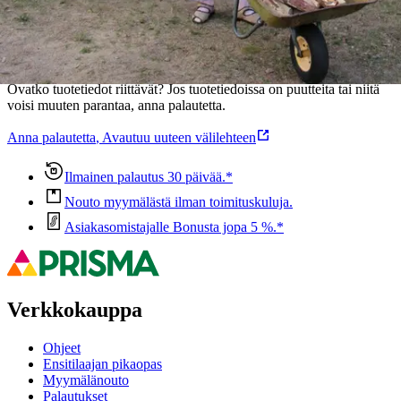
Oletko tyytyväinen tuotetietoihin?
Ovatko tuotetiedot riittävät? Jos tuotetiedoissa on puutteita tai niitä
voisi muuten parantaa, anna palautetta.
Anna palautetta
,
Avautuu uuteen välilehteen
Ilmainen palautus 30 päivää.*
Nouto myymälästä ilman toimituskuluja.
Asiakasomistajalle Bonusta jopa 5 %.*
Verkkokauppa
Ohjeet
Ensitilaajan pikaopas
Myymälänouto
Palautukset