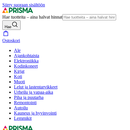
Siirry suoraan sisältöön
Hae tuotteita – aina halvat hinnat
Hae
Ostoskori
Ale
Ajankohtaista
Elektroniikka
Kodinkoneet
Kirjat
Koti
Muoti
Lelut ja lastentarvikkeet
Urheilu ja vapaa-aika
Piha ja puutarha
Remontointi
Autoilu
Kauneus ja hyvinvointi
Lemmikit