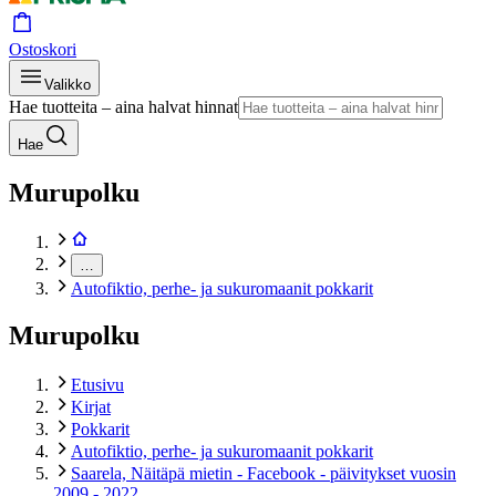
Ostoskori
Valikko
Hae tuotteita – aina halvat hinnat
Hae
Murupolku
…
Autofiktio, perhe- ja sukuromaanit pokkarit
Murupolku
Etusivu
Kirjat
Pokkarit
Autofiktio, perhe- ja sukuromaanit pokkarit
Saarela, Näitäpä mietin - Facebook - päivitykset vuosin
2009 - 2022