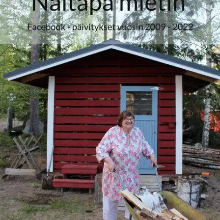
Ei saatavilla
Tuotekuvaus
Kirjoitukset ovat rohkaisevia, huumoripitoisia ja elämänmakuisia
Aulikki Saarelan Facebook (-minän) päivityksiä alkuperäisessä
muodossa ilman oikolukuja. Päivityksissä kielteisistäkin asioista
löytyy valonpilkahduksia. Esimerkiksi pohdintoja näkökulmilla
rikastettuna, kuinka päästä pois ojan pohjalta lukkiintuneesta
autosta.. Kirja sisältää päivityksiä 13 vuoden ajalta kristillisen
vakaumuksen pohjalta. Kannattaa lukea!
Ominaisuudet