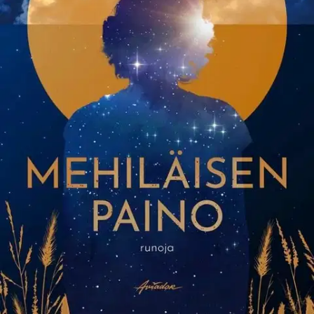
Ei saatavilla
Tuotekuvaus
Katja Meriluodon (s. 1975) esikoiskokoelma on kasvu- ja
matkakertomus, jossa runon minä etsii paikkaansa yhteisössä ja
kokeilee siipiään sen ulkopuolella. Onko mahdollista olla
riippumaton, pärjääkö mehiläinen ilman parveaan? Koko ajan
runojen pohjavireenä on pohdinta ihmisen hyvyydestä ja pahuudesta
ja se, kumpi hallitsee, kun panoksena on maapallon ja ihmiselämän
tulevaisuus.
Ominaisuudet