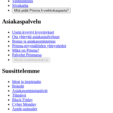
Vastuullisuus
Sivukartta
Mitä pidät Prisma.fi-verkkokaupasta?
Asiakaspalvelu
Usein kysytyt kysymykset
Ota yhteyttä asiakaspalveluun
Bonus ja asiakasomistajuus
Prisma-myymälöiden yhteystiedot
Mikä on Prisma?
Palvelut Prismassa
Muuta evästeasetuksia
Suosittelemme
Ideat ja inspiraatio
Brändit
Asiakasomistajapäivät
Tilipäivä
Black Friday
Cyber Monday
Apple-uutuudet