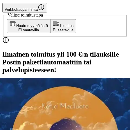
Verkkokaupan hinta
Valitse toimitustapa
Nouto myymälästä
Toimitus
Ei saatavilla
Ei saatavilla
Ilmainen toimitus yli 100 €:n tilauksille
Postin pakettiautomaattiin tai
palvelupisteeseen!
Etu ei koske Suuri‑lisäpalvelulla toimitettavia tuotteita.
Tarkista myymäläsaatavuus