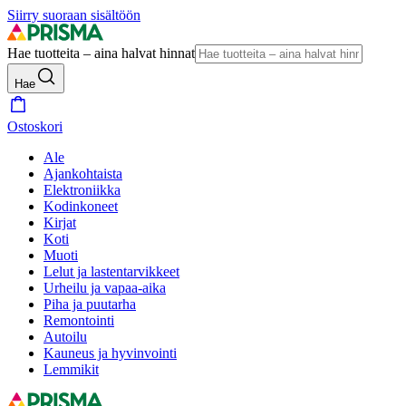
Siirry suoraan sisältöön
Hae tuotteita – aina halvat hinnat
Hae
Ostoskori
Ale
Ajankohtaista
Elektroniikka
Kodinkoneet
Kirjat
Koti
Muoti
Lelut ja lastentarvikkeet
Urheilu ja vapaa-aika
Piha ja puutarha
Remontointi
Autoilu
Kauneus ja hyvinvointi
Lemmikit