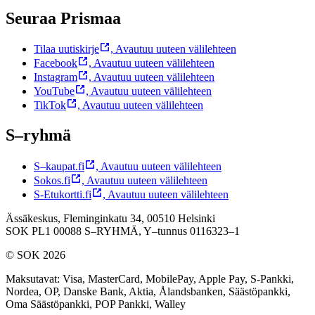
Seuraa Prismaa
Tilaa uutiskirje
,
Avautuu uuteen välilehteen
Facebook
,
Avautuu uuteen välilehteen
Instagram
,
Avautuu uuteen välilehteen
YouTube
,
Avautuu uuteen välilehteen
TikTok
,
Avautuu uuteen välilehteen
S–ryhmä
S–kaupat.fi
,
Avautuu uuteen välilehteen
Sokos.fi
,
Avautuu uuteen välilehteen
S-Etukortti.fi
,
Avautuu uuteen välilehteen
Ässäkeskus, Fleminginkatu 34, 00510 Helsinki
SOK PL1 00088 S–RYHMÄ,
Y–tunnus 0116323–1
© SOK 2026
Maksutavat
:
Visa, MasterCard, MobilePay, Apple Pay, S-Pankki,
Nordea, OP, Danske Bank, Aktia, Ålandsbanken, Säästöpankki,
Oma Säästöpankki, POP Pankki, Walley