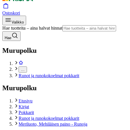
Ostoskori
Valikko
Hae tuotteita – aina halvat hinnat
Hae
Murupolku
…
Runot ja runokokoelmat pokkarit
Murupolku
Etusivu
Kirjat
Pokkarit
Runot ja runokokoelmat pokkarit
Meriluoto, Mehiläisen paino - Runoja