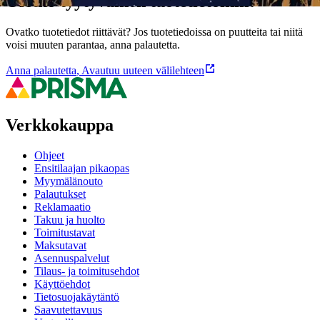
Oletko tyytyväinen tuotetietoihin?
Ovatko tuotetiedot riittävät? Jos tuotetiedoissa on puutteita tai niitä
voisi muuten parantaa, anna palautetta.
Anna palautetta
,
Avautuu uuteen välilehteen
Verkkokauppa
Ohjeet
Ensitilaajan pikaopas
Myymälänouto
Palautukset
Reklamaatio
Takuu ja huolto
Toimitustavat
Maksutavat
Asennuspalvelut
Tilaus- ja toimitusehdot
Käyttöehdot
Tietosuojakäytäntö
Saavutettavuus