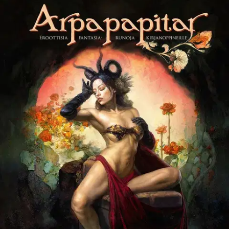
Ei saatavilla
Tuotekuvaus
Arpapapitar on M. G. Soikkelin vauhdikkaan fantisoiva
runokokoelma ubiikin sarastuksen ja pervokäänteen jälkeisestä
maailmasta, jossa paljastetaan, kuka langenneista enkeleistä
karkotettiin Pariisiin ja mikä on taiteiden kymmenes muusa.
Proosarunon ja runoproosan äpärinä syntyneet säkeet kertovat
taikavuorista, nisäkäskylpylöistä, kirjasäädyn näköishäistä sekä
tietysti enkeleistä asbestipaidoissa. Jälkiherkkuna tarjoillaan
vapaamittaista ja -mielistä romantiikkaa kreivien aikakaudelta. M.
G.
Soikkeli on scifi- ja fantasiaromaaneistaan tunnettu kirjailija.
Siviiliammatissaan hän opettaa luovaa kirjoittamista ja tutkii
romansseja. Rakkauden ja erotiikan kirjallisia salaisuuksia Soikkeli
on selvittänyt tietokirjoissaan Lemmen leikkikehässä (1998) ja
Tuttua lemmentouhua (2016). Arpapapitar on hänen ensimmäinen