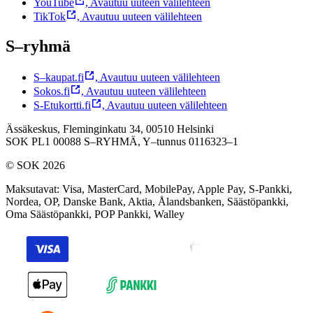
YouTube
,
Avautuu uuteen välilehteen
TikTok
,
Avautuu uuteen välilehteen
S–ryhmä
S–kaupat.fi
,
Avautuu uuteen välilehteen
Sokos.fi
,
Avautuu uuteen välilehteen
S-Etukortti.fi
,
Avautuu uuteen välilehteen
Ässäkeskus, Fleminginkatu 34, 00510 Helsinki
SOK PL1 00088 S–RYHMÄ,
Y–tunnus 0116323–1
© SOK 2026
Maksutavat
:
Visa, MasterCard, MobilePay, Apple Pay, S-Pankki,
Nordea, OP, Danske Bank, Aktia, Ålandsbanken, Säästöpankki,
Oma Säästöpankki, POP Pankki, Walley