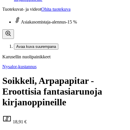
Tuotekuvat- ja videot
Ohita tuotekuva
Asiakasomistaja-alennus
-15 %
Avaa kuva suurempana
Karusellin nuolipainikkeet
Nysalor-kustannus
Soikkeli, Arpapapitar -
Eroottisia fantasiarunoja
kirjanoppineille
18,91 €