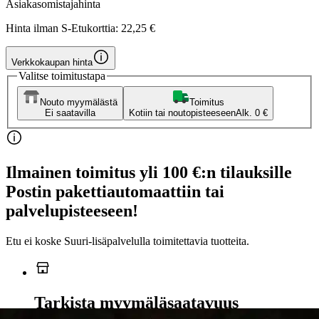
Asiakasomistajahinta
Hinta ilman S-Etukorttia:
22,25 €
Verkkokaupan hinta
Valitse toimitustapa
Nouto myymälästä
Toimitus
Ei saatavilla
Kotiin tai noutopisteeseen
Alk. 0 €
Ilmainen toimitus yli 100 €:n tilauksille
Postin pakettiautomaattiin tai
palvelupisteeseen!
Etu ei koske Suuri‑lisäpalvelulla toimitettavia tuotteita.
Tarkista myymäläsaatavuus