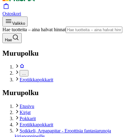
Ostoskori
Valikko
Hae tuotteita – aina halvat hinnat
Hae
Murupolku
…
Erotiikkapokkarit
Murupolku
Etusivu
Kirjat
Pokkarit
Erotiikkapokkarit
Soikkeli, Arpapapitar - Eroottisia fantasiarunoja
kirjanoppineille