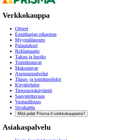
Verkkokauppa
Ohjeet
Ensitilaajan pikaopas
Myymälänouto
Palautukset
Reklamaatio
Takuu ja huolto
Toimitustavat
Maksutavat
Asennuspalvelut
Tilaus- ja toimitusehdot
Käyttöehdot
Tietosuojakäytäntö
Saavutettavuus
Vastuullisuus
Sivukartta
Mitä pidät Prisma.fi-verkkokaupasta?
Asiakaspalvelu