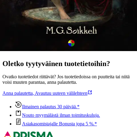
virallinen runoteoksensa.
Näytä lisää
tuotekuvausta
Ominaisuudet
Oletko tyytyväinen tuotetietoihin?
Ovatko tuotetiedot riittävät? Jos tuotetiedoissa on puutteita tai niitä
voisi muuten parantaa, anna palautetta.
Anna palautetta
,
Avautuu uuteen välilehteen
Ilmainen palautus 30 päivää.*
Nouto myymälästä ilman toimituskuluja.
Asiakasomistajalle Bonusta jopa 5 %.*