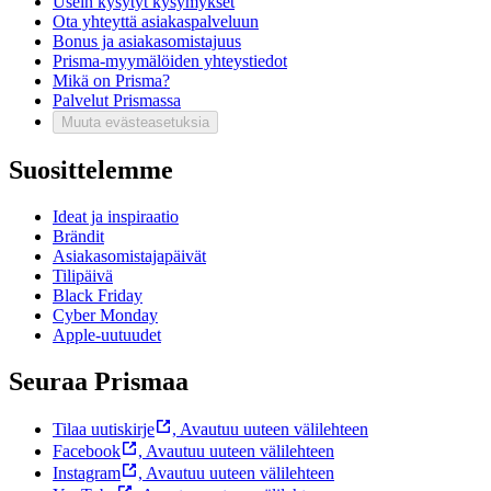
Usein kysytyt kysymykset
Ota yhteyttä asiakaspalveluun
Bonus ja asiakasomistajuus
Prisma-myymälöiden yhteystiedot
Mikä on Prisma?
Palvelut Prismassa
Muuta evästeasetuksia
Suosittelemme
Ideat ja inspiraatio
Brändit
Asiakasomistajapäivät
Tilipäivä
Black Friday
Cyber Monday
Apple-uutuudet
Seuraa Prismaa
Tilaa uutiskirje
,
Avautuu uuteen välilehteen
Facebook
,
Avautuu uuteen välilehteen
Instagram
,
Avautuu uuteen välilehteen