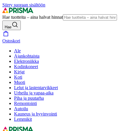
Siirry suoraan sisältöön
Hae tuotteita – aina halvat hinnat
Hae
Ostoskori
Ale
Ajankohtaista
Elektroniikka
Kodinkoneet
Kirjat
Koti
Muoti
Lelut ja lastentarvikkeet
Urheilu ja vapaa-aika
Piha ja puutarha
Remontointi
Autoilu
Kauneus ja hyvinvointi
Lemmikit