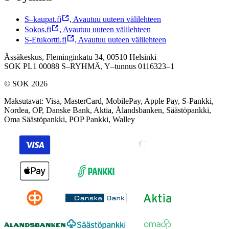
S–kaupat.fi
,
Avautuu uuteen välilehteen
Sokos.fi
,
Avautuu uuteen välilehteen
S-Etukortti.fi
,
Avautuu uuteen välilehteen
Ässäkeskus, Fleminginkatu 34, 00510 Helsinki
SOK PL1 00088 S–RYHMÄ,
Y–tunnus 0116323–1
© SOK 2026
Maksutavat
:
Visa, MasterCard, MobilePay, Apple Pay, S-Pankki,
Nordea, OP, Danske Bank, Aktia, Ålandsbanken, Säästöpankki,
Oma Säästöpankki, POP Pankki, Walley