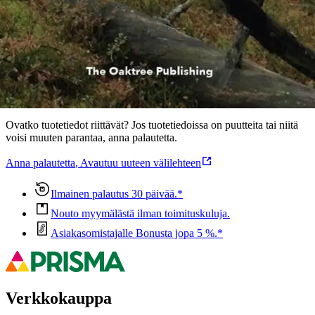
Ominaisuudet
Oletko tyytyväinen tuotetietoihin?
Ovatko tuotetiedot riittävät? Jos tuotetiedoissa on puutteita tai niitä
voisi muuten parantaa, anna palautetta.
Anna palautetta
,
Avautuu uuteen välilehteen
Ilmainen palautus 30 päivää.*
Nouto myymälästä ilman toimituskuluja.
Asiakasomistajalle Bonusta jopa 5 %.*
Verkkokauppa