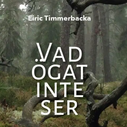
Ei saatavilla
Tuotekuvaus
Handlingen bygger på verkliga händelser och en familjesaga som
börjar på 1870 talet i Småbönders och slutar på ett dramatiskt sätt 50
år senare vid sjön Saukkolampi i dagens Perho. Däremellan följer vi
en emigration till Amerika och en återflyttning innan vi går in i tiden
före och efter inbördeskriget från en Österbottnisk jordbrukarfamiljs
perspektiv. Hanna kämpar sig över Atlanten för ett bättre liv och
tillbaka.
Hon lägger barn i graven och sedan sin man innan hon
begraver sin äldste son och skall ta sig an rättsystemet i det unga
Finland samtidigt som hon tar hand om sin familj och hemmanet.
Boken dokumenterar händelserna och fyller ut med fiktion på ett
människonära sätt och med ett språk som för läsaren till den tidens
anda med stark Gudstro och tro på hårt arbete som grund till
framgång.
Näytä lisää
tuotekuvausta