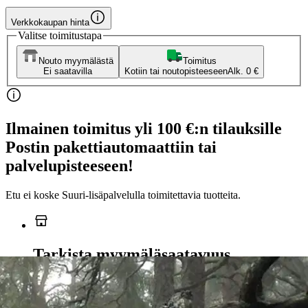
Verkkokaupan hinta
Valitse toimitustapa
Nouto myymälästä
Toimitus
Ei saatavilla
Kotiin tai noutopisteeseen
Alk. 0 €
Ilmainen toimitus yli 100 €:n tilauksille
Postin pakettiautomaattiin tai
palvelupisteeseen!
Etu ei koske Suuri‑lisäpalvelulla toimitettavia tuotteita.
Tarkista myymäläsaatavuus