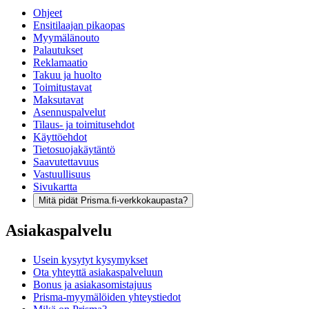
Ohjeet
Ensitilaajan pikaopas
Myymälänouto
Palautukset
Reklamaatio
Takuu ja huolto
Toimitustavat
Maksutavat
Asennuspalvelut
Tilaus- ja toimitusehdot
Käyttöehdot
Tietosuojakäytäntö
Saavutettavuus
Vastuullisuus
Sivukartta
Mitä pidät Prisma.fi-verkkokaupasta?
Asiakaspalvelu
Usein kysytyt kysymykset
Ota yhteyttä asiakaspalveluun
Bonus ja asiakasomistajuus
Prisma-myymälöiden yhteystiedot