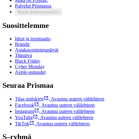
Mikä on Prisma?
Palvelut Prismassa
Muuta evästeasetuksia
Suosittelemme
Ideat ja inspiraatio
Brändit
Asiakasomistajapäivät
Tilipäivä
Black Friday
Cyber Monday
Apple-uutuudet
Seuraa Prismaa
Tilaa uutiskirje
,
Avautuu uuteen välilehteen
Facebook
,
Avautuu uuteen välilehteen
Instagram
,
Avautuu uuteen välilehteen
YouTube
,
Avautuu uuteen välilehteen
TikTok
,
Avautuu uuteen välilehteen
S–ryhmä