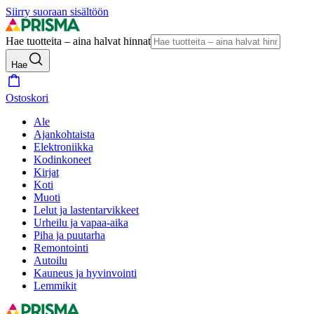
Siirry suoraan sisältöön
Hae tuotteita – aina halvat hinnat
Hae
Ostoskori
Ale
Ajankohtaista
Elektroniikka
Kodinkoneet
Kirjat
Koti
Muoti
Lelut ja lastentarvikkeet
Urheilu ja vapaa-aika
Piha ja puutarha
Remontointi
Autoilu
Kauneus ja hyvinvointi
Lemmikit