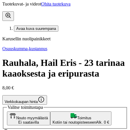
Tuotekuvat- ja videot
Ohita tuotekuva
Avaa kuva suurempana
Karusellin nuolipainikkeet
Osuuskumma-kustannus
Rauhala, Hail Eris - 23 tarinaa
kaaoksesta ja eripurasta
8,00 €
Verkkokaupan hinta
Valitse toimitustapa
Nouto myymälästä
Toimitus
Ei saatavilla
Kotiin tai noutopisteeseen
Alk. 0 €