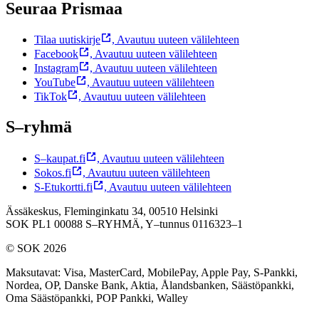
Seuraa Prismaa
Tilaa uutiskirje
,
Avautuu uuteen välilehteen
Facebook
,
Avautuu uuteen välilehteen
Instagram
,
Avautuu uuteen välilehteen
YouTube
,
Avautuu uuteen välilehteen
TikTok
,
Avautuu uuteen välilehteen
S–ryhmä
S–kaupat.fi
,
Avautuu uuteen välilehteen
Sokos.fi
,
Avautuu uuteen välilehteen
S-Etukortti.fi
,
Avautuu uuteen välilehteen
Ässäkeskus, Fleminginkatu 34, 00510 Helsinki
SOK PL1 00088 S–RYHMÄ,
Y–tunnus 0116323–1
© SOK 2026
Maksutavat
:
Visa, MasterCard, MobilePay, Apple Pay, S-Pankki,
Nordea, OP, Danske Bank, Aktia, Ålandsbanken, Säästöpankki,
Oma Säästöpankki, POP Pankki, Walley