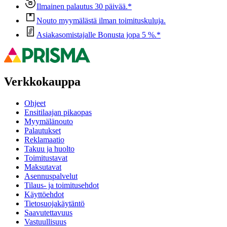
Ilmainen palautus 30 päivää.*
Nouto myymälästä ilman toimituskuluja.
Asiakasomistajalle Bonusta jopa 5 %.*
Verkkokauppa
Ohjeet
Ensitilaajan pikaopas
Myymälänouto
Palautukset
Reklamaatio
Takuu ja huolto
Toimitustavat
Maksutavat
Asennuspalvelut
Tilaus- ja toimitusehdot
Käyttöehdot
Tietosuojakäytäntö
Saavutettavuus
Vastuullisuus