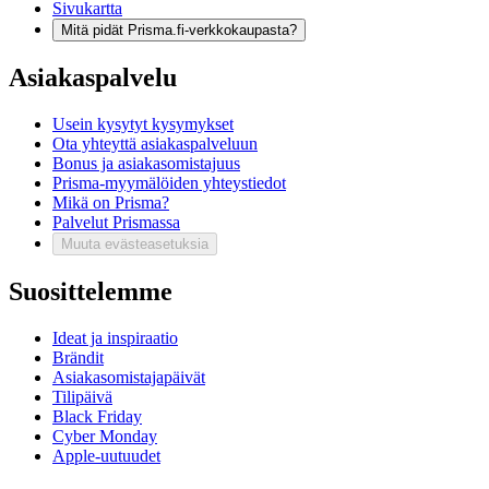
Sivukartta
Mitä pidät Prisma.fi-verkkokaupasta?
Asiakaspalvelu
Usein kysytyt kysymykset
Ota yhteyttä asiakaspalveluun
Bonus ja asiakasomistajuus
Prisma-myymälöiden yhteystiedot
Mikä on Prisma?
Palvelut Prismassa
Muuta evästeasetuksia
Suosittelemme
Ideat ja inspiraatio
Brändit
Asiakasomistajapäivät
Tilipäivä
Black Friday
Cyber Monday
Apple-uutuudet