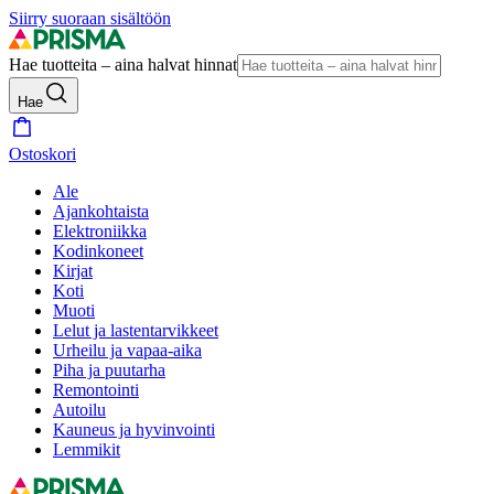
Siirry suoraan sisältöön
Hae tuotteita – aina halvat hinnat
Hae
Ostoskori
Ale
Ajankohtaista
Elektroniikka
Kodinkoneet
Kirjat
Koti
Muoti
Lelut ja lastentarvikkeet
Urheilu ja vapaa-aika
Piha ja puutarha
Remontointi
Autoilu
Kauneus ja hyvinvointi
Lemmikit