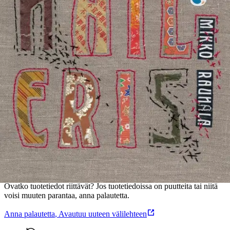
"Eris ihasteli Troijan paloa kaukaiselta kukkulalta. Pienestä
omenasta oli syntynyt suurempi sose kuin hänkään olisi osannut
arvata. Ja nälkä kasvoi syödessä." Hail Eris kulkee Eris-jumalattaren
jalanjäljissä aikakausien halki. Häntä seuraavasta eripurasta mutta
myös luovasta kaaoksesta nauttivat erityisesti diskordianismin
tuntevat, mutta lyhyet tarinat huvittavat kaikkia - onhan jok'ikinen
ihminen diskordianismin aito ja valtuutettu paavi.
Ominaisuudet
Oletko tyytyväinen tuotetietoihin?
Ovatko tuotetiedot riittävät? Jos tuotetiedoissa on puutteita tai niitä
voisi muuten parantaa, anna palautetta.
Anna palautetta
,
Avautuu uuteen välilehteen