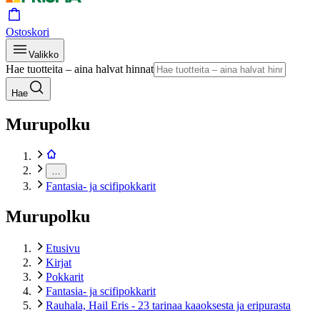
Ostoskori
Valikko
Hae tuotteita – aina halvat hinnat
Hae
Murupolku
…
Fantasia- ja scifipokkarit
Murupolku
Etusivu
Kirjat
Pokkarit
Fantasia- ja scifipokkarit
Rauhala, Hail Eris - 23 tarinaa kaaoksesta ja eripurasta