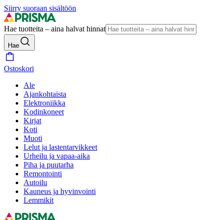
Siirry suoraan sisältöön
Hae tuotteita – aina halvat hinnat
Hae
Ostoskori
Ale
Ajankohtaista
Elektroniikka
Kodinkoneet
Kirjat
Koti
Muoti
Lelut ja lastentarvikkeet
Urheilu ja vapaa-aika
Piha ja puutarha
Remontointi
Autoilu
Kauneus ja hyvinvointi
Lemmikit