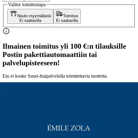
Valitse toimitustapa
Nouto myymälästä
Toimitus
Ei saatavilla
Ei saatavilla
Ilmainen toimitus yli 100 €:n tilauksille
Postin pakettiautomaattiin tai
palvelupisteeseen!
Etu ei koske Suuri‑lisäpalvelulla toimitettavia tuotteita.
Tarkista myymäläsaatavuus
Ei saatavilla