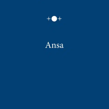
Tuotekuvaus
Romaani on pääosin tarina pesijätär Gervaise Macquartista, joka
pakenee Pariisiin hänen miehensä lähdettyä toisen naisen matkaan.
Hän työskentelee pesijänä kuumassa, kiireisessä pesulassa yhdessä
kaupungin ruuhkaisimmista alueista. Pian paikallinen peltiseppä
rakastuu Gervaiseen, ja Gervaise suostuu miehen kosintaan.
Romaanissa Zola tutkii sitä, kuinka epäsuotuisa ympäristö voi johtaa
kurjuuteen. Émile Zola (1840-1902) oli ranskalainen
romaanikirjailija, naturalistisen kirjallisuuden ehkä tunnetuin
edustaja.
Ominaisuudet