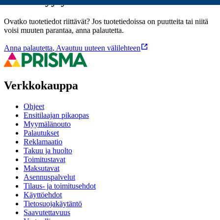
Oletko tyytyväinen tuotetietoihin?
Ovatko tuotetiedot riittävät? Jos tuotetiedoissa on puutteita tai niitä
voisi muuten parantaa, anna palautetta.
Anna palautetta
,
Avautuu uuteen välilehteen
Verkkokauppa
Ohjeet
Ensitilaajan pikaopas
Myymälänouto
Palautukset
Reklamaatio
Takuu ja huolto
Toimitustavat
Maksutavat
Asennuspalvelut
Tilaus- ja toimitusehdot
Käyttöehdot
Tietosuojakäytäntö
Saavutettavuus