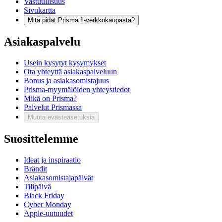
Vastuullisuus
Sivukartta
Mitä pidät Prisma.fi-verkkokaupasta?
Asiakaspalvelu
Usein kysytyt kysymykset
Ota yhteyttä asiakaspalveluun
Bonus ja asiakasomistajuus
Prisma-myymälöiden yhteystiedot
Mikä on Prisma?
Palvelut Prismassa
Muuta evästeasetuksia
Suosittelemme
Ideat ja inspiraatio
Brändit
Asiakasomistajapäivät
Tilipäivä
Black Friday
Cyber Monday
Apple-uutuudet