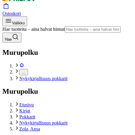
Ostoskori
Valikko
Hae tuotteita – aina halvat hinnat
Hae
Murupolku
…
Nykykirjallisuus pokkarit
Murupolku
Etusivu
Kirjat
Pokkarit
Nykykirjallisuus pokkarit
Zola, Ansa