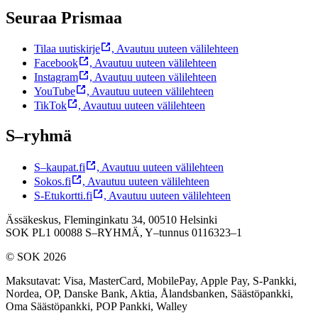
Seuraa Prismaa
Tilaa uutiskirje
,
Avautuu uuteen välilehteen
Facebook
,
Avautuu uuteen välilehteen
Instagram
,
Avautuu uuteen välilehteen
YouTube
,
Avautuu uuteen välilehteen
TikTok
,
Avautuu uuteen välilehteen
S–ryhmä
S–kaupat.fi
,
Avautuu uuteen välilehteen
Sokos.fi
,
Avautuu uuteen välilehteen
S-Etukortti.fi
,
Avautuu uuteen välilehteen
Ässäkeskus, Fleminginkatu 34, 00510 Helsinki
SOK PL1 00088 S–RYHMÄ,
Y–tunnus 0116323–1
© SOK 2026
Maksutavat
:
Visa, MasterCard, MobilePay, Apple Pay, S-Pankki,
Nordea, OP, Danske Bank, Aktia, Ålandsbanken, Säästöpankki,
Oma Säästöpankki, POP Pankki, Walley