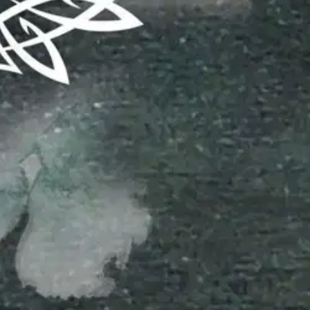
ärmesydän rakastaa, ei tarinaa voi jättää kertomatta - ja niin syntyi
 jumalat.
Hänen on kuitenkin mahdotonta keskittyä Qyamian
uunsa ja lausuttava sanansa ääneen, sillä tällä kertaa pelkkä
ttuu keskelle Falqure Kahlittu (2020) romaanin tapahtumia. Kirjasarjan