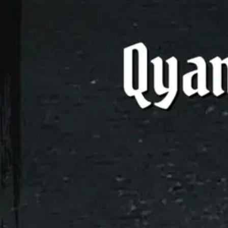
Asiakasomistaja-alennus
-15 %
Avaa kuva suurempana
Karusellin nuolipainikkeet
BoD - Books on Demand
Kaukamaa, Koko - Lohikäärme
6,63 €
Asiakasomistajahinta
Hinta ilman S-Etukorttia:
7,80 €
Verkkokaupan hinta
Valitse toimitustapa