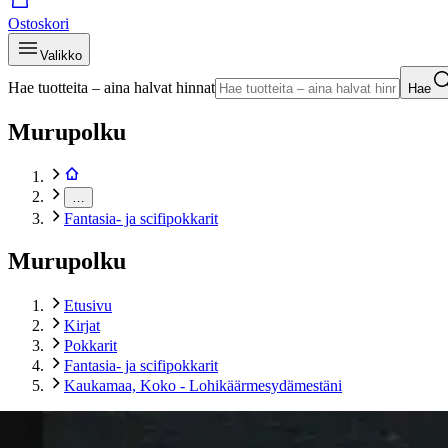
Ostoskori
Valikko
Hae tuotteita – aina halvat hinnat
Hae
Murupolku
…
Fantasia- ja scifipokkarit
Murupolku
Etusivu
Kirjat
Pokkarit
Fantasia- ja scifipokkarit
Kaukamaa, Koko - Lohikäärmesydämestäni
Tuotekuvat- ja videot
Ohita tuotekuva