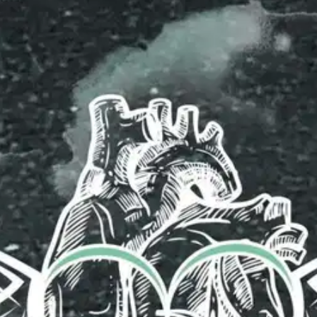
stin pakettiautomaattiin tai palvelupisteesee