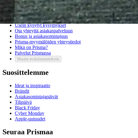
Asiakaspalvelu
Usein kysytyt kysymykset
Ota yhteyttä asiakaspalveluun
Bonus ja asiakasomistajuus
Prisma-myymälöiden yhteystiedot
Mikä on Prisma?
Palvelut Prismassa
Muuta evästeasetuksia
Suosittelemme
Ideat ja inspiraatio
Brändit
Asiakasomistajapäivät
Tilipäivä
Black Friday
Cyber Monday
Apple-uutuudet
Seuraa Prismaa