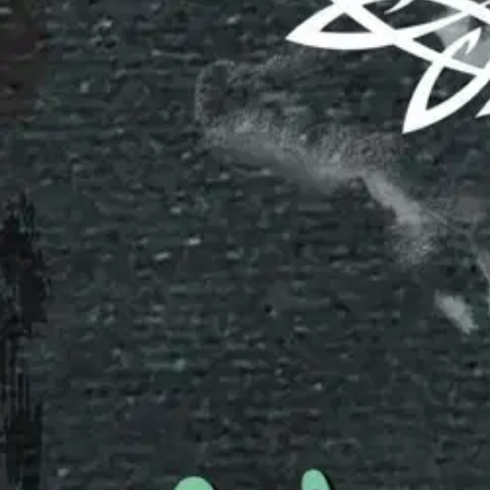
Falqure Kahlittu romaaniin piiloutuu rivien väliin suuri rakkaus, jota 
tämä homoeroottinen novelli. Lohikäärmesyntyinen Oqyr tietää olevans
pelastamiseen, mikäli hänen palavat tunteensa Ihmissyntyistä miestä koh
mielentunne ei riitä. Kirjasarja: Koko Lohikäärmesydämestäni kuuluu Q
aloittaa romaani Zequera Kätketty (2019), mutta nämä ensimmäiset osa
Näytä lisää
tuotekuvausta
Ominaisuudet
Oletko tyytyväinen tuotetietoihin?
Ovatko tuotetiedot riittävät? Jos tuotetiedoissa on puutteita tai niitä v
Anna palautetta
,
Avautuu uuteen välilehteen
Ilmainen palautus 30 päivää.*