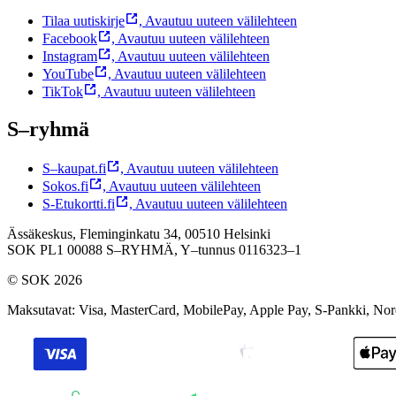
Tilaa uutiskirje
,
Avautuu uuteen välilehteen
Facebook
,
Avautuu uuteen välilehteen
Instagram
,
Avautuu uuteen välilehteen
YouTube
,
Avautuu uuteen välilehteen
TikTok
,
Avautuu uuteen välilehteen
S–ryhmä
S–kaupat.fi
,
Avautuu uuteen välilehteen
Sokos.fi
,
Avautuu uuteen välilehteen
S-Etukortti.fi
,
Avautuu uuteen välilehteen
Ässäkeskus, Fleminginkatu 34, 00510 Helsinki
SOK PL1 00088 S–RYHMÄ,
Y–tunnus 0116323–1
© SOK 2026
Maksutavat
:
Visa, MasterCard, MobilePay, Apple Pay, S-Pankki, No