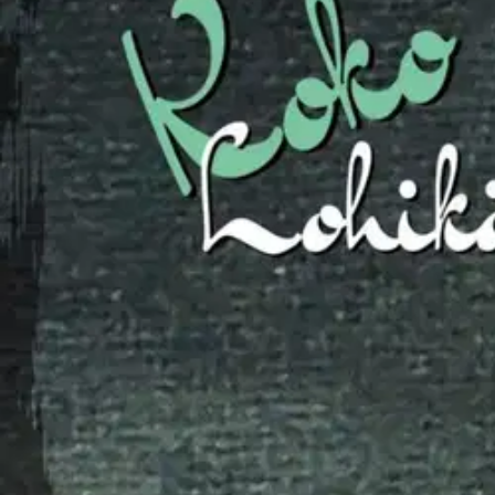
Nouto myymälästä ilman toimituskuluja.
Asiakasomistajalle Bonusta jopa 5 %.*
Verkkokauppa
Ohjeet
Ensitilaajan pikaopas
Myymälänouto
Palautukset
Reklamaatio
Takuu ja huolto
Toimitustavat
Maksutavat
Asennuspalvelut
Tilaus- ja toimitusehdot
Käyttöehdot
Tietosuojakäytäntö
Saavutettavuus
Vastuullisuus
Sivukartta
Mitä pidät Prisma.fi-verkkokaupasta?