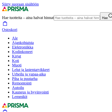
Siirry suoraan sisältöön
Hae tuotteita – aina halvat hinnat
Hae
Ostoskori
Ale
Ajankohtaista
Elektroniikka
Kodinkoneet
Kirjat
Koti
Muoti
Lelut ja lastentarvikkeet
Urheilu ja vapaa-aika
Piha ja puutarha
Remontointi
Autoilu
Kauneus ja hyvinvointi
Lemmikit