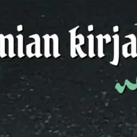
sydämestäni