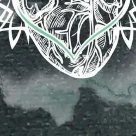
oli mahdotonta nostaa esille kyseisessä tarinassa. Mutta kun vahva Lohikä
a yksi tärkeimmistä valttikorteista tulevassa sodassa, koska hän tuntee
taan jäävät ikuisesti vain kätketyiksi ajatuksiksi. Oqyrin on avattava s
yamian kirjat -sarjaan, mutta toimii itsenäisenäkin tarinana, joka sijoi
t voi vapaasti lukea haluamassaan järjestyksessä.
oisi muuten parantaa, anna palautetta.