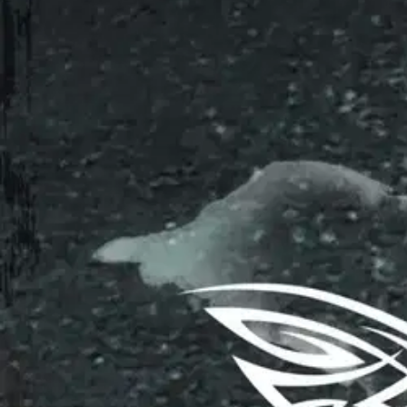
Nouto myymälästä
Toimitus
Ei saatavilla
Kotiin tai noutopisteeseen
Alk. 0 €
Ilmainen toimitus yli 100 €:n tilauksille Po
Etu ei koske Suuri‑lisäpalvelulla toimitettavia tuotteita.
Tarkista myymäläsaatavuus
Ei saatavilla
Tuotekuvaus