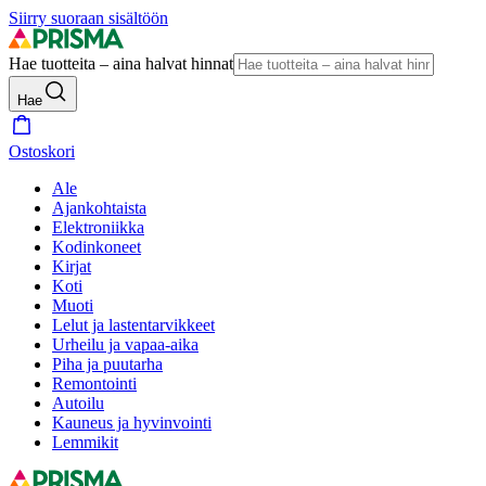
Siirry suoraan sisältöön
Hae tuotteita – aina halvat hinnat
Hae
Ostoskori
Ale
Ajankohtaista
Elektroniikka
Kodinkoneet
Kirjat
Koti
Muoti
Lelut ja lastentarvikkeet
Urheilu ja vapaa-aika
Piha ja puutarha
Remontointi
Autoilu
Kauneus ja hyvinvointi
Lemmikit