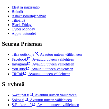
Ideat ja inspiraatio
Brändit
Asiakasomistajapäivät
Tilipäivä
Black Friday
Cyber Monday
Apple-uutuudet
Seuraa Prismaa
Tilaa uutiskirje
,
Avautuu uuteen välilehteen
Facebook
,
Avautuu uuteen välilehteen
Instagram
,
Avautuu uuteen välilehteen
YouTube
,
Avautuu uuteen välilehteen
TikTok
,
Avautuu uuteen välilehteen
S–ryhmä
S–kaupat.fi
,
Avautuu uuteen välilehteen
Sokos.fi
,
Avautuu uuteen välilehteen
S-Etukortti.fi
,
Avautuu uuteen välilehteen