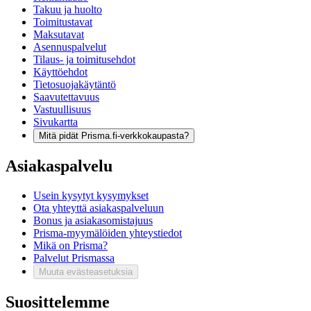
Takuu ja huolto
Toimitustavat
Maksutavat
Asennuspalvelut
Tilaus- ja toimitusehdot
Käyttöehdot
Tietosuojakäytäntö
Saavutettavuus
Vastuullisuus
Sivukartta
Mitä pidät Prisma.fi-verkkokaupasta?
Asiakaspalvelu
Usein kysytyt kysymykset
Ota yhteyttä asiakaspalveluun
Bonus ja asiakasomistajuus
Prisma-myymälöiden yhteystiedot
Mikä on Prisma?
Palvelut Prismassa
Muuta evästeasetuksia
Suosittelemme