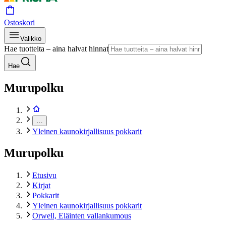
Ostoskori
Valikko
Hae tuotteita – aina halvat hinnat
Hae
Murupolku
…
Yleinen kaunokirjallisuus pokkarit
Murupolku
Etusivu
Kirjat
Pokkarit
Yleinen kaunokirjallisuus pokkarit
Orwell, Eläinten vallankumous