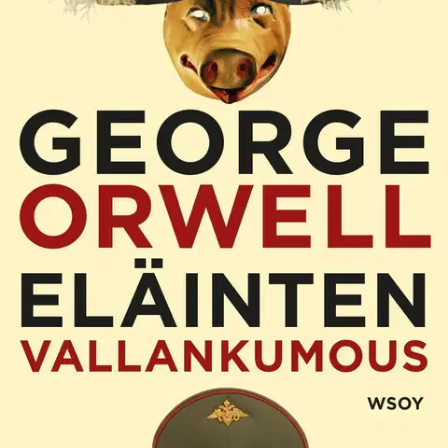
”Toiset eläimet ovat tasa-arvoisempia kuin toiset.” Kepeän sadun
muotoon puettu, totalitarismille irvaileva teos on klassinen tutkielma
vallan väärinkäytöstä ja veitsenterävä poliittinen satiiri. Majuri-karju
vakuuttaa Willingdonin Kartanon eläimet vallankumouksen
välttämättömyydestä, ja ne käyvät juopottelevan isäntänsä Jonesin ja
hänen julmien renkiensä kimppuun.
Juhannusaattona leimahtava
vallankumous on hetkessä ohi ja eläimet ryhtyvät itsenäisesti
hoitamaan valtaamaansa maatilaa, mutta vähitellen sikojen viekkaus
ottaa mittaa jopa ihmisen ahneudesta. George Orwell (1903–1950)
oli englantilainen kirjailija, lehtimies ja kriitikko. Hän syntyi
brittiläisessä Intiassa, kävi koulunsa Englannin sisäoppilaitoksissa,
asui Pariisin ja Lontoon köyhissä kaupunginosissa ja taisteli
Espanjan sisällissodassa vapaaehtoisena ennen varhaista
menehtymistään tuberkuloosiin. Orwellin tyylissä yhdistyivät
poliittisuus, kriittisyys ja satiiri niin osuvalla tavalla, että hänen
nimestään tuli adjektiivi: orwellilainen kuvaa painajaismaisen
autoritääristä yhteiskuntaa.
Näytä lisää
tuotekuvausta
Ominaisuudet