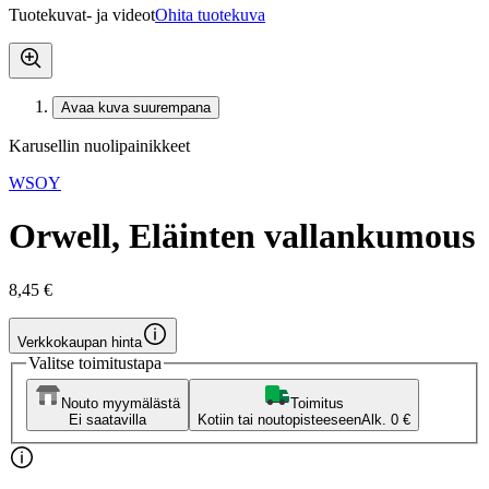
Tuotekuvat- ja videot
Ohita tuotekuva
Avaa kuva suurempana
Karusellin nuolipainikkeet
WSOY
Orwell, Eläinten vallankumous
8,45 €
Verkkokaupan hinta
Valitse toimitustapa
Nouto myymälästä
Toimitus
Ei saatavilla
Kotiin tai noutopisteeseen
Alk. 0 €