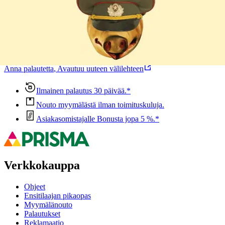
Oletko tyytyväinen tuotetietoihin?
Ovatko tuotetiedot riittävät? Jos tuotetiedoissa on puutteita tai niitä
voisi muuten parantaa, anna palautetta.
Anna palautetta
,
Avautuu uuteen välilehteen
Ilmainen palautus 30 päivää.*
Nouto myymälästä ilman toimituskuluja.
Asiakasomistajalle Bonusta jopa 5 %.*
Verkkokauppa
Ohjeet
Ensitilaajan pikaopas
Myymälänouto
Palautukset
Reklamaatio