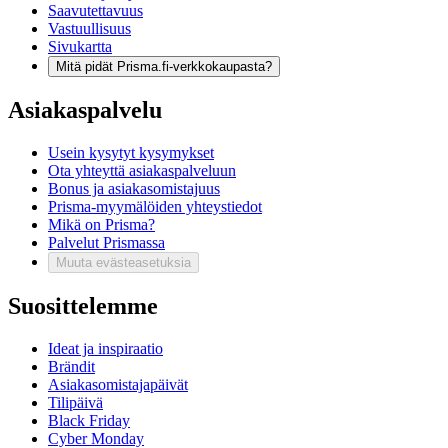
Saavutettavuus
Vastuullisuus
Sivukartta
Mitä pidät Prisma.fi-verkkokaupasta?
Asiakaspalvelu
Usein kysytyt kysymykset
Ota yhteyttä asiakaspalveluun
Bonus ja asiakasomistajuus
Prisma-myymälöiden yhteystiedot
Mikä on Prisma?
Palvelut Prismassa
Muuta evästeasetuksia
Suosittelemme
Ideat ja inspiraatio
Brändit
Asiakasomistajapäivät
Tilipäivä
Black Friday
Cyber Monday