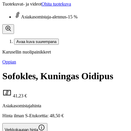
Tuotekuvat- ja videot
Ohita tuotekuva
Asiakasomistaja-alennus
-15 %
Avaa kuva suurempana
Karusellin nuolipainikkeet
Oppian
Sofokles, Kuningas Oidipus
41,23 €
Asiakasomistajahinta
Hinta ilman S-Etukorttia:
48,50 €
Verkkokaupan hinta