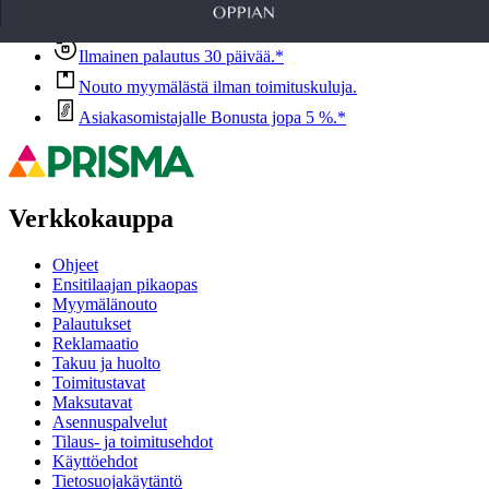
Anna palautetta
,
Avautuu uuteen välilehteen
Ilmainen palautus 30 päivää.*
Nouto myymälästä ilman toimituskuluja.
Asiakasomistajalle Bonusta jopa 5 %.*
Verkkokauppa
Ohjeet
Ensitilaajan pikaopas
Myymälänouto
Palautukset
Reklamaatio
Takuu ja huolto
Toimitustavat
Maksutavat
Asennuspalvelut
Tilaus- ja toimitusehdot
Käyttöehdot
Tietosuojakäytäntö