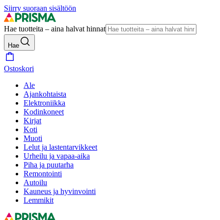
Siirry suoraan sisältöön
Hae tuotteita – aina halvat hinnat
Hae
Ostoskori
Ale
Ajankohtaista
Elektroniikka
Kodinkoneet
Kirjat
Koti
Muoti
Lelut ja lastentarvikkeet
Urheilu ja vapaa-aika
Piha ja puutarha
Remontointi
Autoilu
Kauneus ja hyvinvointi
Lemmikit