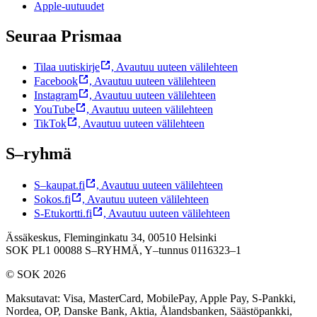
Apple-uutuudet
Seuraa Prismaa
Tilaa uutiskirje
,
Avautuu uuteen välilehteen
Facebook
,
Avautuu uuteen välilehteen
Instagram
,
Avautuu uuteen välilehteen
YouTube
,
Avautuu uuteen välilehteen
TikTok
,
Avautuu uuteen välilehteen
S–ryhmä
S–kaupat.fi
,
Avautuu uuteen välilehteen
Sokos.fi
,
Avautuu uuteen välilehteen
S-Etukortti.fi
,
Avautuu uuteen välilehteen
Ässäkeskus, Fleminginkatu 34, 00510 Helsinki
SOK PL1 00088 S–RYHMÄ,
Y–tunnus 0116323–1
© SOK 2026
Maksutavat
:
Visa, MasterCard, MobilePay, Apple Pay, S-Pankki,
Nordea, OP, Danske Bank, Aktia, Ålandsbanken, Säästöpankki,