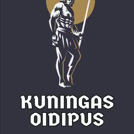
Tuotekuvaus
Sofokleen tragedia kertoo epäonnisesta Oidipuksesta. Lapsena
hylätty kuninkaan poika saa selville, että hän on tietämättään
surmannut oman isänsä ja päätynyt vahingossa naimisiin äitinsä
kanssa.
Ominaisuudet
Oletko tyytyväinen tuotetietoihin?
Ovatko tuotetiedot riittävät? Jos tuotetiedoissa on puutteita tai niitä
voisi muuten parantaa, anna palautetta.