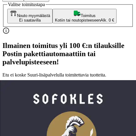
Valitse toimitustapa
Nouto myymälästä
Toimitus
Ei saatavilla
Kotiin tai noutopisteeseen
Alk. 0 €
Ilmainen toimitus yli 100 €:n tilauksille
Postin pakettiautomaattiin tai
palvelupisteeseen!
Etu ei koske Suuri‑lisäpalvelulla toimitettavia tuotteita.
Tarkista myymäläsaatavuus
Ei saatavilla