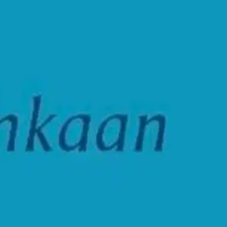
ssä. Kirjan sisältö noudattaa Justin Larmalle tyypillistä kokeilevaa
iskunta, ympäristö, luonto ja ihmiskohtalot.