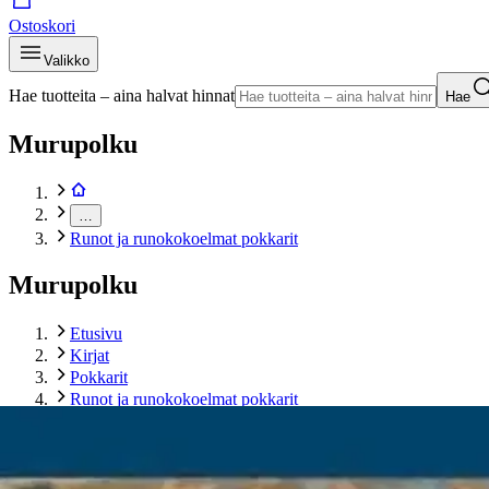
Ostoskori
Valikko
Hae tuotteita – aina halvat hinnat
Hae
Murupolku
…
Runot ja runokokoelmat pokkarit
Murupolku
Etusivu
Kirjat
Pokkarit
Runot ja runokokoelmat pokkarit
Larma, Väärän kuninkaan maa - Runoja
Tuotekuvat- ja videot
Ohita tuotekuva