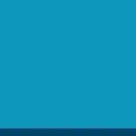
Verkkokauppa
Ohjeet
Ensitilaajan pikaopas
Myymälänouto
Palautukset
Reklamaatio
Takuu ja huolto
Toimitustavat
Maksutavat
Asennuspalvelut
Tilaus- ja toimitusehdot
Käyttöehdot
Tietosuojakäytäntö
Saavutettavuus
Vastuullisuus
Sivukartta
Mitä pidät Prisma.fi-verkkokaupasta?
Asiakaspalvelu