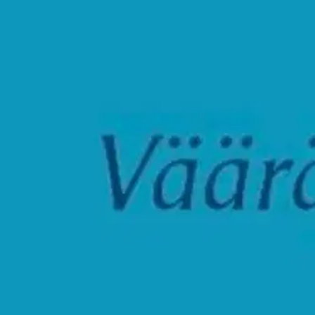
Elämän -sarjan kuudes kirja kantaa nimeä Väärän kuninkaan maa. Nimi s
muistiinmerkintätapaa. Runoja syntyy päivittäin ja niissä liikutaan tu
Ominaisuudet
Oletko tyytyväinen tuotetietoihin?
Ovatko tuotetiedot riittävät? Jos tuotetiedoissa on puutteita tai niitä v
Anna palautetta
,
Avautuu uuteen välilehteen
Ilmainen palautus 30 päivää.*
Nouto myymälästä ilman toimituskuluja.
Asiakasomistajalle Bonusta jopa 5 %.*