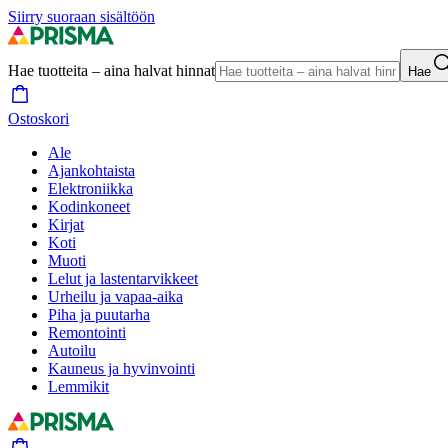
Siirry suoraan sisältöön
Hae tuotteita – aina halvat hinnat
Hae
Ostoskori
Ale
Ajankohtaista
Elektroniikka
Kodinkoneet
Kirjat
Koti
Muoti
Lelut ja lastentarvikkeet
Urheilu ja vapaa-aika
Piha ja puutarha
Remontointi
Autoilu
Kauneus ja hyvinvointi
Lemmikit