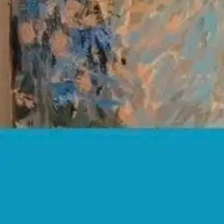
Nouto myymälästä
Toimitus
Ei saatavilla
Kotiin tai noutopisteeseen
Alk. 0 €
Ilmainen toimitus yli 100 €:n tilauksille Po
Etu ei koske Suuri‑lisäpalvelulla toimitettavia tuotteita.
Tarkista myymäläsaatavuus
Ei saatavilla
Tuotekuvaus