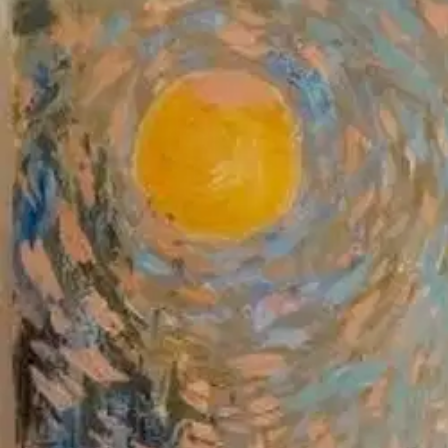
Asiakasomistaja-alennus
-15 %
Avaa kuva suurempana
Karusellin nuolipainikkeet
BoD - Books on Demand
Larma, Väärän kuninkaan maa 
10,16 €
Asiakasomistajahinta
Hinta ilman S-Etukorttia:
11,95 €
Verkkokaupan hinta
Valitse toimitustapa