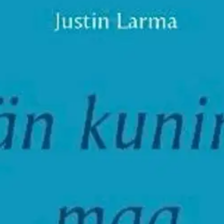
yntyi pakolaisvirtojen kohtaloita pohtiessa ja muuttovirtojen vanavede
nnelmasta toiseen - äärestä laitaan. Rakkaus kuuluu elämään, samoin yhte
oisi muuten parantaa, anna palautetta.