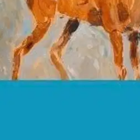
stin pakettiautomaattiin tai palvelupisteesee