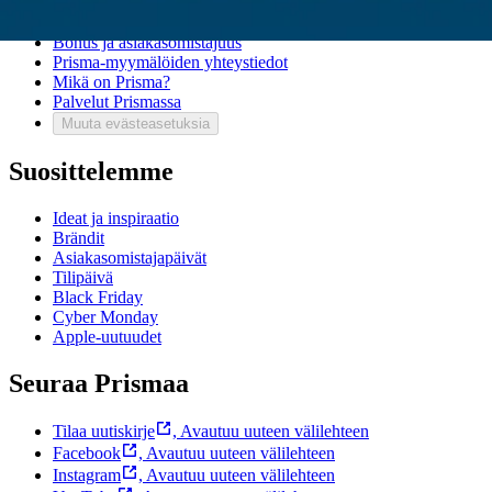
Usein kysytyt kysymykset
Ota yhteyttä asiakaspalveluun
Bonus ja asiakasomistajuus
Prisma-myymälöiden yhteystiedot
Mikä on Prisma?
Palvelut Prismassa
Muuta evästeasetuksia
Suosittelemme
Ideat ja inspiraatio
Brändit
Asiakasomistajapäivät
Tilipäivä
Black Friday
Cyber Monday
Apple-uutuudet
Seuraa Prismaa
Tilaa uutiskirje
,
Avautuu uuteen välilehteen
Facebook
,
Avautuu uuteen välilehteen
Instagram
,
Avautuu uuteen välilehteen