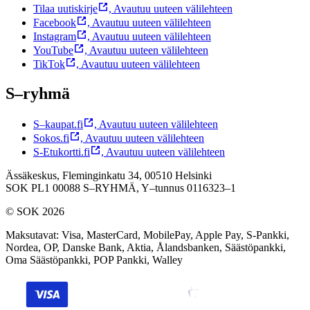
Tilaa uutiskirje
,
Avautuu uuteen välilehteen
Facebook
,
Avautuu uuteen välilehteen
Instagram
,
Avautuu uuteen välilehteen
YouTube
,
Avautuu uuteen välilehteen
TikTok
,
Avautuu uuteen välilehteen
S–ryhmä
S–kaupat.fi
,
Avautuu uuteen välilehteen
Sokos.fi
,
Avautuu uuteen välilehteen
S-Etukortti.fi
,
Avautuu uuteen välilehteen
Ässäkeskus, Fleminginkatu 34, 00510 Helsinki
SOK PL1 00088 S–RYHMÄ,
Y–tunnus 0116323–1
© SOK 2026
Maksutavat
:
Visa, MasterCard, MobilePay, Apple Pay, S-Pankki,
Nordea, OP, Danske Bank, Aktia, Ålandsbanken, Säästöpankki,
Oma Säästöpankki, POP Pankki, Walley