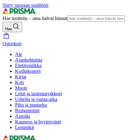
Siirry suoraan sisältöön
Hae tuotteita – aina halvat hinnat
Hae
Ostoskori
Ale
Ajankohtaista
Elektroniikka
Kodinkoneet
Kirjat
Koti
Muoti
Lelut ja lastentarvikkeet
Urheilu ja vapaa-aika
Piha ja puutarha
Remontointi
Autoilu
Kauneus ja hyvinvointi
Lemmikit