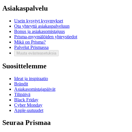
Asiakaspalvelu
Usein kysytyt kysymykset
Ota yhteyttä asiakaspalveluun
Bonus ja asiakasomistajuus
Prisma-myymälöiden yhteystiedot
Mikä on Prisma?
Palvelut Prismassa
Muuta evästeasetuksia
Suosittelemme
Ideat ja inspiraatio
Brändit
Asiakasomistajapäivät
Tilipäivä
Black Friday
Cyber Monday
Apple-uutuudet
Seuraa Prismaa