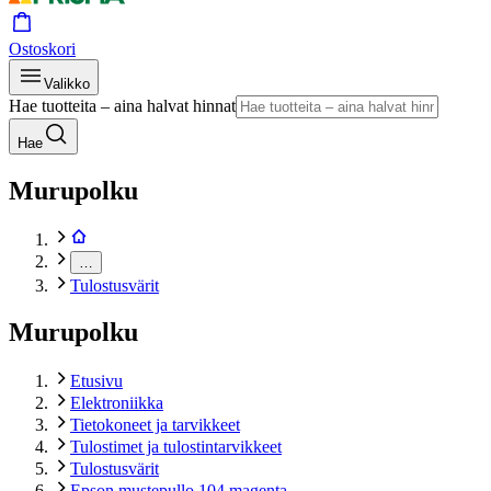
Ostoskori
Valikko
Hae tuotteita – aina halvat hinnat
Hae
Murupolku
…
Tulostusvärit
Murupolku
Etusivu
Elektroniikka
Tietokoneet ja tarvikkeet
Tulostimet ja tulostintarvikkeet
Tulostusvärit
Epson mustepullo 104 magenta