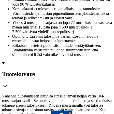
jopa 90 % tulostuskuluissa
Korkealaatuiset tulosteet erittäin alhaisin kustannuksin:
Värimusteiden ja mustan pigmenttimusteen yhdistelmä takaa
terävät ja selkeät tekstit ja eloisat värit
Yhdessä mustepullosarjassa on jopa 72 mustekasettia vastaava
määrä mustetta: Tulosta jopa 4 500 mustavalko- ja
7 500 värisivua yhdellä mustepullosarjalla
Optimoitu Epsonin tulostimia varten: Epsonin aidoilla
musteilla tulostat helposti ja luotettavasti
Erikoisvalmisteiset pullot siistiin uudelleentäyttämiseen:
Avainlukolla varustetut pullot on suunniteltu niin, että
säiliöihin voi lisätä vain oikean väristä mustetta
Tuotekuvaus
Vähennä tulostamiseen liittyvää stressiä tämän neljän värin 104-
mustesarjan avulla. Se on vaivaton, erittäin edullinen ja siisti ratkaisu
jokapäiväiseen tulostukseen. Yhdellä mustesarjalla voit tulostaa
tuhansia sivuja eikä sinun tarvitse enää vaihtaa värikasetteja. Kun