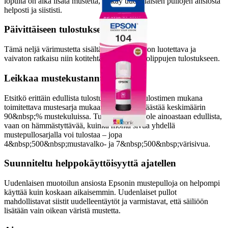
lopulta on aika lisätä mustetta, se käy uudenlaisten pullojen ansiosta
helposti ja siististi.
Päivittäiseen tulostukseen
Tämä neljä värimustetta sisältävä mustesarja on luotettava ja
vaivaton ratkaisu niin kotitehtävien kuin lentolippujen tulostukseen.
Leikkaa mustekustannuksia
Etsitkö erittäin edullista tulostusratkaisua? Tulostimen mukana
toimitettava mustesarja mukaan lukien voit säästää keskimäärin
90&nbsp;% mustekuluissa. Tulostaminen ei ole ainoastaan edullista,
vaan on hämmästyttävää, kuinka monta sivua yhdellä
mustepullosarjalla voi tulostaa – jopa
4&nbsp;500&nbsp;mustavalko- ja 7&nbsp;500&nbsp;värisivua.
Suunniteltu helppokäyttöisyyttä ajatellen
Uudenlaisen muotoilun ansiosta Epsonin mustepulloja on helpompi
käyttää kuin koskaan aikaisemmin. Uudenlaiset pullot
mahdollistavat siistit uudelleentäytöt ja varmistavat, että säiliöön
lisätään vain oikean väristä mustetta.