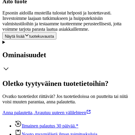
Aito tuote
Epsonin aidoilla musteilla tulostat helposti ja luotettavasti.
Investoimme laajaan tutkimukseen ja huipputeknisiin
valmistustiloihin ja testaamme tuotteemme perusteellisesti, jotta
voimme tarjota parasta laatua asiakkaillemme.
Näytä lisää
tuotekuvausta
Ominaisuudet
Oletko tyytyväinen tuotetietoihin?
Ovatko tuotetiedot riittävät? Jos tuotetiedoissa on puutteita tai niitä
voisi muuten parantaa, anna palautetta.
Anna palautetta
,
Avautuu uuteen välilehteen
Ilmainen palautus 30 päivää.*
Nouto myymälästä ilman toimituskuluja.