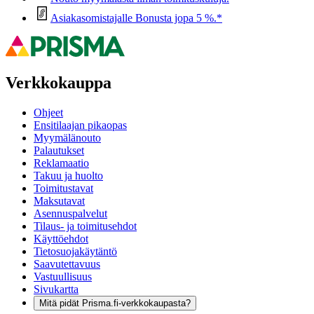
Asiakasomistajalle Bonusta jopa 5 %.*
Verkkokauppa
Ohjeet
Ensitilaajan pikaopas
Myymälänouto
Palautukset
Reklamaatio
Takuu ja huolto
Toimitustavat
Maksutavat
Asennuspalvelut
Tilaus- ja toimitusehdot
Käyttöehdot
Tietosuojakäytäntö
Saavutettavuus
Vastuullisuus
Sivukartta
Mitä pidät Prisma.fi-verkkokaupasta?