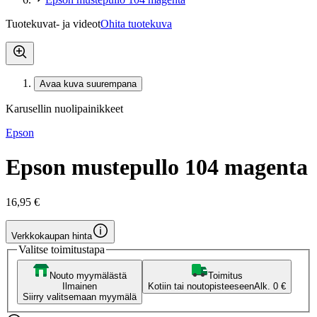
Tuotekuvat- ja videot
Ohita tuotekuva
Avaa kuva suurempana
Karusellin nuolipainikkeet
Epson
Epson mustepullo 104 magenta
16,95 €
Verkkokaupan hinta
Valitse toimitustapa
Nouto myymälästä
Toimitus
Ilmainen
Kotiin tai noutopisteeseen
Alk. 0 €
Siirry valitsemaan myymälä