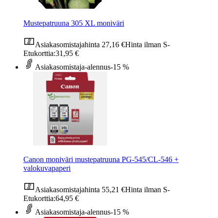
Mustepatruuna 305 XL moniväri
Asiakasomistajahinta
27,16 €
Hinta ilman S-
Etukorttia:
31,95 €
Asiakasomistaja-alennus
-15 %
Canon moniväri mustepatruuna PG-545/CL-546 +
valokuvapaperi
Asiakasomistajahinta
55,21 €
Hinta ilman S-
Etukorttia:
64,95 €
Asiakasomistaja-alennus
-15 %