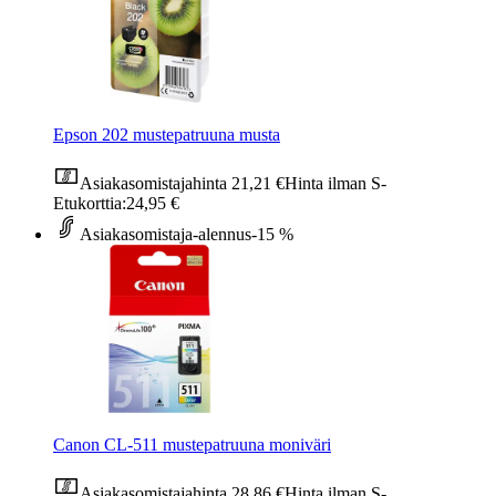
Epson 202 mustepatruuna musta
Asiakasomistajahinta
21,21 €
Hinta ilman S-
Etukorttia:
24,95 €
Asiakasomistaja-alennus
-15 %
Canon CL-511 mustepatruuna moniväri
Asiakasomistajahinta
28,86 €
Hinta ilman S-