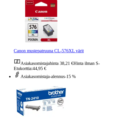
Canon mustepatruuna CL-576XL värit
Asiakasomistajahinta
38,21 €
Hinta ilman S-
Etukorttia:
44,95 €
Asiakasomistaja-alennus
-15 %