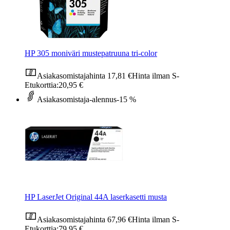
HP 305 moniväri mustepatruuna tri-color
Asiakasomistajahinta
17,81 €
Hinta ilman S-
Etukorttia:
20,95 €
Asiakasomistaja-alennus
-15 %
HP LaserJet Original 44A laserkasetti musta
Asiakasomistajahinta
67,96 €
Hinta ilman S-
Etukorttia:
79,95 €