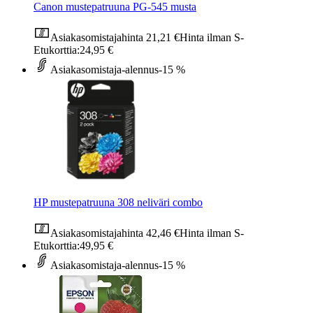
Canon mustepatruuna PG-545 musta
Asiakasomistajahinta
21,21 €
Hinta ilman S-
Etukorttia:
24,95 €
Asiakasomistaja-alennus
-15 %
HP mustepatruuna 308 neliväri combo
Asiakasomistajahinta
42,46 €
Hinta ilman S-
Etukorttia:
49,95 €
Asiakasomistaja-alennus
-15 %