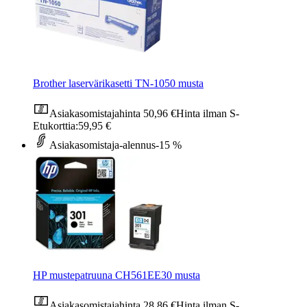
Brother laservärikasetti TN-1050 musta
Asiakasomistajahinta
50,96 €
Hinta ilman S-
Etukorttia:
59,95 €
Asiakasomistaja-alennus
-15 %
HP mustepatruuna CH561EE30 musta
Asiakasomistajahinta
28,86 €
Hinta ilman S-