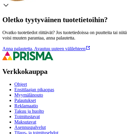
Oletko tyytyväinen tuotetietoihin?
Ovatko tuotetiedot riittävät? Jos tuotetiedoissa on puutteita tai niitä
voisi muuten parantaa, anna palautetta.
Anna palautetta
,
Avautuu uuteen välilehteen
Verkkokauppa
Ohjeet
Ensitilaajan pikaopas
Myymälänouto
Palautukset
Reklamaatio
Takuu ja huolto
Toimitustavat
Maksutavat
Asennuspalvelut
Tilaus- ja toimitusehdot