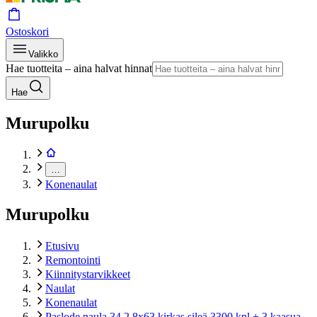
Ostoskori
Valikko
Hae tuotteita – aina halvat hinnat
Hae
Murupolku
…
Konenaulat
Murupolku
Etusivu
Remontointi
Kiinnitystarvikkeet
Naulat
Konenaulat
Paslode naula 34 2,8x63 kirkas sileä 3300 kpl + 3 kaasua