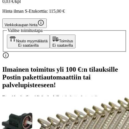
0,03 €/kpl
Hinta ilman S-Etukorttia:
115,00 €
Verkkokaupan hinta
Valitse toimitustapa
Nouto myymälästä
Toimitus
Ei saatavilla
Ei saatavilla
Ilmainen toimitus yli 100 €:n tilauksille
Postin pakettiautomaattiin tai
palvelupisteeseen!
Etu ei koske Suuri‑lisäpalvelulla toimitettavia tuotteita.
Tarkista myymäläsaatavuus