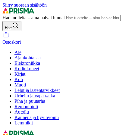
Siirry suoraan sisältöön
Hae tuotteita – aina halvat hinnat
Hae
Ostoskori
Ale
Ajankohtaista
Elektroniikka
Kodinkoneet
Kirjat
Koti
Muoti
Lelut ja lastentarvikkeet
Urheilu ja vapaa-aika
Piha ja puutarha
Remontointi
Autoilu
Kauneus ja hyvinvointi
Lemmikit