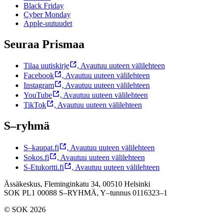
Black Friday
Cyber Monday
Apple-uutuudet
Seuraa Prismaa
Tilaa uutiskirje
,
Avautuu uuteen välilehteen
Facebook
,
Avautuu uuteen välilehteen
Instagram
,
Avautuu uuteen välilehteen
YouTube
,
Avautuu uuteen välilehteen
TikTok
,
Avautuu uuteen välilehteen
S–ryhmä
S–kaupat.fi
,
Avautuu uuteen välilehteen
Sokos.fi
,
Avautuu uuteen välilehteen
S-Etukortti.fi
,
Avautuu uuteen välilehteen
Ässäkeskus, Fleminginkatu 34, 00510 Helsinki
SOK PL1 00088 S–RYHMÄ,
Y–tunnus 0116323–1
© SOK 2026