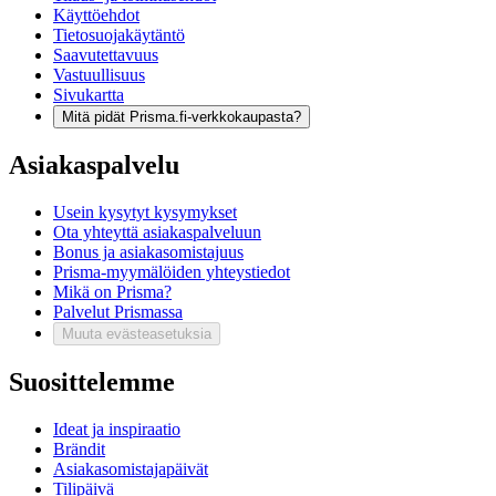
Käyttöehdot
Tietosuojakäytäntö
Saavutettavuus
Vastuullisuus
Sivukartta
Mitä pidät Prisma.fi-verkkokaupasta?
Asiakaspalvelu
Usein kysytyt kysymykset
Ota yhteyttä asiakaspalveluun
Bonus ja asiakasomistajuus
Prisma-myymälöiden yhteystiedot
Mikä on Prisma?
Palvelut Prismassa
Muuta evästeasetuksia
Suosittelemme
Ideat ja inspiraatio
Brändit
Asiakasomistajapäivät
Tilipäivä