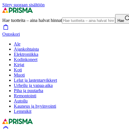
Siirry suoraan sisältöön
Hae tuotteita – aina halvat hinnat
Hae
Ostoskori
Ale
Ajankohtaista
Elektroniikka
Kodinkoneet
Kirjat
Koti
Muoti
Lelut ja lastentarvikkeet
Urheilu ja vapaa-aika
Piha ja puutarha
Remontointi
Autoilu
Kauneus ja hyvinvointi
Lemmikit