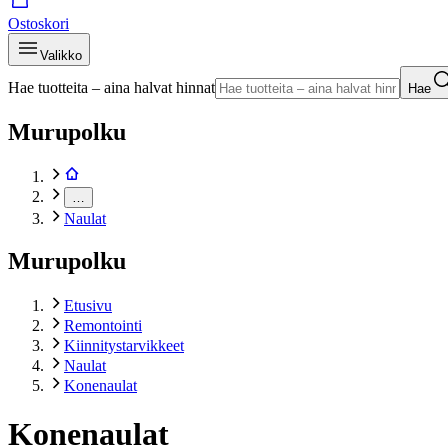
Ostoskori
Valikko
Hae tuotteita – aina halvat hinnat
Hae
Murupolku
…
Naulat
Murupolku
Etusivu
Remontointi
Kiinnitystarvikkeet
Naulat
Konenaulat
Konenaulat