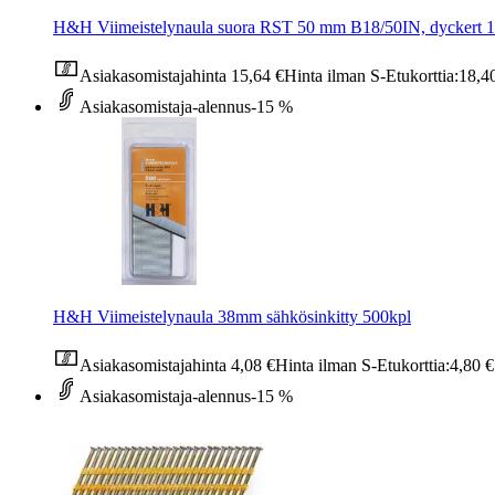
H&H Viimeistelynaula suora RST 50 mm B18/50IN, dyckert 1
Asiakasomistajahinta
15,64 €
Hinta ilman S-Etukorttia:
18,4
Asiakasomistaja-alennus
-15 %
H&H Viimeistelynaula 38mm sähkösinkitty 500kpl
Asiakasomistajahinta
4,08 €
Hinta ilman S-Etukorttia:
4,80 €
Asiakasomistaja-alennus
-15 %