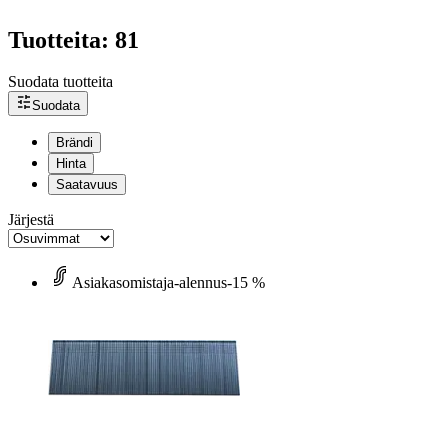
Tuotteita: 81
Suodata tuotteita
Suodata
Brändi
Hinta
Saatavuus
Järjestä
Asiakasomistaja-alennus
-15 %