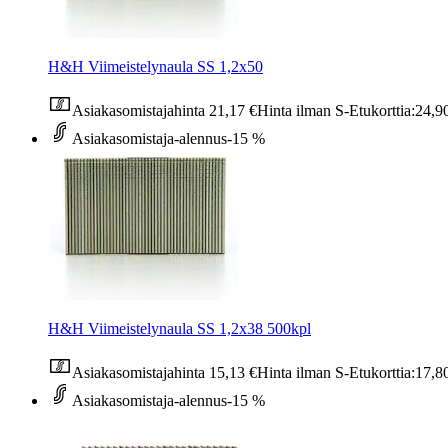
H&H Viimeistelynaula SS 1,2x50
Asiakasomistajahinta
21,17 €
Hinta ilman S-Etukorttia:
24,9
Asiakasomistaja-alennus
-15 %
H&H Viimeistelynaula SS 1,2x38 500kpl
Asiakasomistajahinta
15,13 €
Hinta ilman S-Etukorttia:
17,8
Asiakasomistaja-alennus
-15 %