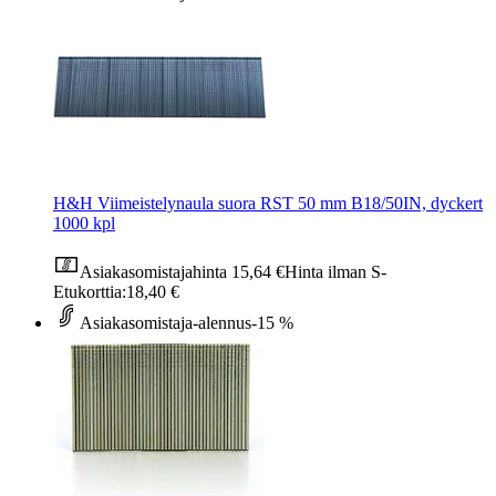
H&H Viimeistelynaula suora RST 50 mm B18/50IN, dyckert
1000 kpl
Asiakasomistajahinta
15,64 €
Hinta ilman S-
Etukorttia:
18,40 €
Asiakasomistaja-alennus
-15 %