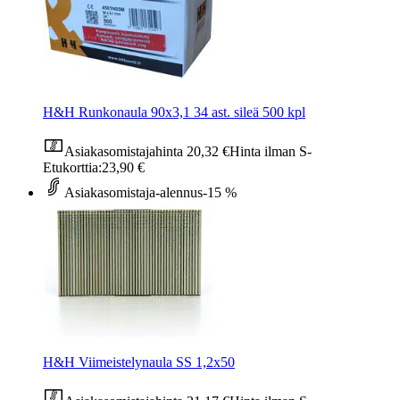
H&H Runkonaula 90x3,1 34 ast. sileä 500 kpl
Asiakasomistajahinta
20,32 €
Hinta ilman S-
Etukorttia:
23,90 €
Asiakasomistaja-alennus
-15 %
H&H Viimeistelynaula SS 1,2x50