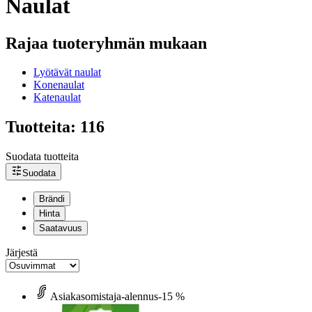
Naulat
Rajaa tuoteryhmän mukaan
Lyötävät naulat
Konenaulat
Katenaulat
Tuotteita: 116
Suodata tuotteita
Suodata
Brändi
Hinta
Saatavuus
Järjestä
Asiakasomistaja-alennus
-15 %