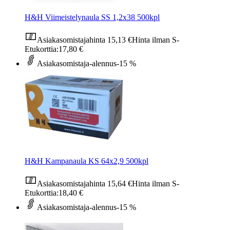
H&H Viimeistelynaula SS 1,2x38 500kpl
Asiakasomistajahinta
15,13 €
Hinta ilman S-
Etukorttia:
17,80 €
Asiakasomistaja-alennus
-15 %
H&H Kampanaula KS 64x2,9 500kpl
Asiakasomistajahinta
15,64 €
Hinta ilman S-
Etukorttia:
18,40 €
Asiakasomistaja-alennus
-15 %