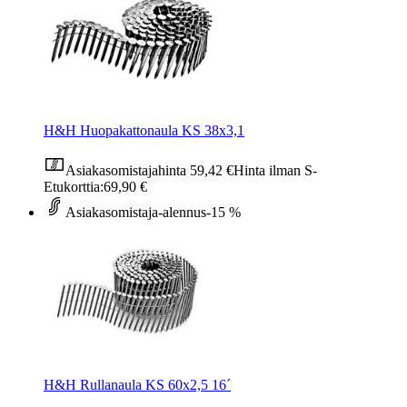
H&H Huopakattonaula KS 38x3,1
Asiakasomistajahinta
59,42 €
Hinta ilman S-
Etukorttia:
69,90 €
Asiakasomistaja-alennus
-15 %
H&H Rullanaula KS 60x2,5 16´