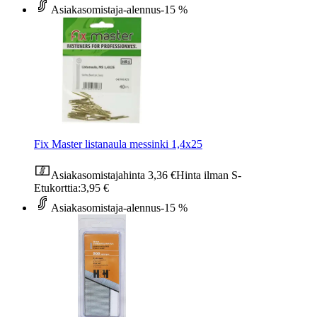
Asiakasomistaja-alennus
-15 %
Fix Master listanaula messinki 1,4x25
Asiakasomistajahinta
3,36 €
Hinta ilman S-
Etukorttia:
3,95 €
Asiakasomistaja-alennus
-15 %