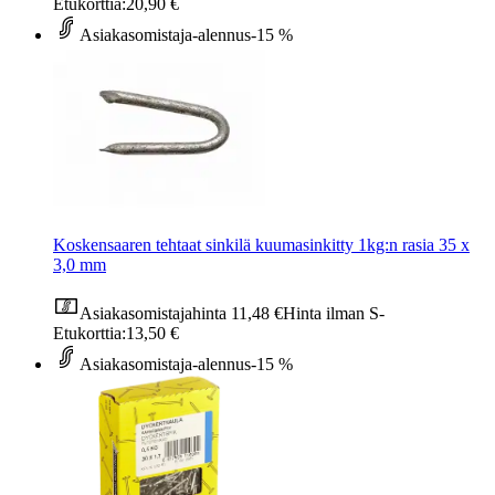
Etukorttia:
20,90 €
Asiakasomistaja-alennus
-15 %
Koskensaaren tehtaat sinkilä kuumasinkitty 1kg:n rasia 35 x
3,0 mm
Asiakasomistajahinta
11,48 €
Hinta ilman S-
Etukorttia:
13,50 €
Asiakasomistaja-alennus
-15 %