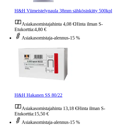
H&H Viimeistelynaula 38mm sähkösinkitty 500kpl
Asiakasomistajahinta
4,08 €
Hinta ilman S-
Etukorttia:
4,80 €
Asiakasomistaja-alennus
-15 %
H&H Hakanen SS 80/22
Asiakasomistajahinta
13,18 €
Hinta ilman S-
Etukorttia:
15,50 €
Asiakasomistaja-alennus
-15 %