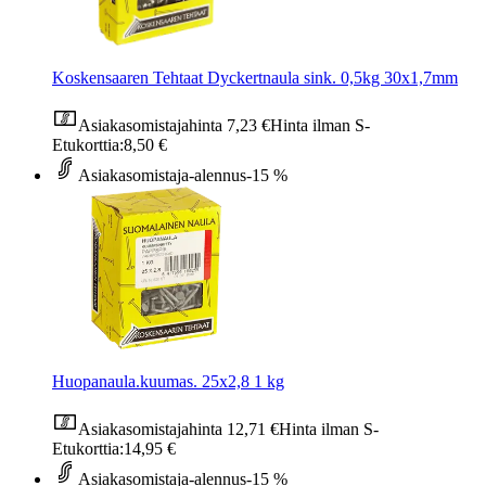
Koskensaaren Tehtaat Dyckertnaula sink. 0,5kg 30x1,7mm
Asiakasomistajahinta
7,23 €
Hinta ilman S-
Etukorttia:
8,50 €
Asiakasomistaja-alennus
-15 %
Huopanaula.kuumas. 25x2,8 1 kg
Asiakasomistajahinta
12,71 €
Hinta ilman S-
Etukorttia:
14,95 €
Asiakasomistaja-alennus
-15 %