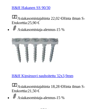
H&H Hakanen SS 90/30
Asiakasomistajahinta
22,02 €
Hinta ilman S-
Etukorttia:
25,90 €
Asiakasomistaja-alennus
-15 %
H&H Kipsiruuvi nauhoitettu 32x3,9mm
Asiakasomistajahinta
18,28 €
Hinta ilman S-
Etukorttia:
21,50 €
Asiakasomistaja-alennus
-15 %