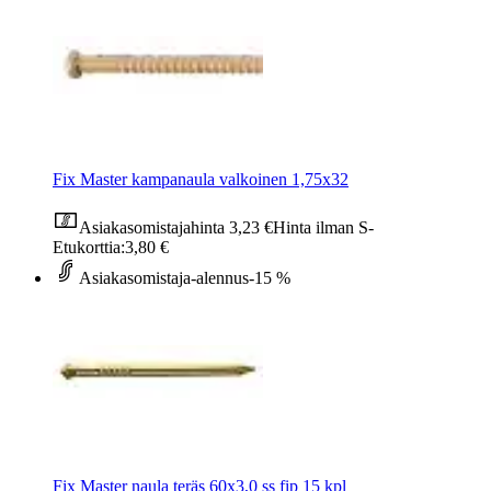
Fix Master kampanaula valkoinen 1,75x32
Asiakasomistajahinta
3,23 €
Hinta ilman S-
Etukorttia:
3,80 €
Asiakasomistaja-alennus
-15 %
Fix Master naula teräs 60x3,0 ss fip 15 kpl