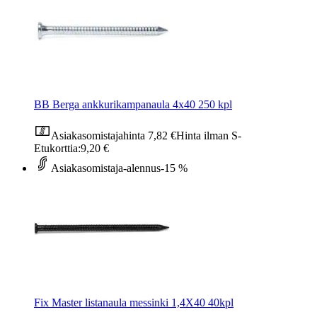
BB Berga ankkurikampanaula 4x40 250 kpl
Asiakasomistajahinta
7,82 €
Hinta ilman S-
Etukorttia:
9,20 €
Asiakasomistaja-alennus
-15 %
Fix Master listanaula messinki 1,4X40 40kpl