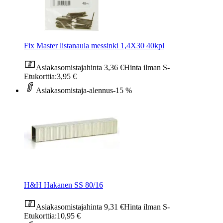
Fix Master listanaula messinki 1,4X30 40kpl
Asiakasomistajahinta
3,36 €
Hinta ilman S-
Etukorttia:
3,95 €
Asiakasomistaja-alennus
-15 %
H&H Hakanen SS 80/16
Asiakasomistajahinta
9,31 €
Hinta ilman S-
Etukorttia:
10,95 €