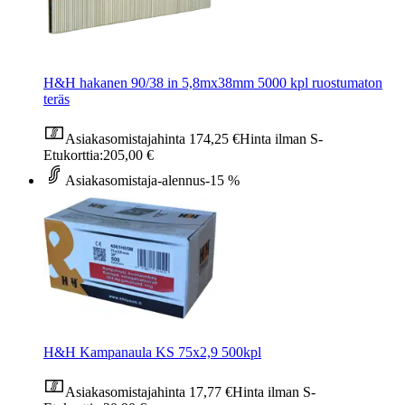
H&H hakanen 90/38 in 5,8mx38mm 5000 kpl ruostumaton
teräs
Asiakasomistajahinta
174,25 €
Hinta ilman S-
Etukorttia:
205,00 €
Asiakasomistaja-alennus
-15 %
H&H Kampanaula KS 75x2,9 500kpl
Asiakasomistajahinta
17,77 €
Hinta ilman S-