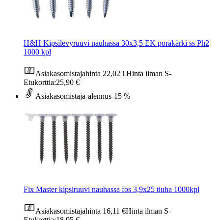
H&H Kipsilevyruuvi nauhassa 30x3,5 EK porakärki ss Ph2
1000 kpl
Asiakasomistajahinta
22,02 €
Hinta ilman S-
Etukorttia:
25,90 €
Asiakasomistaja-alennus
-15 %
Fix Master kipsiruuvi nauhassa fos 3,9x25 tiuha 1000kpl
Asiakasomistajahinta
16,11 €
Hinta ilman S-
Etukorttia:
18,95 €