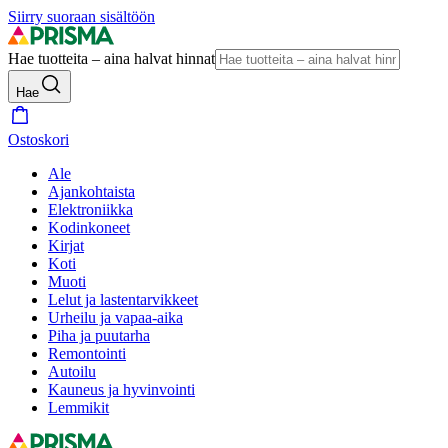
Siirry suoraan sisältöön
Hae tuotteita – aina halvat hinnat
Hae
Ostoskori
Ale
Ajankohtaista
Elektroniikka
Kodinkoneet
Kirjat
Koti
Muoti
Lelut ja lastentarvikkeet
Urheilu ja vapaa-aika
Piha ja puutarha
Remontointi
Autoilu
Kauneus ja hyvinvointi
Lemmikit