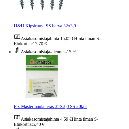
H&H Kipsiruuvi SS harva 32x3,9
Asiakasomistajahinta
15,05 €
Hinta ilman S-
Etukorttia:
17,70 €
Asiakasomistaja-alennus
-15 %
Fix Master naula teräs 35X3,0 SS 20kpl
Asiakasomistajahinta
4,59 €
Hinta ilman S-
Etukorttia:
5,40 €