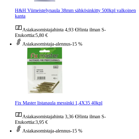
H&H Viimeistelynaula 38mm sähkösinkitty 500kpl valkoinen
kanta
Asiakasomistajahinta
4,93 €
Hinta ilman S-
Etukorttia:
5,80 €
Asiakasomistaja-alennus
-15 %
Fix Master listanaula messinki 1,4X35 40kpl
Asiakasomistajahinta
3,36 €
Hinta ilman S-
Etukorttia:
3,95 €
Asiakasomistaja-alennus
-15 %