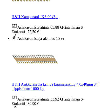
H&H Kampanaula KS 90x3,1
Asiakasomistajahinta
65,88 €
Hinta ilman S-
Etukorttia:
77,50 €
Asiakasomistaja-alennus
-15 %
H&H Ankkurinaula kampa kuumasinkitty 4,0x40mm 34´
teippisidottu 1000 kpl
Asiakasomistajahinta
33,92 €
Hinta ilman S-
Etukorttia:
39,90 €