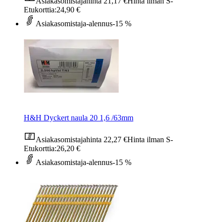
Asiakasomistajahinta
21,17 €
Hinta ilman S-
Etukorttia:
24,90 €
Asiakasomistaja-alennus
-15 %
H&H Dyckert naula 20 1,6 /63mm
Asiakasomistajahinta
22,27 €
Hinta ilman S-
Etukorttia:
26,20 €
Asiakasomistaja-alennus
-15 %