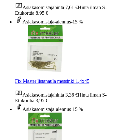
Asiakasomistajahinta
7,61 €
Hinta ilman S-
Etukorttia:
8,95 €
Asiakasomistaja-alennus
-15 %
Fix Master listanaula messinki 1,4x45
Asiakasomistajahinta
3,36 €
Hinta ilman S-
Etukorttia:
3,95 €
Asiakasomistaja-alennus
-15 %