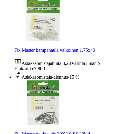
Fix Master kampanaula valkoinen 1,75x40
Asiakasomistajahinta
3,23 €
Hinta ilman S-
Etukorttia:
3,80 €
Asiakasomistaja-alennus
-15 %
Fix Master naula teräs 30X3,0 SS 20kpl