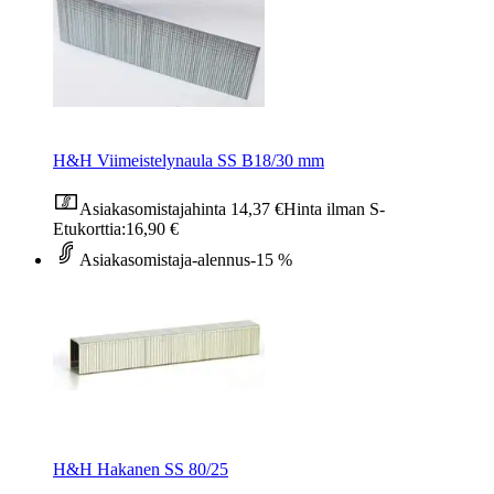
H&H Viimeistelynaula SS B18/30 mm
Asiakasomistajahinta
14,37 €
Hinta ilman S-
Etukorttia:
16,90 €
Asiakasomistaja-alennus
-15 %
H&H Hakanen SS 80/25