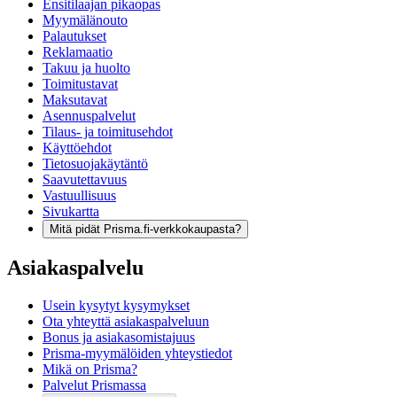
Ensitilaajan pikaopas
Myymälänouto
Palautukset
Reklamaatio
Takuu ja huolto
Toimitustavat
Maksutavat
Asennuspalvelut
Tilaus- ja toimitusehdot
Käyttöehdot
Tietosuojakäytäntö
Saavutettavuus
Vastuullisuus
Sivukartta
Mitä pidät Prisma.fi-verkkokaupasta?
Asiakaspalvelu
Usein kysytyt kysymykset
Ota yhteyttä asiakaspalveluun
Bonus ja asiakasomistajuus
Prisma-myymälöiden yhteystiedot
Mikä on Prisma?
Palvelut Prismassa