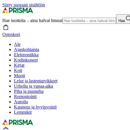
Siirry suoraan sisältöön
Hae tuotteita – aina halvat hinnat
Hae
Ostoskori
Ale
Ajankohtaista
Elektroniikka
Kodinkoneet
Kirjat
Koti
Muoti
Lelut ja lastentarvikkeet
Urheilu ja vapaa-aika
Piha ja puutarha
Remontointi
Autoilu
Kauneus ja hyvinvointi
Lemmikit