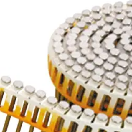
stin pakettiautomaattiin tai palvelupisteesee