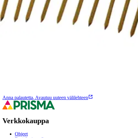
Rullanaula kuumasinkitty 0-asteinen muovisidottu tasakela
Ominaisuudet
Oletko tyytyväinen tuotetietoihin?
Ovatko tuotetiedot riittävät? Jos tuotetiedoissa on puutteita tai niitä v
Anna palautetta
,
Avautuu uuteen välilehteen
Verkkokauppa
Ohjeet