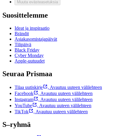
Muuta evästeasetuksia
Suosittelemme
Ideat ja inspiraatio
Brändit
Asiakasomistajapäivät
Tilipäivä
Black Friday
Cyber Monday
Apple-uutuudet
Seuraa Prismaa
Tilaa uutiskirje
,
Avautuu uuteen välilehteen
Facebook
,
Avautuu uuteen välilehteen
Instagram
,
Avautuu uuteen välilehteen
YouTube
,
Avautuu uuteen välilehteen
TikTok
,
Avautuu uuteen välilehteen
S–ryhmä