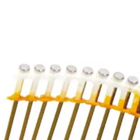
Verkkokaupan hinta
Valitse toimitustapa
Nouto myymälästä
Toimitus
Ilmainen
Ei saatavilla
Siirry valitsemaan myymälä
Ilmainen toimitus yli 100 €:n tilauksille Po
Etu ei koske Suuri‑lisäpalvelulla toimitettavia tuotteita.
Tarkista myymäläsaatavuus
Tuotekuvaus