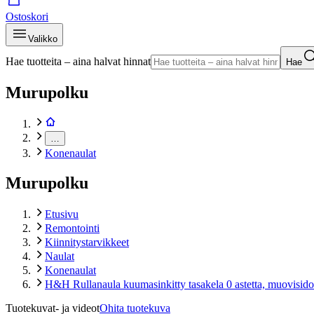
Ostoskori
Valikko
Hae tuotteita – aina halvat hinnat
Hae
Murupolku
…
Konenaulat
Murupolku
Etusivu
Remontointi
Kiinnitystarvikkeet
Naulat
Konenaulat
H&H Rullanaula kuumasinkitty tasakela 0 astetta, muovisid
Tuotekuvat- ja videot
Ohita tuotekuva