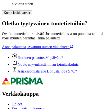
4 vuotta sitten
Katso kaikki arviot
Oletko tyytyväinen tuotetietoihin?
Ovatko tuotetiedot riittävät? Jos tuotetiedoissa on puutteita tai niitä
voisi muuten parantaa, anna palautetta.
Anna palautetta
,
Avautuu uuteen välilehteen
Ilmainen palautus 30 päivää.*
Nouto myymälästä ilman toimituskuluja.
Asiakasomistajalle Bonusta jopa 5 %.*
Verkkokauppa
Ohjeet
Ensitilaajan pikaopas