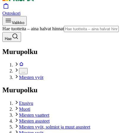
Ostoskori
Valikko
Hae tuotteita – aina halvat hinnat
Hae
Murupolku
…
Miesten vyöt
Murupolku
Etusivu
Muoti
Miesten vaatteet
Miesten asusteet
Miesten vyöt, solmiot ja muut asusteet
Miesten vyöt