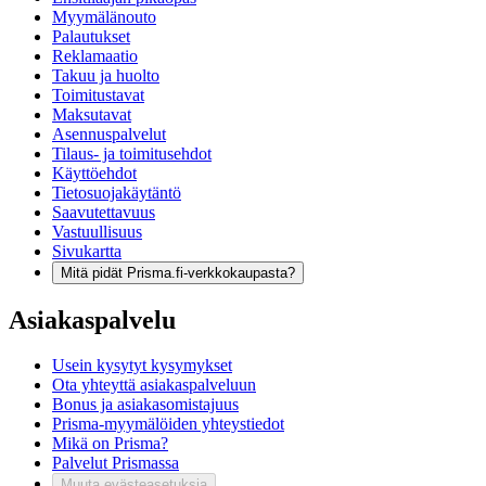
Myymälänouto
Palautukset
Reklamaatio
Takuu ja huolto
Toimitustavat
Maksutavat
Asennuspalvelut
Tilaus- ja toimitusehdot
Käyttöehdot
Tietosuojakäytäntö
Saavutettavuus
Vastuullisuus
Sivukartta
Mitä pidät Prisma.fi-verkkokaupasta?
Asiakaspalvelu
Usein kysytyt kysymykset
Ota yhteyttä asiakaspalveluun
Bonus ja asiakasomistajuus
Prisma-myymälöiden yhteystiedot
Mikä on Prisma?
Palvelut Prismassa
Muuta evästeasetuksia