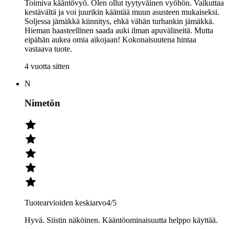
Toimiva kääntövyö. Olen ollut tyytyväinen vyöhön. Vaikuttaa
kestävältä ja voi juurikin kääntää muun asusteen mukaiseksi.
Soljessa jämäkkä kiinnitys, ehkä vähän turhankin jämäkkä.
Hieman haasteellinen saada auki ilman apuvälineitä. Mutta
eipähän aukea omia aikojaan! Kokonaisuutena hintaa
vastaava tuote.
4 vuotta sitten
N
Nimetön
Tuotearvioiden keskiarvo
4
/5
Hyvä. Siistin näköinen. Kääntöominaisuutta helppo käyttää.