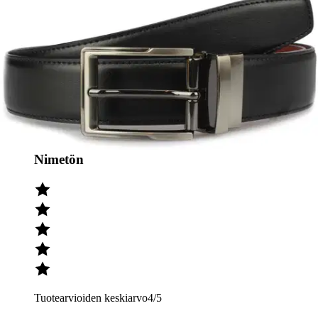
Tuotearvioiden keskiarvo
4,4
/5
(14)
arviota
Julkaisemme tuotearvioita vain varmistetuista ostoksista. Niitä voivat
kirjoittaa asiakkaat, jotka ovat käyttäneet S-Etukorttia myymälässä
tai verkkokaupassa.
N
Nimetön
Tuotearvioiden keskiarvo
4
/5