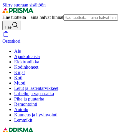
Siirry suoraan sisältöön
Hae tuotteita – aina halvat hinnat
Hae
Ostoskori
Ale
Ajankohtaista
Elektroniikka
Kodinkoneet
Kirjat
Koti
Muoti
Lelut ja lastentarvikkeet
Urheilu ja vapaa-aika
Piha ja puutarha
Remontointi
Autoilu
Kauneus ja hyvinvointi
Lemmikit