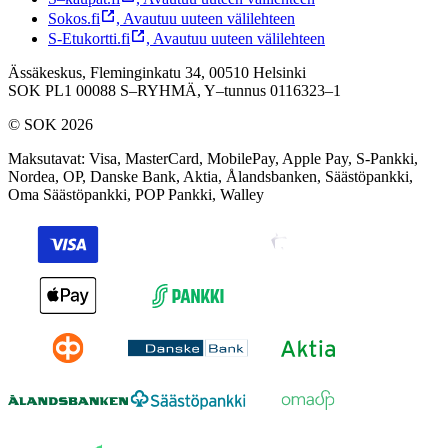
Sokos.fi
,
Avautuu uuteen välilehteen
S-Etukortti.fi
,
Avautuu uuteen välilehteen
Ässäkeskus, Fleminginkatu 34, 00510 Helsinki
SOK PL1 00088 S–RYHMÄ,
Y–tunnus 0116323–1
© SOK 2026
Maksutavat
:
Visa, MasterCard, MobilePay, Apple Pay, S-Pankki,
Nordea, OP, Danske Bank, Aktia, Ålandsbanken, Säästöpankki,
Oma Säästöpankki, POP Pankki, Walley