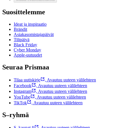
Suosittelemme
Ideat ja inspiraatio
Brändit
Asiakasomistajapäivät
Tilipäivä
Black Friday
Cyber Monday
Apple-uutuudet
Seuraa Prismaa
Tilaa uutiskirje
,
Avautuu uuteen välilehteen
Facebook
,
Avautuu uuteen välilehteen
Instagram
,
Avautuu uuteen välilehteen
YouTube
,
Avautuu uuteen välilehteen
TikTok
,
Avautuu uuteen välilehteen
S–ryhmä
S–kaupat.fi
,
Avautuu uuteen välilehteen