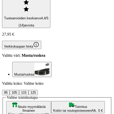
Tuotearvioiden keskiarvo
4,4
/5
(14)
arviota
27,95 €
Verkkokaupan hinta
Valittu väri:
Musta/ruskea
Musta/ruskea
Valittu koko:
Valitse koko
95
105
115
125
Valitse toimitustapa
Nouto myymälästä
Toimitus
Ilmainen
Kotiin tai noutopisteeseen
Alk. 0 €