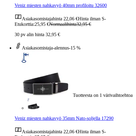
Veniz miesten nahkavyö 40mm profiloitu 32600
Asiakasomistajahinta
22,06 €
Hinta ilman S-
Etukorttia:
25,95 €
Normaalihinta
32,95 €
30 pv alin hinta 32,95 €
Asiakasomistaja-alennus
-15 %
Tuotteesta on 1 värivaihtoehtoa
Veniz miesten nahkavyö 35mm Nato-soljella 17290
Asiakasomistajahinta
22,06 €
Hinta ilman S-