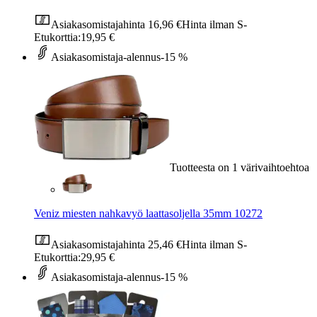
Asiakasomistajahinta
16,96 €
Hinta ilman S-
Etukorttia:
19,95 €
Asiakasomistaja-alennus
-15 %
Tuotteesta on 1 värivaihtoehtoa
Veniz miesten nahkavyö laattasoljella 35mm 10272
Asiakasomistajahinta
25,46 €
Hinta ilman S-
Etukorttia:
29,95 €
Asiakasomistaja-alennus
-15 %