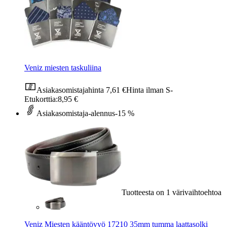
Veniz miesten taskuliina
Asiakasomistajahinta
7,61 €
Hinta ilman S-
Etukorttia:
8,95 €
Asiakasomistaja-alennus
-15 %
Tuotteesta on 1 värivaihtoehtoa
Veniz Miesten kääntövyö 17210 35mm tumma laattasolki