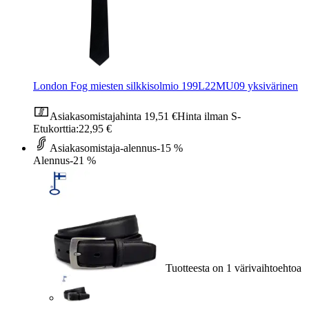
London Fog miesten silkkisolmio 199L22MU09 yksivärinen
Asiakasomistajahinta
19,51 €
Hinta ilman S-
Etukorttia:
22,95 €
Asiakasomistaja-alennus
-15 %
Alennus
-21 %
Tuotteesta on 1 värivaihtoehtoa