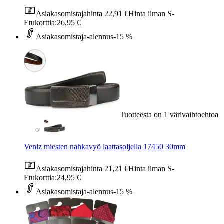
Asiakasomistajahinta
22,91 €
Hinta ilman S-
Etukorttia:
26,95 €
Asiakasomistaja-alennus
-15 %
Tuotteesta on 1 värivaihtoehtoa
Veniz miesten nahkavyö laattasoljella 17450 30mm
Asiakasomistajahinta
21,21 €
Hinta ilman S-
Etukorttia:
24,95 €
Asiakasomistaja-alennus
-15 %