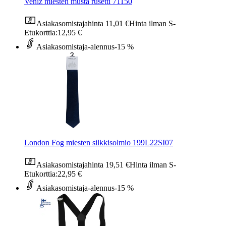
Veniz miesten musta rusetti 71150
Asiakasomistajahinta
11,01 €
Hinta ilman S-
Etukorttia:
12,95 €
Asiakasomistaja-alennus
-15 %
London Fog miesten silkkisolmio 199L22SI07
Asiakasomistajahinta
19,51 €
Hinta ilman S-
Etukorttia:
22,95 €
Asiakasomistaja-alennus
-15 %