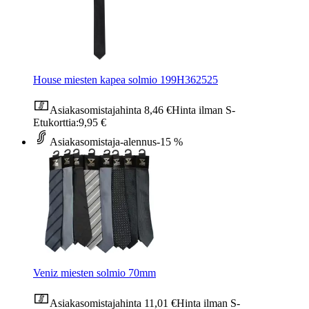
House miesten kapea solmio 199H362525
Asiakasomistajahinta
8,46 €
Hinta ilman S-
Etukorttia:
9,95 €
Asiakasomistaja-alennus
-15 %
Veniz miesten solmio 70mm
Asiakasomistajahinta
11,01 €
Hinta ilman S-