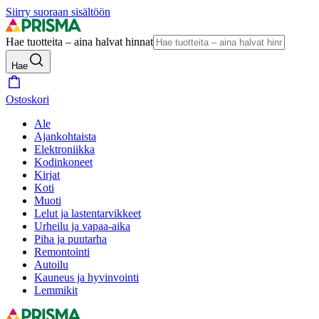
Siirry suoraan sisältöön
Hae tuotteita – aina halvat hinnat
Hae
Ostoskori
Ale
Ajankohtaista
Elektroniikka
Kodinkoneet
Kirjat
Koti
Muoti
Lelut ja lastentarvikkeet
Urheilu ja vapaa-aika
Piha ja puutarha
Remontointi
Autoilu
Kauneus ja hyvinvointi
Lemmikit