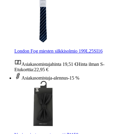
London Fog miesten silkkisolmio 199L25SI16
Asiakasomistajahinta
19,51 €
Hinta ilman S-
Etukorttia:
22,95 €
Asiakasomistaja-alennus
-15 %