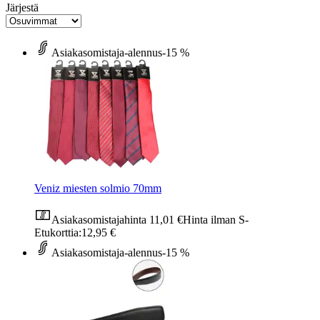
Järjestä
Asiakasomistaja-alennus
-15 %
Veniz miesten solmio 70mm
Asiakasomistajahinta
11,01 €
Hinta ilman S-
Etukorttia:
12,95 €
Asiakasomistaja-alennus
-15 %