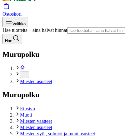
Ostoskori
Valikko
Hae tuotteita – aina halvat hinnat
Hae
Murupolku
…
Miesten asusteet
Murupolku
Etusivu
Muoti
Miesten vaatteet
Miesten asusteet
Miesten vyöt, solmiot ja muut asusteet