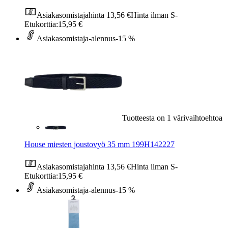
Asiakasomistajahinta
13,56 €
Hinta ilman S-
Etukorttia:
15,95 €
Asiakasomistaja-alennus
-15 %
Tuotteesta on 1 värivaihtoehtoa
House miesten joustovyö 35 mm 199H142227
Asiakasomistajahinta
13,56 €
Hinta ilman S-
Etukorttia:
15,95 €
Asiakasomistaja-alennus
-15 %