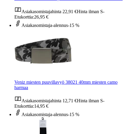
Asiakasomistajahinta
22,91 €
Hinta ilman S-
Etukorttia:
26,95 €
Asiakasomistaja-alennus
-15 %
Veniz miesten puuvillavyö 38021 40mm miesten camo
harmaa
Asiakasomistajahinta
12,71 €
Hinta ilman S-
Etukorttia:
14,95 €
Asiakasomistaja-alennus
-15 %