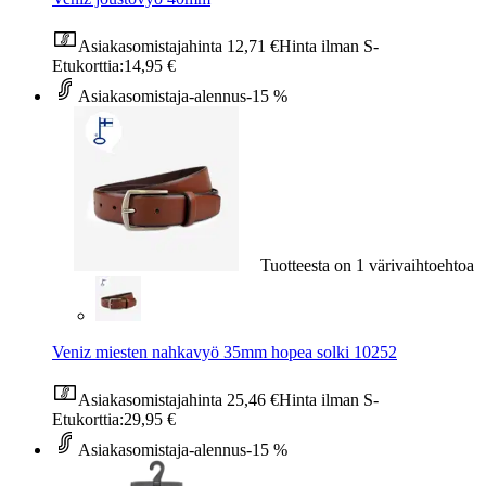
Asiakasomistajahinta
12,71 €
Hinta ilman S-
Etukorttia:
14,95 €
Asiakasomistaja-alennus
-15 %
Tuotteesta on 1 värivaihtoehtoa
Veniz miesten nahkavyö 35mm hopea solki 10252
Asiakasomistajahinta
25,46 €
Hinta ilman S-
Etukorttia:
29,95 €
Asiakasomistaja-alennus
-15 %