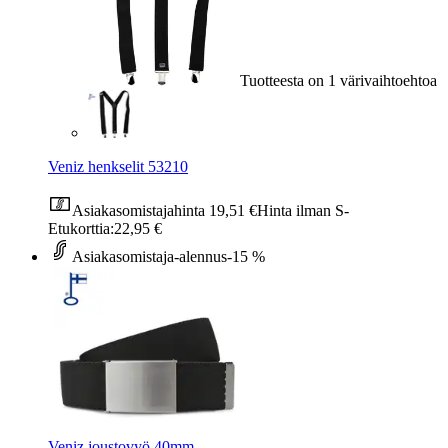
Tuotteesta on 1 värivaihtoehtoa
Veniz henkselit 53210
Asiakasomistajahinta
19,51 €
Hinta ilman S-
Etukorttia:
22,95 €
Asiakasomistaja-alennus
-15 %
Veniz joustovyö 40mm