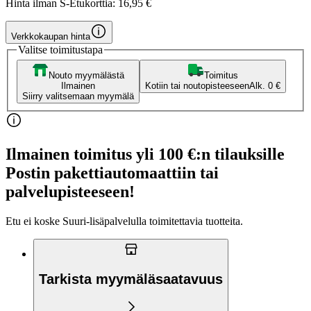
Hinta ilman S-Etukorttia:
16,95 €
Verkkokaupan hinta
Valitse toimitustapa
Nouto myymälästä
Toimitus
Ilmainen
Kotiin tai noutopisteeseen
Alk. 0 €
Siirry valitsemaan myymälä
Ilmainen toimitus yli 100 €:n tilauksille
Postin pakettiautomaattiin tai
palvelupisteeseen!
Etu ei koske Suuri‑lisäpalvelulla toimitettavia tuotteita.
Tarkista myymäläsaatavuus