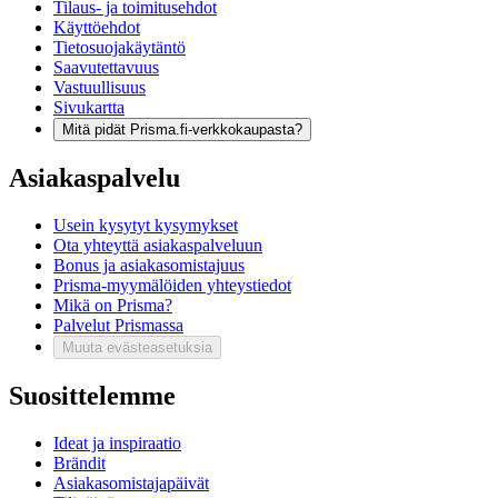
Tilaus- ja toimitusehdot
Käyttöehdot
Tietosuojakäytäntö
Saavutettavuus
Vastuullisuus
Sivukartta
Mitä pidät Prisma.fi-verkkokaupasta?
Asiakaspalvelu
Usein kysytyt kysymykset
Ota yhteyttä asiakaspalveluun
Bonus ja asiakasomistajuus
Prisma-myymälöiden yhteystiedot
Mikä on Prisma?
Palvelut Prismassa
Muuta evästeasetuksia
Suosittelemme
Ideat ja inspiraatio
Brändit
Asiakasomistajapäivät