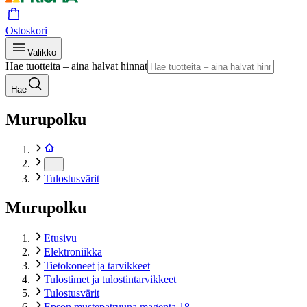
Ostoskori
Valikko
Hae tuotteita – aina halvat hinnat
Hae
Murupolku
…
Tulostusvärit
Murupolku
Etusivu
Elektroniikka
Tietokoneet ja tarvikkeet
Tulostimet ja tulostintarvikkeet
Tulostusvärit
Epson mustepatruuna magenta 18