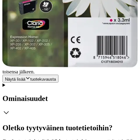
Vähennä tulostuskustannuksiasi XL-musteilla
Epsonin uusimmassa mustevalikoimassa on vakiokokoisia ja erittäin
suuria (XL) mustepatruunoita. XL-musteet ovat ihanteellisia suurten
määrien tulostukseen, ja niillä voit vähentää tulostuskustannuksia
jopa 25 % 2 .
Epsonin musteet on optimoitu Epsonin tulostimia
varten
Epsonin musteet ja paperit on suunniteltu varta vasten Epsonin
tulostimia varten, ja ne takaavat parhaan mahdollisen tuloksen kerta
toisensa jälkeen.
Näytä lisää
tuotekuvausta
Ominaisuudet
Oletko tyytyväinen tuotetietoihin?