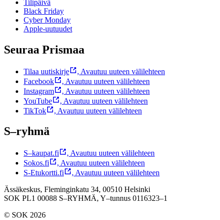
Tilipäivä
Black Friday
Cyber Monday
Apple-uutuudet
Seuraa Prismaa
Tilaa uutiskirje
,
Avautuu uuteen välilehteen
Facebook
,
Avautuu uuteen välilehteen
Instagram
,
Avautuu uuteen välilehteen
YouTube
,
Avautuu uuteen välilehteen
TikTok
,
Avautuu uuteen välilehteen
S–ryhmä
S–kaupat.fi
,
Avautuu uuteen välilehteen
Sokos.fi
,
Avautuu uuteen välilehteen
S-Etukortti.fi
,
Avautuu uuteen välilehteen
Ässäkeskus, Fleminginkatu 34, 00510 Helsinki
SOK PL1 00088 S–RYHMÄ,
Y–tunnus 0116323–1
© SOK 2026