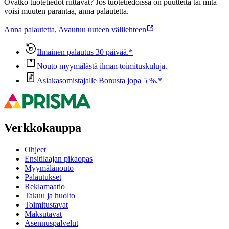
Ovatko tuotetiedot riittävät? Jos tuotetiedoissa on puutteita tai niitä
voisi muuten parantaa, anna palautetta.
Anna palautetta
,
Avautuu uuteen välilehteen
Ilmainen palautus 30 päivää.*
Nouto myymälästä ilman toimituskuluja.
Asiakasomistajalle Bonusta jopa 5 %.*
Verkkokauppa
Ohjeet
Ensitilaajan pikaopas
Myymälänouto
Palautukset
Reklamaatio
Takuu ja huolto
Toimitustavat
Maksutavat
Asennuspalvelut