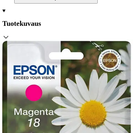
Tuotekuvaus
Epson Claria Home -muste on monipuolinen neljän värin
mustepatruunasarja, joka tuottaa selkeän ja terävän tekstin sekä
kiiltävät, valokuvaamotasoiset kuvat. Se on ihanteellinen ratkaisu
edulliseen ja luotettavaan tulostukseen laadusta tinkimättä.
Säästä jopa 30 % mustetta
1.
Epsonin erillisillä mustepatruunoilla
Epsonin erillisiä musteita käytettäessä vaihdat vain loppuun
kuluneen värin, jolloin säästät jopa 30 % mustetta 1 kilpailijoiden
kolmivärisiin patruunoihin nähden.