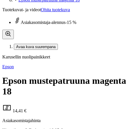
Tuotekuvat- ja videot
Ohita tuotekuva
Asiakasomistaja-alennus
-15 %
Avaa kuva suurempana
Karusellin nuolipainikkeet
Epson
Epson mustepatruuna magenta
18
14,41 €
Asiakasomistajahinta