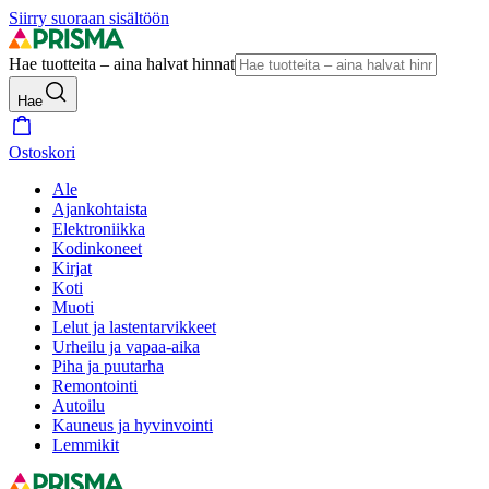
Siirry suoraan sisältöön
Hae tuotteita – aina halvat hinnat
Hae
Ostoskori
Ale
Ajankohtaista
Elektroniikka
Kodinkoneet
Kirjat
Koti
Muoti
Lelut ja lastentarvikkeet
Urheilu ja vapaa-aika
Piha ja puutarha
Remontointi
Autoilu
Kauneus ja hyvinvointi
Lemmikit