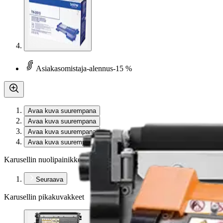
Asiakasomistaja-alennus
-15 %
Avaa kuva suurempana
Avaa kuva suurempana
Avaa kuva suurempana
Avaa kuva suurempana
Karusellin nuolipainikkeet
Seuraava
Karusellin pikakuvakkeet