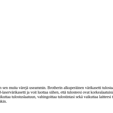
 sen muita värejä useammin. Brotherin alkuperäinen värikasetti tulostaa 
aservärikasetti ja voit luottaa siihen, että tulosteesi ovat korkealaatuis
ikuttaa tulostuslaatuun, vahingoittaa tulostintasi sekä vaikuttaa laitte
äkin.