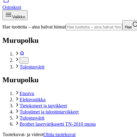
Ostoskori
Valikko
Hae tuotteita – aina halvat hinnat
Hae
Murupolku
…
Tulostusvärit
Murupolku
Etusivu
Elektroniikka
Tietokoneet ja tarvikkeet
Tulostimet ja tulostintarvikkeet
Tulostusvärit
Brother laservärikasetti TN-2010 musta
Tuotekuvat- ja videot
Ohita tuotekuvat