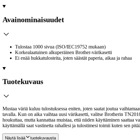
Avainominaisuudet
Tulostaa 1000 sivua (ISO/IEC19752 mukaan)
Korkealaatuinen alkuperäinen Brother-värikasetti
Ei enää hukkatulosteita, joten säästät paperia, aikaa ja rahaa
Tuotekuvaus
Mustaa väriä kuluu tulostuksessa eniten, joten saatat joutua vaihtamaan
tavalla. Kun on aika vaihtaa uusi värikasetti, valitse Brotherin TN2010-l
houkuttaa, mutta kannattaa muistaa, että niiden käyttäminen saattaa va
käyttämällä saat vastinetta rahallesi ja tulostimesi toimii kuten sen pitä
Näytä lisää
tuotekuvausta