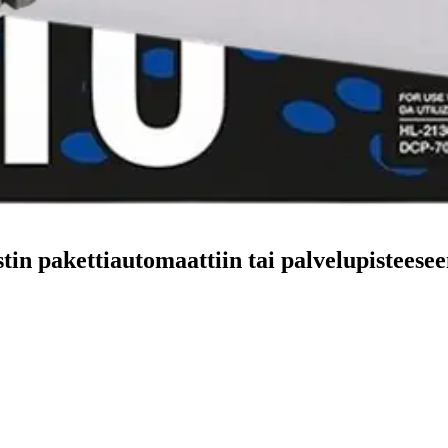
stin pakettiautomaattiin tai palvelupisteesee