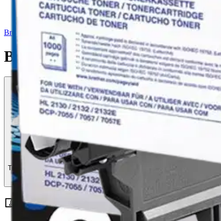
Brother
Brother laservärikasetti TN-20
Tuotearvioiden keskiarvo
4,1
/5
(7)
arviota
50,96 €