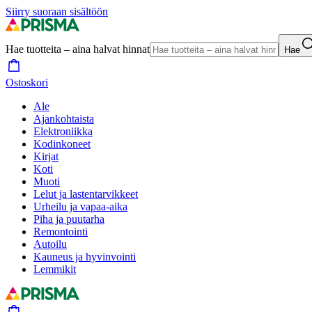
Siirry suoraan sisältöön
Hae tuotteita – aina halvat hinnat
Hae
Ostoskori
Ale
Ajankohtaista
Elektroniikka
Kodinkoneet
Kirjat
Koti
Muoti
Lelut ja lastentarvikkeet
Urheilu ja vapaa-aika
Piha ja puutarha
Remontointi
Autoilu
Kauneus ja hyvinvointi
Lemmikit