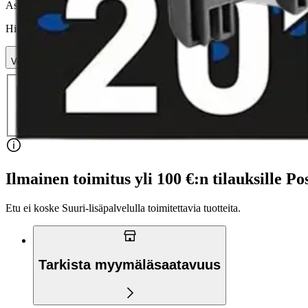
Asiakasomistajahinta
Hinta ilman S-Etukorttia:
59,95 €
Verkkokaupan hinta
Valitse toimitustapa
Nouto myymälästä
Toimitus
Ilmainen
Kotiin tai noutopisteeseen
Alk. 0 €
Siirry valitsemaan myymälä
Ilmainen toimitus yli 100 €:n tilauksille Po
Etu ei koske Suuri‑lisäpalvelulla toimitettavia tuotteita.
Tarkista myymäläsaatavuus