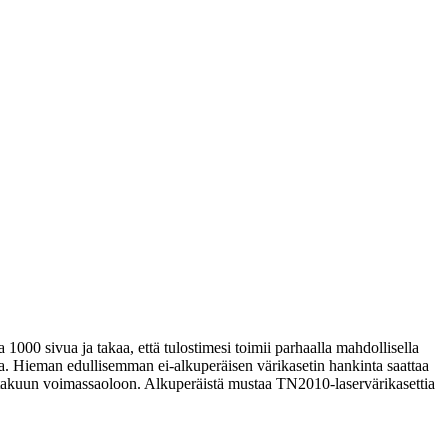
1000 sivua ja takaa, että tulostimesi toimii parhaalla mahdollisella
ia.
Hieman edullisemman ei-alkuperäisen värikasetin hankinta saattaa
esi takuun voimassaoloon. Alkuperäistä mustaa TN2010-laservärikasettia