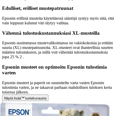
Edulliset, erilliset mustepatruunat
Epsonin erillisiä musteita käytettäessä säästöjä syntyy myös siitä, että
vain loppuun kulunut väri täytyy vaihtaa.
Vähennä tulostuskustannuksiasi XL-musteilla
Epsonin uusimmassa mustevalikoimassa on vakiokokoisia ja erittäin
suuria (XL) mustepatruunoita. XL-musteet ovat ihanteellisia suurten
määrien tulostukseen, ja niillä voit vähentää tulostuskustannuksia
jopa 25 % 2 .
Epsonin musteet on optimoitu Epsonin tulostimia
varten
Epsonin musteet ja paperit on suunniteltu varta vasten Epsonin
tulostimia varten, ja ne takaavat parhaan mahdollisen tuloksen kerta
toisensa jälkeen.
Näytä lisää
tuotekuvausta
Ominaisuudet