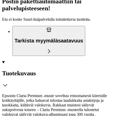
Postin pakettiautomaattiin tai
palvelupisteeseen!
Etu ei koske Suuri‑lisäpalvelulla toimitettavia tuotteita.
Tarkista myymäläsaatavuus
Tuotekuvaus
Epsonin Claria Premium -muste soveltuu erinomaisesti kiireisille
kotikäyttäjille, jotka haluavat tulostaa laadukkaita asiakirjoja ja
tasokkaita, kiiltäviä valokuvia. Rakkaat muistosi säilyvät
sukupolvesta toiseen – Claria Premium -musteella tulostetut
valokuvat säilyvät valokuva-albumissasi jopa 300 vuotta .