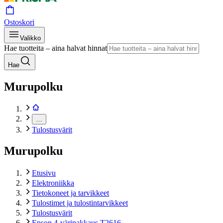
Ostoskori
Valikko
Hae tuotteita – aina halvat hinnat
Hae
Murupolku
…
Tulostusvärit
Murupolku
Etusivu
Elektroniikka
Tietokoneet ja tarvikkeet
Tulostimet ja tulostintarvikkeet
Tulostusvärit
Epson 4-väripakkaus T2616