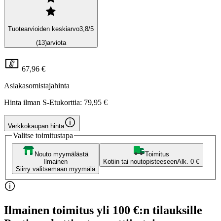
Tuotearvioiden keskiarvo
3,8
/5
(13)
arviota
67,96 €
Asiakasomistajahinta
Hinta ilman S-Etukorttia:
79,95 €
Verkkokaupan hinta
Valitse toimitustapa
Nouto myymälästä
Toimitus
Ilmainen
Kotiin tai noutopisteeseen
Alk. 0 €
Siirry valitsemaan myymälä
Ilmainen toimitus yli 100 €:n tilauksille