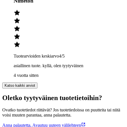
Nimetön
Tuotearvioiden keskiarvo
4
/5
asiallinen tuote. kyllä, olen tyytyväinen
4 vuotta sitten
Katso kaikki arviot
Oletko tyytyväinen tuotetietoihin?
Ovatko tuotetiedot riittävät? Jos tuotetiedoissa on puutteita tai niitä
voisi muuten parantaa, anna palautetta.
Anna palautetta
,
Avautuu uuteen välilehteen