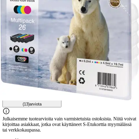
Arviot
Tuotearvioiden keskiarvo
3,8
/5
(13)
arviota
Julkaisemme tuotearvioita vain varmistetuista ostoksista. Niitä voivat
kirjoittaa asiakkaat, jotka ovat käyttäneet S-Etukorttia myymälässä
tai verkkokaupassa.