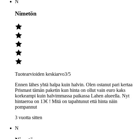
N
Nimetön
Tuotearvioiden keskiarvo
3
/5
Ennen lähes yhtä halpa kuin halvin. Olen ostanut pari kertaa
Prismast tämän paketin kun hinta on ollut vain euro kaks
korkeampi kuin halvimmassa paikassa Lahen alueella. Nyt
hintaeroa on 13€ ! Mitä on tapahtunut että hinta näin
pompannut
3 vuotta sitten
N