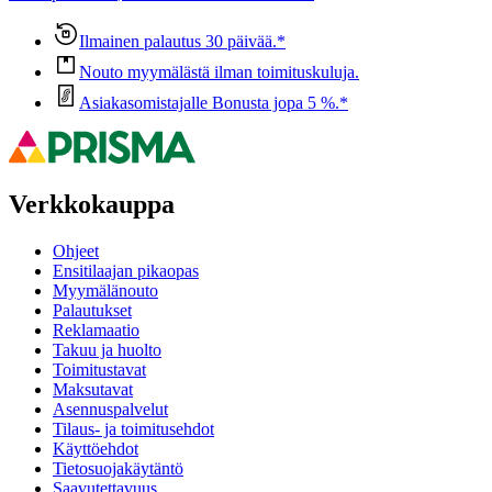
Ilmainen palautus 30 päivää.*
Nouto myymälästä ilman toimituskuluja.
Asiakasomistajalle Bonusta jopa 5 %.*
Verkkokauppa
Ohjeet
Ensitilaajan pikaopas
Myymälänouto
Palautukset
Reklamaatio
Takuu ja huolto
Toimitustavat
Maksutavat
Asennuspalvelut
Tilaus- ja toimitusehdot
Käyttöehdot
Tietosuojakäytäntö
Saavutettavuus