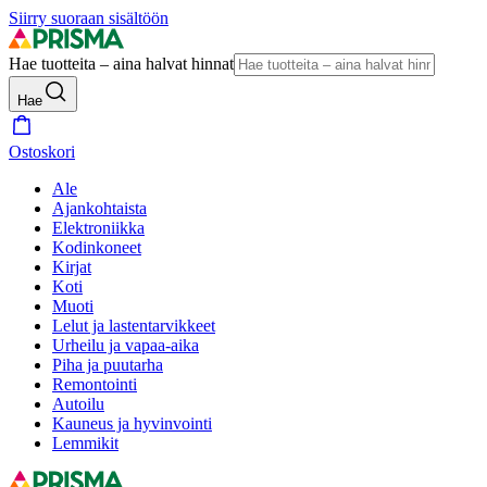
Siirry suoraan sisältöön
Hae tuotteita – aina halvat hinnat
Hae
Ostoskori
Ale
Ajankohtaista
Elektroniikka
Kodinkoneet
Kirjat
Koti
Muoti
Lelut ja lastentarvikkeet
Urheilu ja vapaa-aika
Piha ja puutarha
Remontointi
Autoilu
Kauneus ja hyvinvointi
Lemmikit