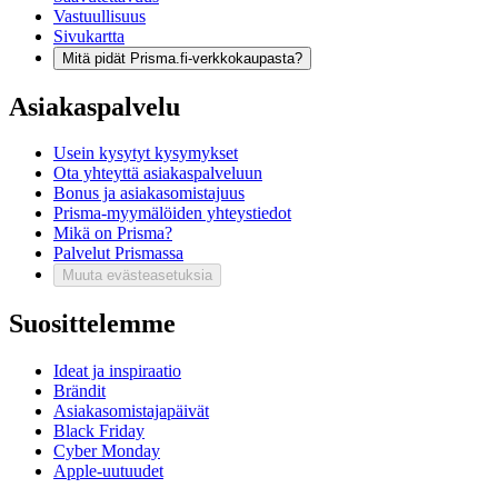
Vastuullisuus
Sivukartta
Mitä pidät Prisma.fi-verkkokaupasta?
Asiakaspalvelu
Usein kysytyt kysymykset
Ota yhteyttä asiakaspalveluun
Bonus ja asiakasomistajuus
Prisma-myymälöiden yhteystiedot
Mikä on Prisma?
Palvelut Prismassa
Muuta evästeasetuksia
Suosittelemme
Ideat ja inspiraatio
Brändit
Asiakasomistajapäivät
Black Friday
Cyber Monday
Apple-uutuudet