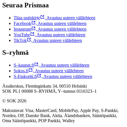
Seuraa Prismaa
Tilaa uutiskirje
,
Avautuu uuteen välilehteen
Facebook
,
Avautuu uuteen välilehteen
Instagram
,
Avautuu uuteen välilehteen
YouTube
,
Avautuu uuteen välilehteen
TikTok
,
Avautuu uuteen välilehteen
S–ryhmä
S–kaupat.fi
,
Avautuu uuteen välilehteen
Sokos.fi
,
Avautuu uuteen välilehteen
S-Etukortti.fi
,
Avautuu uuteen välilehteen
Ässäkeskus, Fleminginkatu 34, 00510 Helsinki
SOK PL1 00088 S–RYHMÄ,
Y–tunnus 0116323–1
© SOK 2026
Maksutavat
:
Visa, MasterCard, MobilePay, Apple Pay, S-Pankki,
Nordea, OP, Danske Bank, Aktia, Ålandsbanken, Säästöpankki,
Oma Säästöpankki, POP Pankki, Walley