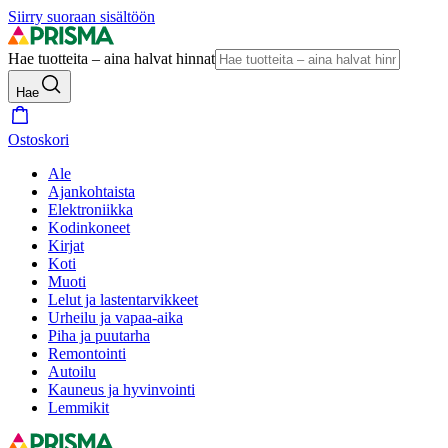
Siirry suoraan sisältöön
Hae tuotteita – aina halvat hinnat
Hae
Ostoskori
Ale
Ajankohtaista
Elektroniikka
Kodinkoneet
Kirjat
Koti
Muoti
Lelut ja lastentarvikkeet
Urheilu ja vapaa-aika
Piha ja puutarha
Remontointi
Autoilu
Kauneus ja hyvinvointi
Lemmikit