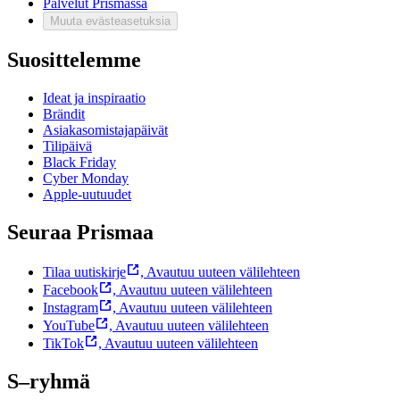
Palvelut Prismassa
Muuta evästeasetuksia
Suosittelemme
Ideat ja inspiraatio
Brändit
Asiakasomistajapäivät
Tilipäivä
Black Friday
Cyber Monday
Apple-uutuudet
Seuraa Prismaa
Tilaa uutiskirje
,
Avautuu uuteen välilehteen
Facebook
,
Avautuu uuteen välilehteen
Instagram
,
Avautuu uuteen välilehteen
YouTube
,
Avautuu uuteen välilehteen
TikTok
,
Avautuu uuteen välilehteen
S–ryhmä