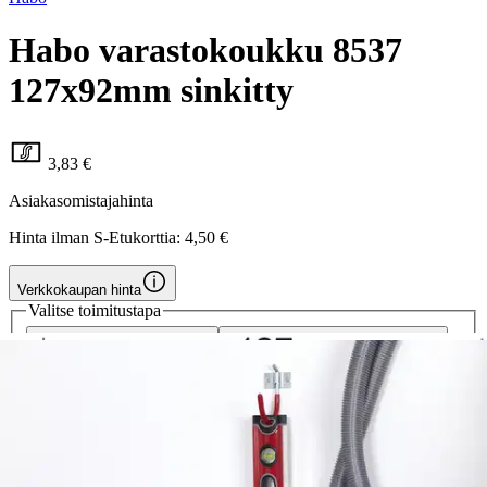
Habo varastokoukku 8537
127x92mm sinkitty
3,83 €
Asiakasomistajahinta
Hinta ilman S-Etukorttia:
4,50 €
Verkkokaupan hinta
Valitse toimitustapa
Nouto myymälästä
Toimitus
Ilmainen
Kotiin tai noutopisteeseen
Alk. 0 €
Siirry valitsemaan myymälä
Ilmainen toimitus yli 100 €:n tilauksille