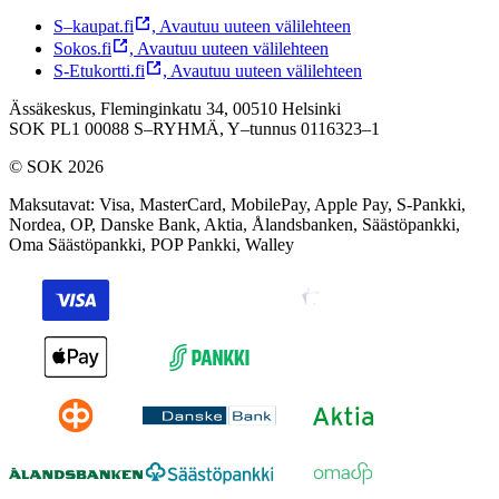
S–kaupat.fi
,
Avautuu uuteen välilehteen
Sokos.fi
,
Avautuu uuteen välilehteen
S-Etukortti.fi
,
Avautuu uuteen välilehteen
Ässäkeskus, Fleminginkatu 34, 00510 Helsinki
SOK PL1 00088 S–RYHMÄ,
Y–tunnus 0116323–1
© SOK 2026
Maksutavat
:
Visa, MasterCard, MobilePay, Apple Pay, S-Pankki,
Nordea, OP, Danske Bank, Aktia, Ålandsbanken, Säästöpankki,
Oma Säästöpankki, POP Pankki, Walley