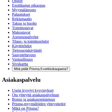
Ohjeet
Ensitilaajan pikaopas
Myymälänouto
Palautukset
Reklamaatio
Takuu ja huolto
Toimitustavat
Maksutavat
Asennuspalvelut
Tilaus- ja toimitusehdot
Käyttöehdot
Tietosuojakäytäntö
Saavutettavuus
Vastuullisuus
Sivukartta
Mitä pidät Prisma.fi-verkkokaupasta?
Asiakaspalvelu
Usein kysytyt kysymykset
Ota yhteyttä asiakaspalveluun
Bonus ja asiakasomistajuus
Prisma-myymälöiden yhteystiedot
Mikä on Prisma?