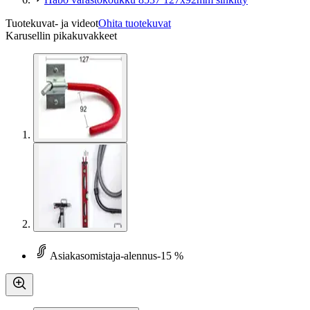
Tuotekuvat- ja videot
Ohita tuotekuvat
Karusellin pikakuvakkeet
Asiakasomistaja-alennus
-15 %