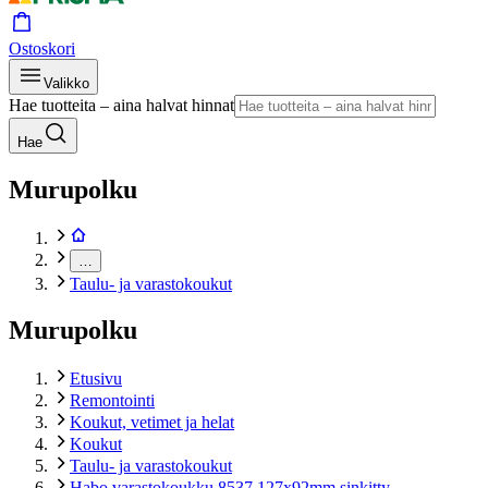
Ostoskori
Valikko
Hae tuotteita – aina halvat hinnat
Hae
Murupolku
…
Taulu- ja varastokoukut
Murupolku
Etusivu
Remontointi
Koukut, vetimet ja helat
Koukut
Taulu- ja varastokoukut
Habo varastokoukku 8537 127x92mm sinkitty