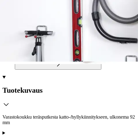
Postin pakettiautomaattiin tai
palvelupisteeseen!
Etu ei koske Suuri‑lisäpalvelulla toimitettavia tuotteita.
Tarkista myymäläsaatavuus
Tuotekuvaus
Varastokoukku teräsputkesta katto-/hyllykiinnitykseen, ulkonema 92
mm