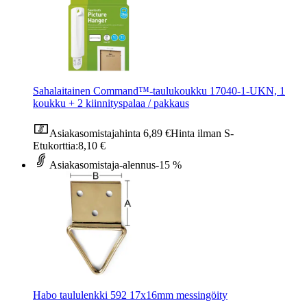
Sahalaitainen Command™-taulukoukku 17040-1-UKN, 1
koukku + 2 kiinnityspalaa / pakkaus
Asiakasomistajahinta
6,89 €
Hinta ilman S-
Etukorttia:
8,10 €
Asiakasomistaja-alennus
-15 %
Habo taululenkki 592 17x16mm messingöity