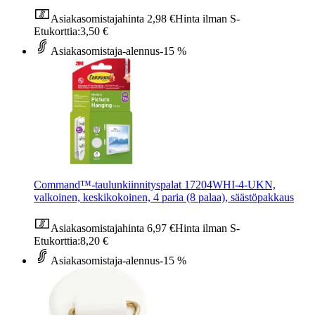
Asiakasomistajahinta
2,98 €
Hinta ilman S-
Etukorttia:
3,50 €
Asiakasomistaja-alennus
-15 %
Command™-taulunkiinnityspalat 17204WHI-4-UKN,
valkoinen, keskikokoinen, 4 paria (8 palaa), säästöpakkaus
Asiakasomistajahinta
6,97 €
Hinta ilman S-
Etukorttia:
8,20 €
Asiakasomistaja-alennus
-15 %