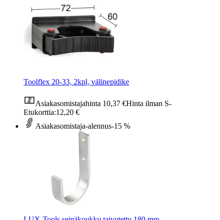
Toolflex 20-33, 2kpl, välinepidike
Asiakasomistajahinta
10,37 €
Hinta ilman S-
Etukorttia:
12,20 €
Asiakasomistaja-alennus
-15 %
LUX-Tools seinäkoukku taivutettu 180 mm