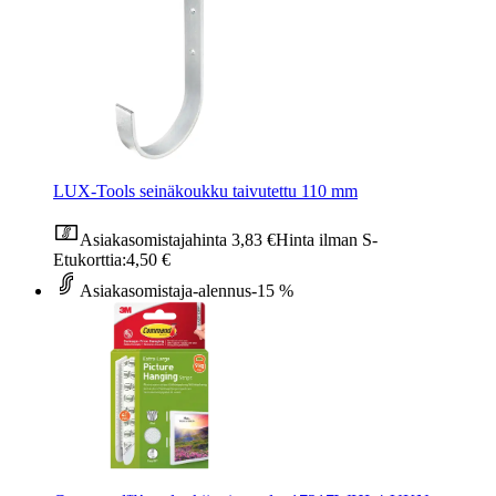
LUX-Tools seinäkoukku taivutettu 110 mm
Asiakasomistajahinta
3,83 €
Hinta ilman S-
Etukorttia:
4,50 €
Asiakasomistaja-alennus
-15 %