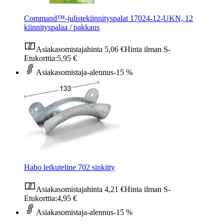
Command™-julistekiinnityspalat 17024-12-UKN, 12
kiinnityspalaa / pakkaus
Asiakasomistajahinta
5,06 €
Hinta ilman S-
Etukorttia:
5,95 €
Asiakasomistaja-alennus
-15 %
Habo letkuteline 702 sinkitty
Asiakasomistajahinta
4,21 €
Hinta ilman S-
Etukorttia:
4,95 €
Asiakasomistaja-alennus
-15 %