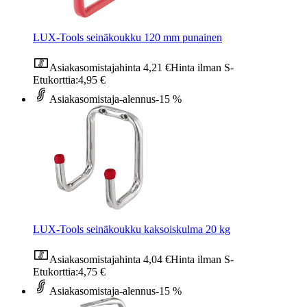
LUX-Tools seinäkoukku 120 mm punainen
Asiakasomistajahinta
4,21 €
Hinta ilman S-
Etukorttia:
4,95 €
Asiakasomistaja-alennus
-15 %
LUX-Tools seinäkoukku kaksoiskulma 20 kg
Asiakasomistajahinta
4,04 €
Hinta ilman S-
Etukorttia:
4,75 €
Asiakasomistaja-alennus
-15 %