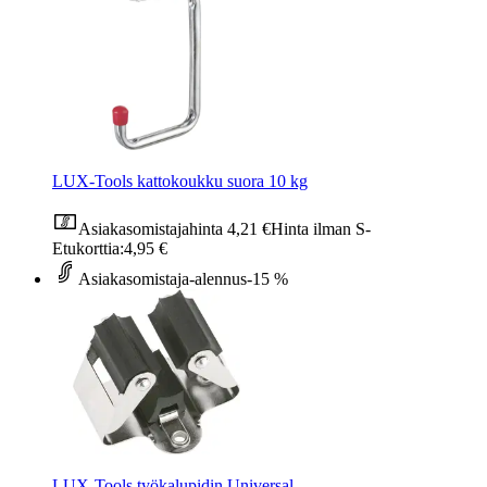
LUX-Tools kattokoukku suora 10 kg
Asiakasomistajahinta
4,21 €
Hinta ilman S-
Etukorttia:
4,95 €
Asiakasomistaja-alennus
-15 %
LUX-Tools työkalupidin Universal