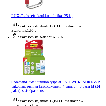
LUX-Tools seinäkoukku kulmikas 25 kg
Asiakasomistajahinta
1,66 €
Hinta ilman S-
Etukorttia:
1,95 €
Asiakasomistaja-alennus
-15 %
Command™-taulunkiinnityspalat 17203WHI-12-UKN-VP,
vakoinen, pieni ja keskikokoinen, 4 paria S + 8 paria M (24
palaa), säästöpakkaus
Asiakasomistajahinta
12,84 €
Hinta ilman S-
Etukorttia:
15,10 €