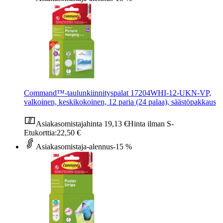
Command™-taulunkiinnityspalat 17204WHI-12-UKN-VP,
valkoinen, keskikokoinen, 12 paria (24 palaa), säästöpakkaus
Asiakasomistajahinta
19,13 €
Hinta ilman S-
Etukorttia:
22,50 €
Asiakasomistaja-alennus
-15 %