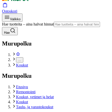
Ostoskori
Valikko
Hae tuotteita – aina halvat hinnat
Hae
Murupolku
…
Koukut
Murupolku
Etusivu
Remontointi
Koukut, vetimet ja helat
Koukut
Taulu- ja varastokoukut