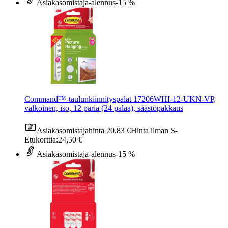
Asiakasomistaja-alennus
-15 %
Command™-taulunkiinnityspalat 17206WHI-12-UKN-VP,
valkoinen, iso, 12 paria (24 palaa), säästöpakkaus
Asiakasomistajahinta
20,83 €
Hinta ilman S-
Etukorttia:
24,50 €
Asiakasomistaja-alennus
-15 %