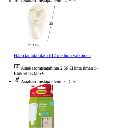
Asiakasomistaja-alennus
-15 %
Habo taulukoukku 612 medium valkoinen
Asiakasomistajahinta
2,59 €
Hinta ilman S-
Etukorttia:
3,05 €
Asiakasomistaja-alennus
-15 %