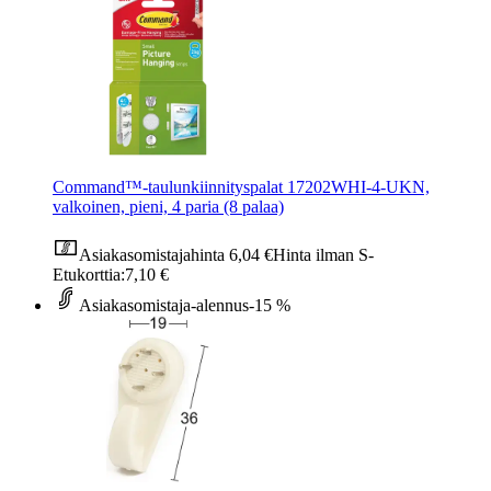
Command™-taulunkiinnityspalat 17202WHI-4-UKN,
valkoinen, pieni, 4 paria (8 palaa)
Asiakasomistajahinta
6,04 €
Hinta ilman S-
Etukorttia:
7,10 €
Asiakasomistaja-alennus
-15 %