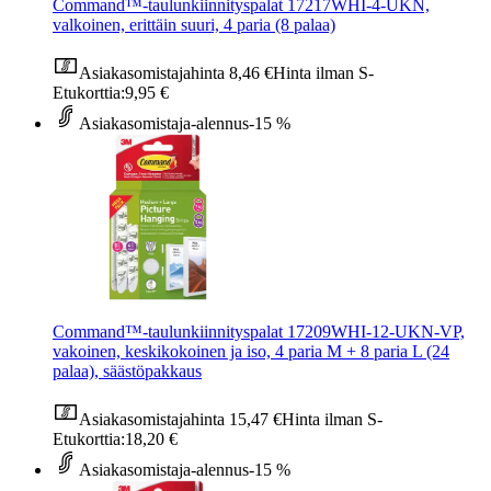
Command™-taulunkiinnityspalat 17217WHI-4-UKN,
valkoinen, erittäin suuri, 4 paria (8 palaa)
Asiakasomistajahinta
8,46 €
Hinta ilman S-
Etukorttia:
9,95 €
Asiakasomistaja-alennus
-15 %
Command™-taulunkiinnityspalat 17209WHI-12-UKN-VP,
vakoinen, keskikokoinen ja iso, 4 paria M + 8 paria L (24
palaa), säästöpakkaus
Asiakasomistajahinta
15,47 €
Hinta ilman S-
Etukorttia:
18,20 €
Asiakasomistaja-alennus
-15 %