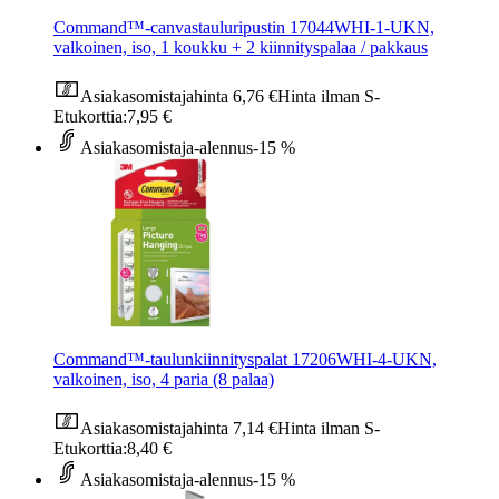
Command™-canvastauluripustin 17044WHI-1-UKN,
valkoinen, iso, 1 koukku + 2 kiinnityspalaa / pakkaus
Asiakasomistajahinta
6,76 €
Hinta ilman S-
Etukorttia:
7,95 €
Asiakasomistaja-alennus
-15 %
Command™-taulunkiinnityspalat 17206WHI-4-UKN,
valkoinen, iso, 4 paria (8 palaa)
Asiakasomistajahinta
7,14 €
Hinta ilman S-
Etukorttia:
8,40 €
Asiakasomistaja-alennus
-15 %