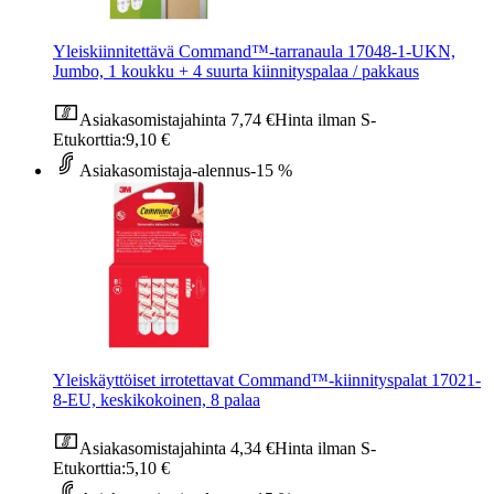
Yleiskiinnitettävä Command™-tarranaula 17048-1-UKN,
Jumbo, 1 koukku + 4 suurta kiinnityspalaa / pakkaus
Asiakasomistajahinta
7,74 €
Hinta ilman S-
Etukorttia:
9,10 €
Asiakasomistaja-alennus
-15 %
Yleiskäyttöiset irrotettavat Command™-kiinnityspalat 17021-
8-EU, keskikokoinen, 8 palaa
Asiakasomistajahinta
4,34 €
Hinta ilman S-
Etukorttia:
5,10 €