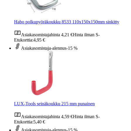
Habo polkupyöräkoukku 8533 110x150x150mm sinkitty
Asiakasomistajahinta
4,21 €
Hinta ilman S-
Etukorttia:
4,95 €
Asiakasomistaja-alennus
-15 %
LUX-Tools seinäkoukku 215 mm punainen
Asiakasomistajahinta
4,59 €
Hinta ilman S-
Etukorttia:
5,40 €
Asiakasomistaja-alennus
-15 %