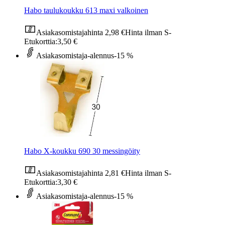
Habo taulukoukku 613 maxi valkoinen
Asiakasomistajahinta
2,98 €
Hinta ilman S-
Etukorttia:
3,50 €
Asiakasomistaja-alennus
-15 %
Habo X-koukku 690 30 messingöity
Asiakasomistajahinta
2,81 €
Hinta ilman S-
Etukorttia:
3,30 €
Asiakasomistaja-alennus
-15 %