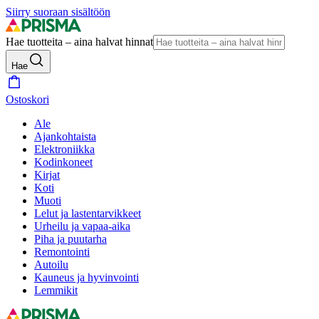
Siirry suoraan sisältöön
Hae tuotteita – aina halvat hinnat
Hae
Ostoskori
Ale
Ajankohtaista
Elektroniikka
Kodinkoneet
Kirjat
Koti
Muoti
Lelut ja lastentarvikkeet
Urheilu ja vapaa-aika
Piha ja puutarha
Remontointi
Autoilu
Kauneus ja hyvinvointi
Lemmikit