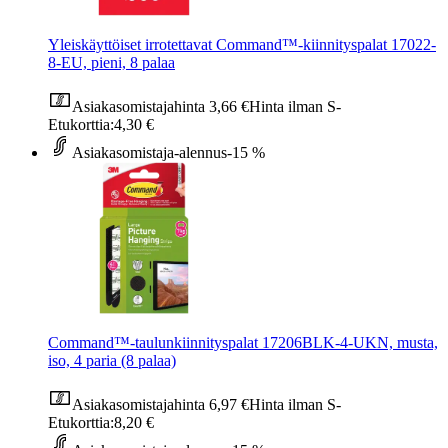
Yleiskäyttöiset irrotettavat Command™-kiinnityspalat 17022-
8-EU, pieni, 8 palaa
Asiakasomistajahinta
3,66 €
Hinta ilman S-
Etukorttia:
4,30 €
Asiakasomistaja-alennus
-15 %
Command™-taulunkiinnityspalat 17206BLK-4-UKN, musta,
iso, 4 paria (8 palaa)
Asiakasomistajahinta
6,97 €
Hinta ilman S-
Etukorttia:
8,20 €