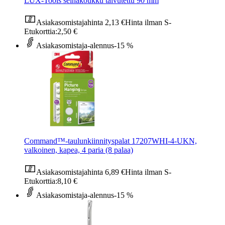
LUX-Tools seinäkoukku taivutettu 90 mm
Asiakasomistajahinta
2,13 €
Hinta ilman S-
Etukorttia:
2,50 €
Asiakasomistaja-alennus
-15 %
Command™-taulunkiinnityspalat 17207WHI-4-UKN,
valkoinen, kapea, 4 paria (8 palaa)
Asiakasomistajahinta
6,89 €
Hinta ilman S-
Etukorttia:
8,10 €
Asiakasomistaja-alennus
-15 %