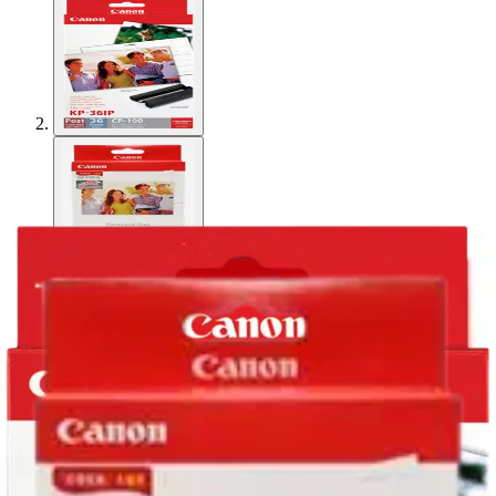
Canon
Canon KP-36IP CP-100 36
arkkia + väri
16,96 €