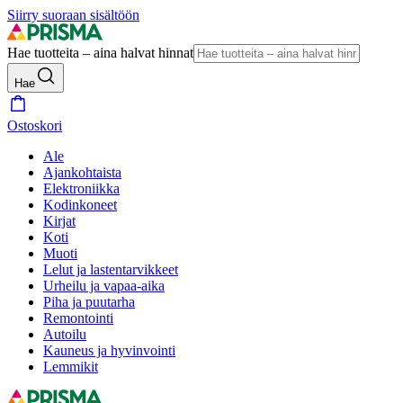
Siirry suoraan sisältöön
Hae tuotteita – aina halvat hinnat
Hae
Ostoskori
Ale
Ajankohtaista
Elektroniikka
Kodinkoneet
Kirjat
Koti
Muoti
Lelut ja lastentarvikkeet
Urheilu ja vapaa-aika
Piha ja puutarha
Remontointi
Autoilu
Kauneus ja hyvinvointi
Lemmikit