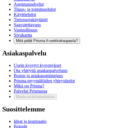
Asennuspalvelut
Tilaus- ja toimitusehdot
Käyttöehdot
Tietosuojakäytäntö
Saavutettavuus
Vastuullisuus
Sivukartta
Mitä pidät Prisma.fi-verkkokaupasta?
Asiakaspalvelu
Usein kysytyt kysymykset
Ota yhteyttä asiakaspalveluun
Bonus ja asiakasomistajuus
Prisma-myymälöiden yhteystiedot
Mikä on Prisma?
Palvelut Prismassa
Muuta evästeasetuksia
Suosittelemme
Ideat ja inspiraatio
Brändit