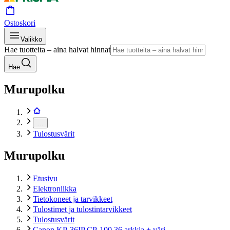
Ostoskori
Valikko
Hae tuotteita – aina halvat hinnat
Hae
Murupolku
…
Tulostusvärit
Murupolku
Etusivu
Elektroniikka
Tietokoneet ja tarvikkeet
Tulostimet ja tulostintarvikkeet
Tulostusvärit
Canon KP-36IP CP-100 36 arkkia + väri