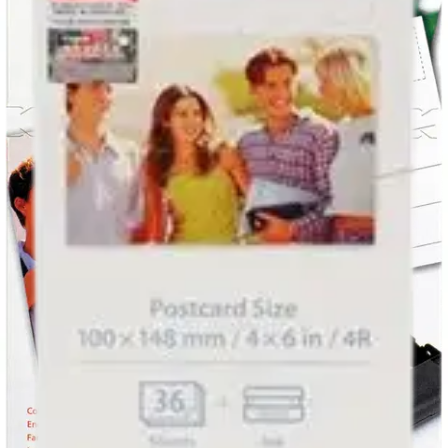
Asiakasomistajahinta
Hinta ilman S-Etukorttia:
19,95 €
Verkkokaupan hinta
Valitse toimitustapa
Nouto myymälästä
Toimitus
Ilmainen
Kotiin tai noutopisteeseen
Alk. 0 €
Siirry valitsemaan myymälä
Ilmainen toimitus yli 100 €:n tilauksille
Postin pakettiautomaattiin tai
palvelupisteeseen!
Etu ei koske Suuri‑lisäpalvelulla toimitettavia tuotteita.
Tarkista myymäläsaatavuus