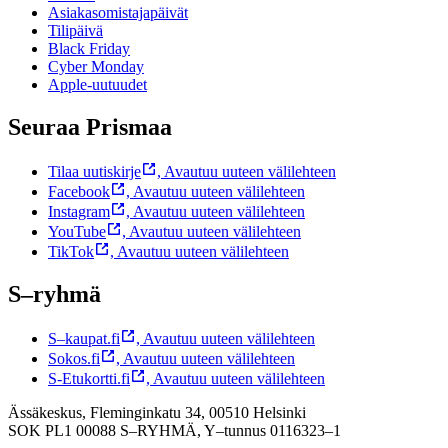
Asiakasomistajapäivät
Tilipäivä
Black Friday
Cyber Monday
Apple-uutuudet
Seuraa Prismaa
Tilaa uutiskirje
,
Avautuu uuteen välilehteen
Facebook
,
Avautuu uuteen välilehteen
Instagram
,
Avautuu uuteen välilehteen
YouTube
,
Avautuu uuteen välilehteen
TikTok
,
Avautuu uuteen välilehteen
S–ryhmä
S–kaupat.fi
,
Avautuu uuteen välilehteen
Sokos.fi
,
Avautuu uuteen välilehteen
S-Etukortti.fi
,
Avautuu uuteen välilehteen
Ässäkeskus, Fleminginkatu 34, 00510 Helsinki
SOK PL1 00088 S–RYHMÄ,
Y–tunnus 0116323–1