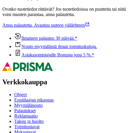
Ovatko tuotetiedot riittävät? Jos tuotetiedoissa on puutteita tai niitä
voisi muuten parantaa, anna palautetta.
Anna palautetta
,
Avautuu uuteen välilehteen
Ilmainen palautus 30 päivää.*
Nouto myymälästä ilman toimituskuluja.
Asiakasomistajalle Bonusta jopa 5 %.*
Verkkokauppa
Ohjeet
Ensitilaajan pikaopas
Myymälänouto
Palautukset
Reklamaatio
Takuu ja huolto
Toimitustavat
Maksutavat