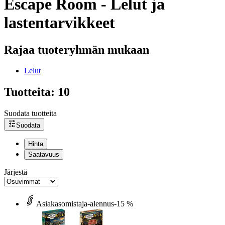
Escape Room - Lelut ja
lastentarvikkeet
Rajaa tuoteryhmän mukaan
Lelut
Tuotteita: 10
Suodata tuotteita
Suodata
Hinta
Saatavuus
Järjestä
Asiakasomistaja-alennus
-15 %