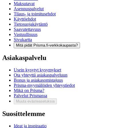
Maksutavat
Asennuspalvelut
Tilaus- ja toimitusehdot
Käyttöehdot
Tietosuojakäytäntö
Saavutettavuus
Vastuullisuus
Sivukartta
Mitä pidät Prisma.fi-verkkokaupasta?
Asiakaspalvelu
Usein kysytyt kysymykset
Ota yhteyttä asiakaspalveluun
Bonus ja asiakasomistajuus
Prisma-myymälöiden yhteystiedot
Mikä on Prisma?
Palvelut Prismassa
Muuta evästeasetuksia
Suosittelemme
Ideat ja inspiraatio