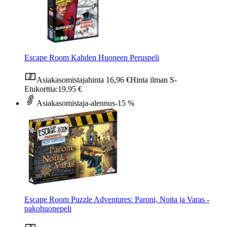
Escape Room Kahden Huoneen Peruspeli
Asiakasomistajahinta
16,96 €
Hinta ilman S-
Etukorttia:
19,95 €
Asiakasomistaja-alennus
-15 %
Escape Room Puzzle Adventures: Paroni, Noita ja Varas -
pakohuonepeli