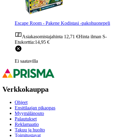
Escape Room - Pakene Kodistasi -pakohuonepeli
Asiakasomistajahinta
12,71 €
Hinta ilman S-
Etukorttia:
14,95 €
Ei saatavilla
Verkkokauppa
Ohjeet
Ensitilaajan pikaopas
Myymälänouto
Palautukset
Reklamaatio
Takuu ja huolto
Toimitustavat