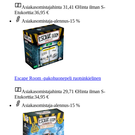
Asiakasomistajahinta
31,41 €
Hinta ilman S-
Etukorttia:
36,95 €
Asiakasomistaja-alennus
-15 %
Escape Room -pakohuonepeli ruotsinkielinen
Asiakasomistajahinta
29,71 €
Hinta ilman S-
Etukorttia:
34,95 €
Asiakasomistaja-alennus
-15 %