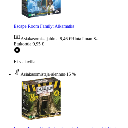
Escape Room Family: Aikamatka
Asiakasomistajahinta
8,46 €
Hinta ilman S-
Etukorttia:
9,95 €
Ei saatavilla
Asiakasomistaja-alennus
-15 %