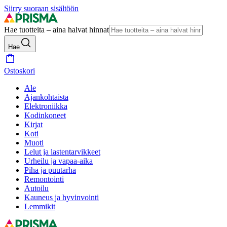
Siirry suoraan sisältöön
Hae tuotteita – aina halvat hinnat
Hae
Ostoskori
Ale
Ajankohtaista
Elektroniikka
Kodinkoneet
Kirjat
Koti
Muoti
Lelut ja lastentarvikkeet
Urheilu ja vapaa-aika
Piha ja puutarha
Remontointi
Autoilu
Kauneus ja hyvinvointi
Lemmikit