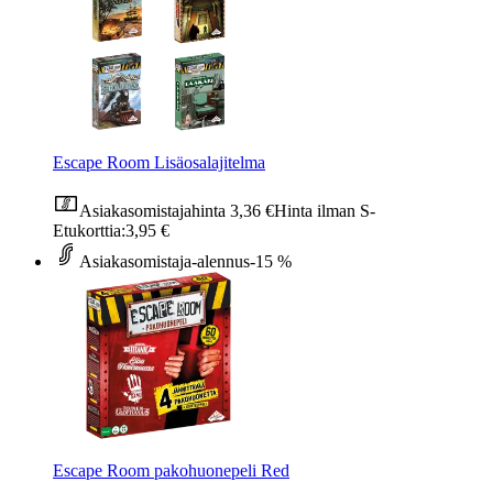
Escape Room Lisäosalajitelma
Asiakasomistajahinta
3,36 €
Hinta ilman S-
Etukorttia:
3,95 €
Asiakasomistaja-alennus
-15 %
Escape Room pakohuonepeli Red