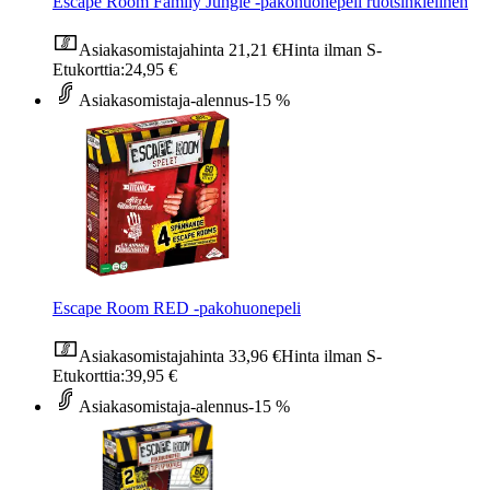
Escape Room Family Jungle -pakohuonepeli ruotsinkielinen
Asiakasomistajahinta
21,21 €
Hinta ilman S-
Etukorttia:
24,95 €
Asiakasomistaja-alennus
-15 %
Escape Room RED -pakohuonepeli
Asiakasomistajahinta
33,96 €
Hinta ilman S-
Etukorttia:
39,95 €
Asiakasomistaja-alennus
-15 %