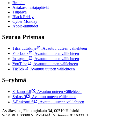
Brändit
Asiakasomistajapäivät
Tilipäivä
Black Friday
Cyber Monday
Apple-uutuudet
Seuraa Prismaa
Tilaa uutiskirje
,
Avautuu uuteen välilehteen
Facebook
,
Avautuu uuteen välilehteen
Instagram
,
Avautuu uuteen välilehteen
YouTube
,
Avautuu uuteen välilehteen
TikTok
,
Avautuu uuteen välilehteen
S–ryhmä
S–kaupat.fi
,
Avautuu uuteen välilehteen
Sokos.fi
,
Avautuu uuteen välilehteen
S-Etukortti.fi
,
Avautuu uuteen välilehteen
Ässäkeskus, Fleminginkatu 34, 00510 Helsinki
SOK PL1 00088 S–RYHMÄ,
Y–tunnus 0116323–1