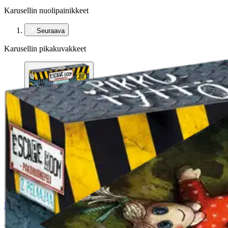
Karusellin nuolipainikkeet
Seuraava
Karusellin pikakuvakkeet
Escape Room