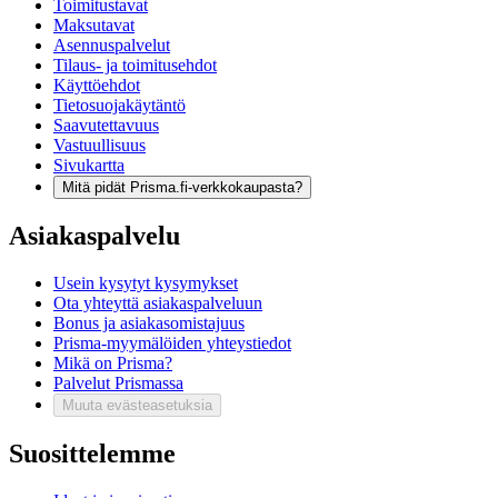
Toimitustavat
Maksutavat
Asennuspalvelut
Tilaus- ja toimitusehdot
Käyttöehdot
Tietosuojakäytäntö
Saavutettavuus
Vastuullisuus
Sivukartta
Mitä pidät Prisma.fi-verkkokaupasta?
Asiakaspalvelu
Usein kysytyt kysymykset
Ota yhteyttä asiakaspalveluun
Bonus ja asiakasomistajuus
Prisma-myymälöiden yhteystiedot
Mikä on Prisma?
Palvelut Prismassa
Muuta evästeasetuksia
Suosittelemme