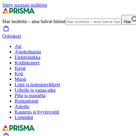
Siirry suoraan sisältöön
Hae tuotteita – aina halvat hinnat
Hae
Ostoskori
Ale
Ajankohtaista
Elektroniikka
Kodinkoneet
Kirjat
Koti
Muoti
Lelut ja lastentarvikkeet
Urheilu ja vapaa-aika
Piha ja puutarha
Remontointi
Autoilu
Kauneus ja hyvinvointi
Lemmikit