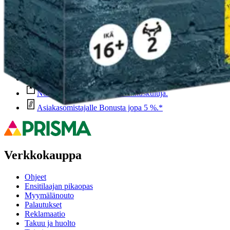
Oletko tyytyväinen tuotetietoihin?
Ovatko tuotetiedot riittävät? Jos tuotetiedoissa on puutteita tai niitä v
Anna palautetta
,
Avautuu uuteen välilehteen
Ilmainen palautus 30 päivää.*
Nouto myymälästä ilman toimituskuluja.
Asiakasomistajalle Bonusta jopa 5 %.*
Verkkokauppa
Ohjeet
Ensitilaajan pikaopas
Myymälänouto
Palautukset
Reklamaatio
Takuu ja huolto