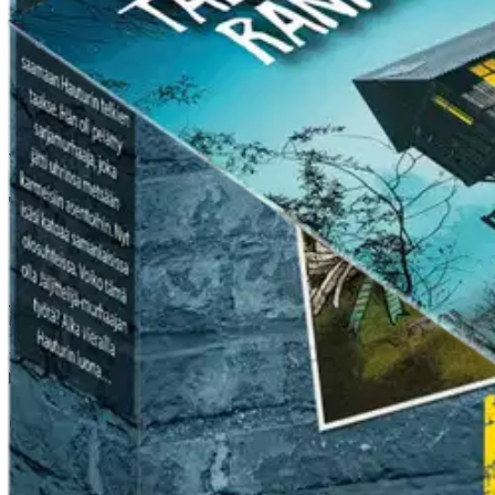
Tarkista myymäläsaatavuus
Ei saatavilla
Tuotekuvaus
Jännitystasoa nostetaan jälleen ja tällä kertaa paetaan hyytävän pelot
dekooderi. Kaksinpeli, suomenkielinen. 16+
VAROITUS! Ei sovellu alle 3-vuotiaille lapsille. Sisältää pieniä osia
Ominaisuudet