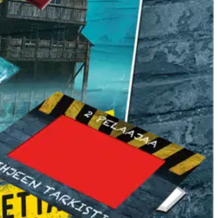
n tarvitaan älypuhelimeen ladattu pelisovellus tai peruspelin