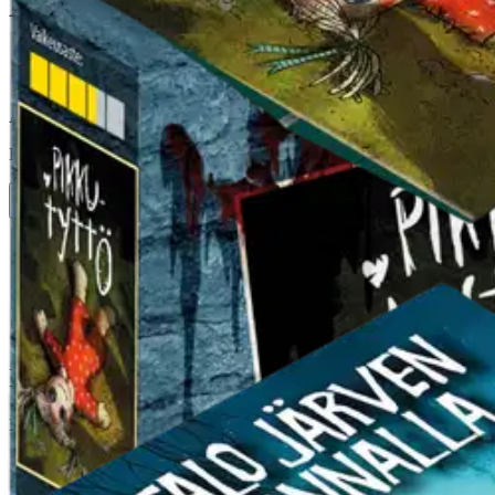
Escape Room Horror -pakohuon
8,46 €
Asiakasomistajahinta
Hinta ilman S-Etukorttia:
9,95 €
Verkkokaupan hinta
Valitse toimitustapa
Nouto myymälästä
Toimitus
Ei saatavilla
Kotiin tai noutopisteeseen
Alk. 0 €
Ilmainen toimitus yli 100 €:n tilauksille Po
Etu ei koske Suuri‑lisäpalvelulla toimitettavia tuotteita.