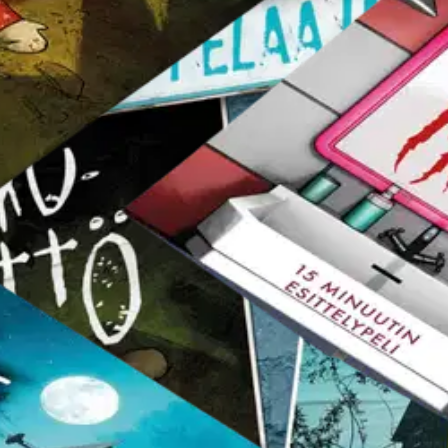
epeli
stin pakettiautomaattiin tai palvelupisteesee