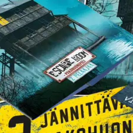
tavia pakohuonepelejä. Pakkaus sisältää kaksi 60 min. pakohuonetta. Pelii
. Tukehtumisvaara.