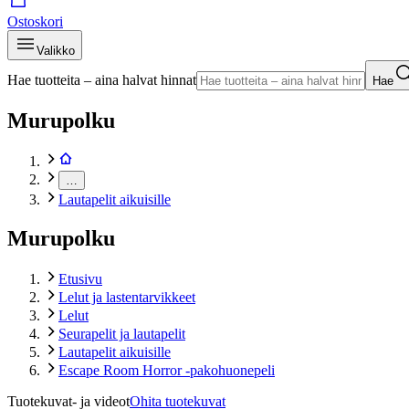
Ostoskori
Valikko
Hae tuotteita – aina halvat hinnat
Hae
Murupolku
…
Lautapelit aikuisille
Murupolku
Etusivu
Lelut ja lastentarvikkeet
Lelut
Seurapelit ja lautapelit
Lautapelit aikuisille
Escape Room Horror -pakohuonepeli
Tuotekuvat- ja videot
Ohita tuotekuvat