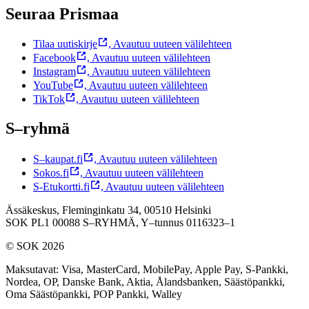
Seuraa Prismaa
Tilaa uutiskirje
,
Avautuu uuteen välilehteen
Facebook
,
Avautuu uuteen välilehteen
Instagram
,
Avautuu uuteen välilehteen
YouTube
,
Avautuu uuteen välilehteen
TikTok
,
Avautuu uuteen välilehteen
S–ryhmä
S–kaupat.fi
,
Avautuu uuteen välilehteen
Sokos.fi
,
Avautuu uuteen välilehteen
S-Etukortti.fi
,
Avautuu uuteen välilehteen
Ässäkeskus, Fleminginkatu 34, 00510 Helsinki
SOK PL1 00088 S–RYHMÄ,
Y–tunnus 0116323–1
© SOK 2026
Maksutavat
:
Visa, MasterCard, MobilePay, Apple Pay, S-Pankki,
Nordea, OP, Danske Bank, Aktia, Ålandsbanken, Säästöpankki,
Oma Säästöpankki, POP Pankki, Walley