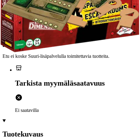
Ilmainen toimitus yli 100 €:n tilauksille
Postin pakettiautomaattiin tai
palvelupisteeseen!
Etu ei koske Suuri‑lisäpalvelulla toimitettavia tuotteita.
Tarkista myymäläsaatavuus
Ei saatavilla
Tuotekuvaus