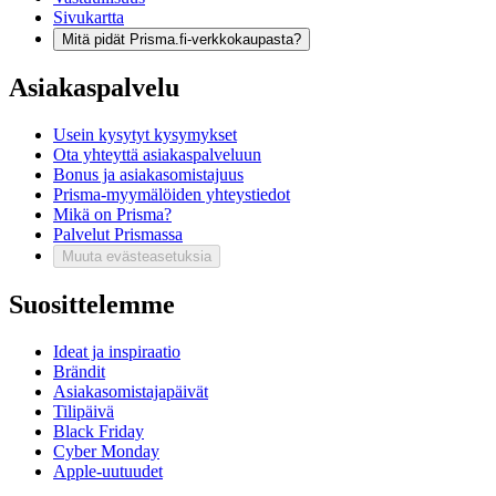
Sivukartta
Mitä pidät Prisma.fi-verkkokaupasta?
Asiakaspalvelu
Usein kysytyt kysymykset
Ota yhteyttä asiakaspalveluun
Bonus ja asiakasomistajuus
Prisma-myymälöiden yhteystiedot
Mikä on Prisma?
Palvelut Prismassa
Muuta evästeasetuksia
Suosittelemme
Ideat ja inspiraatio
Brändit
Asiakasomistajapäivät
Tilipäivä
Black Friday
Cyber Monday
Apple-uutuudet