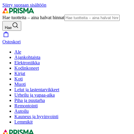
Siirry suoraan sisältöön
Hae tuotteita – aina halvat hinnat
Hae
Ostoskori
Ale
Ajankohtaista
Elektroniikka
Kodinkoneet
Kirjat
Koti
Muoti
Lelut ja lastentarvikkeet
Urheilu ja vapaa-aika
Piha ja puutarha
Remontointi
Autoilu
Kauneus ja hyvinvointi
Lemmikit