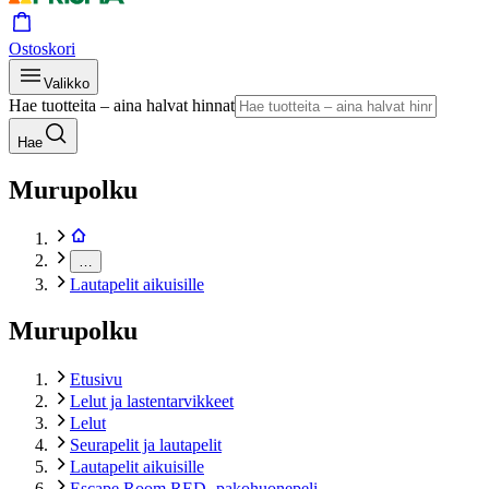
Ostoskori
Valikko
Hae tuotteita – aina halvat hinnat
Hae
Murupolku
…
Lautapelit aikuisille
Murupolku
Etusivu
Lelut ja lastentarvikkeet
Lelut
Seurapelit ja lautapelit
Lautapelit aikuisille
Escape Room RED -pakohuonepeli