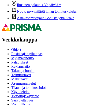
Ilmainen palautus 30 päivää.*
Nouto myymälästä ilman toimituskuluja.
Asiakasomistajalle Bonusta jopa 5 %.*
Verkkokauppa
Ohjeet
Ensitilaajan pikaopas
Myymälänouto
Palautukset
Reklamaatio
Takuu ja huolto
Toimitustavat
Maksutavat
Asennuspalvelut
Tilaus- ja toimitusehdot
Käyttöehdot
Tietosuojakäytäntö
Saavutettavuus
Vastuullisuus