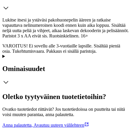
Lukitse itsesi ja ystäväsi pakohuonepelin ääreen ja ratkaise
vapauttava nelinumeroinen koodi ennen kuin aika loppuu. Sisältää
neljä uutta peliä ja vihjeet, aikaa laskevan dekooderin ja pelisäännöt.
Paristot 3 x AA eivät sis. Ruotsinkielinen. 16+
VAROITUS! Ei sovellu alle 3-vuotiaille lapsille. Sisältää pieniä
osia. Tukehtumisvaara. Pakkaus ei sisällä paristoja.
Ominaisuudet
Oletko tyytyväinen tuotetietoihin?
Ovatko tuotetiedot riittävät? Jos tuotetiedoissa on puutteita tai niitä
voisi muuten parantaa, anna palautetta.
Anna palautetta
,
Avautuu uuteen välilehteen