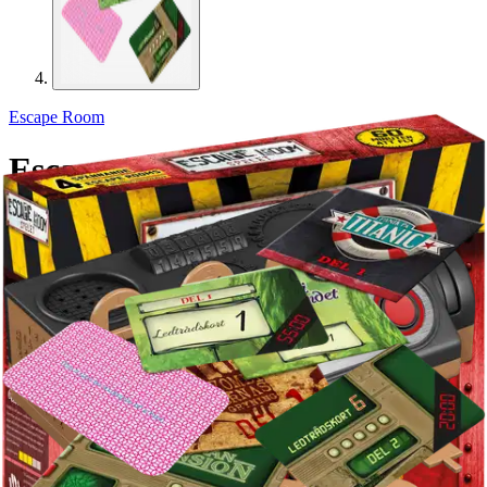
Escape Room
Escape Room RED -
pakohuonepeli
33,96 €
Asiakasomistajahinta
Hinta ilman S-Etukorttia:
39,95 €
Verkkokaupan hinta
Valitse toimitustapa
Nouto myymälästä
Toimitus
Ei saatavilla
Kotiin tai noutopisteeseen
Alk. 0 €