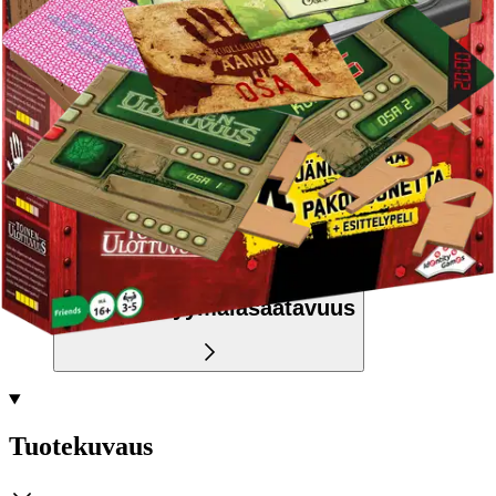
Siirry valitsemaan myymälä
Ilmainen toimitus yli 100 €:n tilauksille
Postin pakettiautomaattiin tai
palvelupisteeseen!
Etu ei koske Suuri‑lisäpalvelulla toimitettavia tuotteita.
Tarkista myymäläsaatavuus
Tuotekuvaus