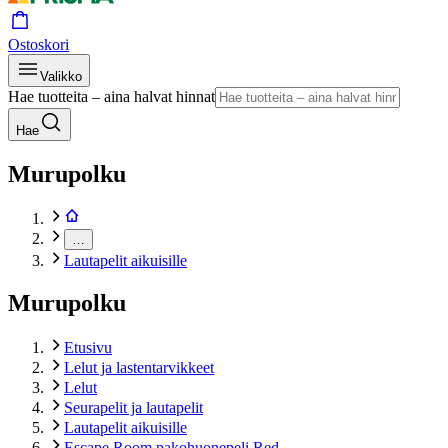
Ostoskori
Valikko
Hae tuotteita – aina halvat hinnat
Hae
Murupolku
…
Lautapelit aikuisille
Murupolku
Etusivu
Lelut ja lastentarvikkeet
Lelut
Seurapelit ja lautapelit
Lautapelit aikuisille
Escape Room pakohuonepeli Red