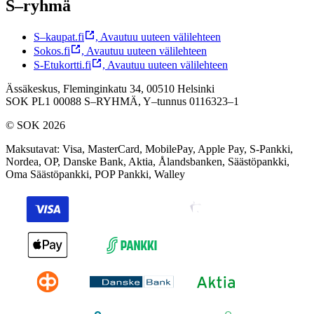
S–ryhmä
S–kaupat.fi
,
Avautuu uuteen välilehteen
Sokos.fi
,
Avautuu uuteen välilehteen
S-Etukortti.fi
,
Avautuu uuteen välilehteen
Ässäkeskus, Fleminginkatu 34, 00510 Helsinki
SOK PL1 00088 S–RYHMÄ,
Y–tunnus 0116323–1
© SOK 2026
Maksutavat
:
Visa, MasterCard, MobilePay, Apple Pay, S-Pankki,
Nordea, OP, Danske Bank, Aktia, Ålandsbanken, Säästöpankki,
Oma Säästöpankki, POP Pankki, Walley