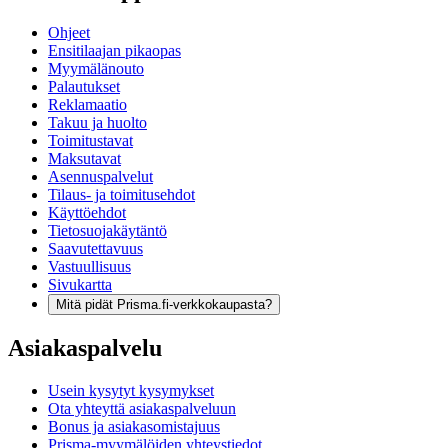
Ohjeet
Ensitilaajan pikaopas
Myymälänouto
Palautukset
Reklamaatio
Takuu ja huolto
Toimitustavat
Maksutavat
Asennuspalvelut
Tilaus- ja toimitusehdot
Käyttöehdot
Tietosuojakäytäntö
Saavutettavuus
Vastuullisuus
Sivukartta
Mitä pidät Prisma.fi-verkkokaupasta?
Asiakaspalvelu
Usein kysytyt kysymykset
Ota yhteyttä asiakaspalveluun
Bonus ja asiakasomistajuus
Prisma-myymälöiden yhteystiedot