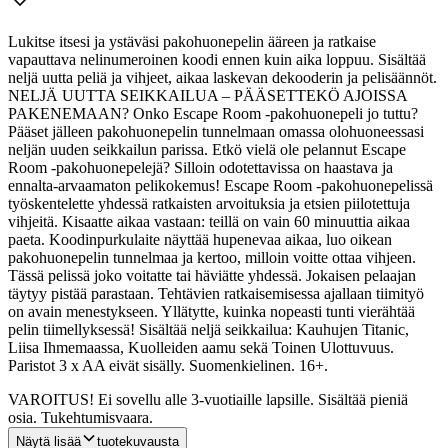
Lukitse itsesi ja ystäväsi pakohuonepelin ääreen ja ratkaise
vapauttava nelinumeroinen koodi ennen kuin aika loppuu. Sisältää
neljä uutta peliä ja vihjeet, aikaa laskevan dekooderin ja pelisäännöt.
NELJÄ UUTTA SEIKKAILUA – PÄÄSETTEKÖ AJOISSA
PAKENEMAAN? Onko Escape Room -pakohuonepeli jo tuttu?
Pääset jälleen pakohuonepelin tunnelmaan omassa olohuoneessasi
neljän uuden seikkailun parissa.
Etkö vielä ole pelannut Escape
Room -pakohuonepelejä? Silloin odotettavissa on haastava ja
ennalta-arvaamaton pelikokemus! Escape Room -pakohuonepelissä
työskentelette yhdessä ratkaisten arvoituksia ja etsien piilotettuja
vihjeitä. Kisaatte aikaa vastaan: teillä on vain 60 minuuttia aikaa
paeta. Koodinpurkulaite näyttää hupenevaa aikaa, luo oikean
pakohuonepelin tunnelmaa ja kertoo, milloin voitte ottaa vihjeen.
Tässä pelissä joko voitatte tai häviätte yhdessä. Jokaisen pelaajan
täytyy pistää parastaan. Tehtävien ratkaisemisessa ajallaan tiimityö
on avain menestykseen. Yllätytte, kuinka nopeasti tunti vierähtää
pelin tiimellyksessä! Sisältää neljä seikkailua: Kauhujen Titanic,
Liisa Ihmemaassa, Kuolleiden aamu sekä Toinen Ulottuvuus.
Paristot 3 x AA eivät sisälly. Suomenkielinen. 16+.
VAROITUS! Ei sovellu alle 3-vuotiaille lapsille. Sisältää pieniä
osia. Tukehtumisvaara.
Näytä lisää
tuotekuvausta