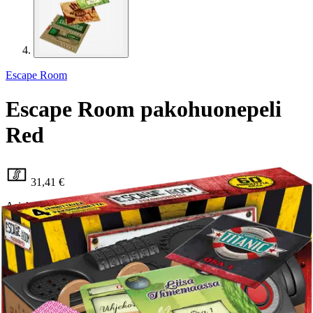
Escape Room
Escape Room pakohuonepeli
Red
31,41 €
Asiakasomistajahinta
Hinta ilman S-Etukorttia:
36,95 €
Verkkokaupan hinta
Valitse toimitustapa
Nouto myymälästä
Toimitus
Ilmainen
Kotiin tai noutopisteeseen
Alk. 0 €