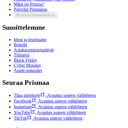
Mikä on Prisma?
Palvelut Prismassa
Muuta evästeasetuksia
Suosittelemme
Ideat ja inspiraatio
Brändit
Asiakasomistajapäivät
Tilipäivä
Black Friday
Cyber Monday
Apple-uutuudet
Seuraa Prismaa
Tilaa uutiskirje
,
Avautuu uuteen välilehteen
Facebook
,
Avautuu uuteen välilehteen
Instagram
,
Avautuu uuteen välilehteen
YouTube
,
Avautuu uuteen välilehteen
TikTok
,
Avautuu uuteen välilehteen