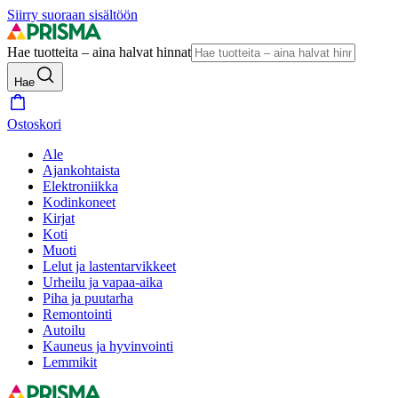
Siirry suoraan sisältöön
Hae tuotteita – aina halvat hinnat
Hae
Ostoskori
Ale
Ajankohtaista
Elektroniikka
Kodinkoneet
Kirjat
Koti
Muoti
Lelut ja lastentarvikkeet
Urheilu ja vapaa-aika
Piha ja puutarha
Remontointi
Autoilu
Kauneus ja hyvinvointi
Lemmikit