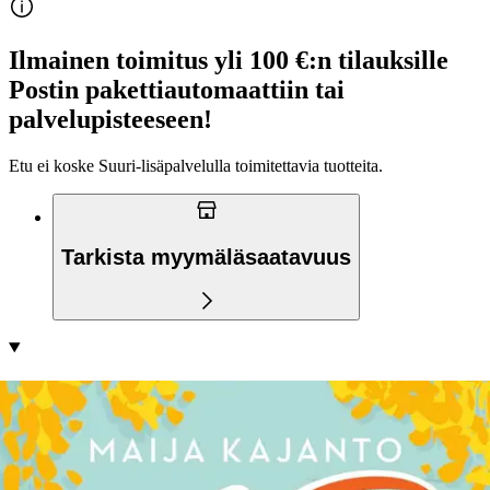
Ilmainen toimitus yli 100 €:n tilauksille
Postin pakettiautomaattiin tai
palvelupisteeseen!
Etu ei koske Suuri‑lisäpalvelulla toimitettavia tuotteita.
Tarkista myymäläsaatavuus
Tuotekuvaus
Olisiko aika laittaa arki henkarille tuulettumaan? Nelikymppisen