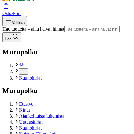
Ostoskori
Valikko
Hae tuotteita – aina halvat hinnat
Hae
Murupolku
…
Kaunokirjat
Murupolku
Etusivu
Kirjat
Ajankohtaista lukemista
Uutuuskirjat
Kaunokirjat
Kajanto, Tilinpäätös