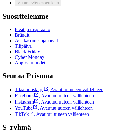
Muuta evästeasetuksia
Suosittelemme
Ideat ja inspiraatio
Brändit
Asiakasomistajapäivät
Tilipäivä
Black Friday
Cyber Monday
Apple-uutuudet
Seuraa Prismaa
Tilaa uutiskirje
,
Avautuu uuteen välilehteen
Facebook
,
Avautuu uuteen välilehteen
Instagram
,
Avautuu uuteen välilehteen
YouTube
,
Avautuu uuteen välilehteen
TikTok
,
Avautuu uuteen välilehteen
S–ryhmä