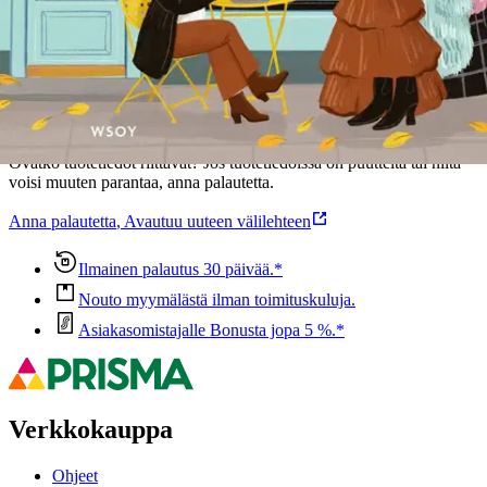
Ominaisuudet
Oletko tyytyväinen tuotetietoihin?
Ovatko tuotetiedot riittävät? Jos tuotetiedoissa on puutteita tai niitä
voisi muuten parantaa, anna palautetta.
Anna palautetta
,
Avautuu uuteen välilehteen
Ilmainen palautus 30 päivää.*
Nouto myymälästä ilman toimituskuluja.
Asiakasomistajalle Bonusta jopa 5 %.*
Verkkokauppa
Ohjeet