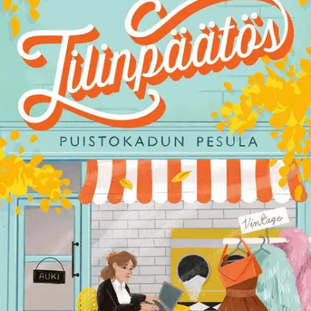
kirjanpitäjän Assin elämässä on kaikki hyvin – ainakin paperilla. On
avoliitto, lapsettoman ihmisen tasainen arki ja loppuun sisustettu
paritalon puolikas. Puistokadun pesulan ansiosta elämässä on myös
uudella tavalla värejä ja iloa. Silti Assilla on jatkuvasti olo, että
jotakin puuttuu. Kun lomautus tyhjentää Assin kalenterin, hän
päättää alkaa suorittaa vapaa-aikaansa ja hoitaa suvussa kesken
jääneen kuolinpesän tyhjennyksen.
Jostain syystä oma äiti suhtautuu
kumman nihkeästi, kun Assi kaivautuu tavarakerrosten läpi kohti
vaiettuja asioita. Ennen pitkää Assi huomaa pyyhkivänsä pölyjä
paitsi vahoista kirjahyllyistä, myös oman elämänsä taitekohdista. Ja
kun talviretkeilytaitoja opettavan eräkurssin vetäjä herättää
ristiriitaisia tunteita, tiedossa on toisenlaista tuulettamista. Kun
viimeisetkin tunkkaiset verhot ja tahraiset tyynynpäälliset on
kannettu Puistokadun pesulalle ja projekti alkaa olla päätöksessään,
myös Assin on tehtävä päätös oman arkensa suhteen. Kuinka kauan
voi olla tyytyväinen siihen elämään, jossa ei ole onneton eikä
onnellinen vaan jotain haaleaa siltä väliltä? Tilinpäätös on
Puistokadun pesula -sarjan itsenäinen toinen osa. Sarjan avasi
Pyykkipäivä huhtikuussa 2025. Maija Kajanto on kirjailija ja
viestinnän ammattilainen. Tilinpäätös on hänen yhdestoista kirjansa.
Näytä lisää
tuotekuvausta