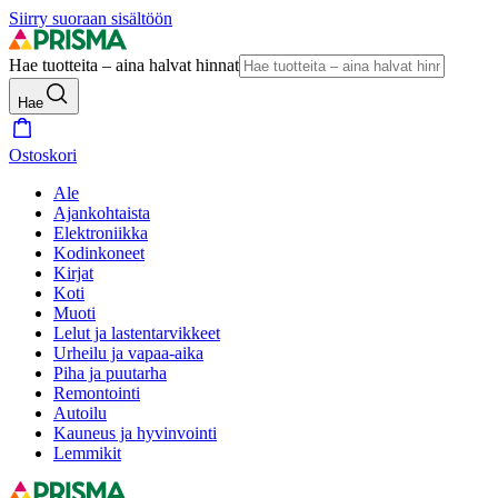
Siirry suoraan sisältöön
Hae tuotteita – aina halvat hinnat
Hae
Ostoskori
Ale
Ajankohtaista
Elektroniikka
Kodinkoneet
Kirjat
Koti
Muoti
Lelut ja lastentarvikkeet
Urheilu ja vapaa-aika
Piha ja puutarha
Remontointi
Autoilu
Kauneus ja hyvinvointi
Lemmikit