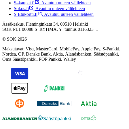
S–kaupat.fi
,
Avautuu uuteen välilehteen
Sokos.fi
,
Avautuu uuteen välilehteen
S-Etukortti.fi
,
Avautuu uuteen välilehteen
Ässäkeskus, Fleminginkatu 34, 00510 Helsinki
SOK PL1 00088 S–RYHMÄ,
Y–tunnus 0116323–1
© SOK 2026
Maksutavat
:
Visa, MasterCard, MobilePay, Apple Pay, S-Pankki,
Nordea, OP, Danske Bank, Aktia, Ålandsbanken, Säästöpankki,
Oma Säästöpankki, POP Pankki, Walley