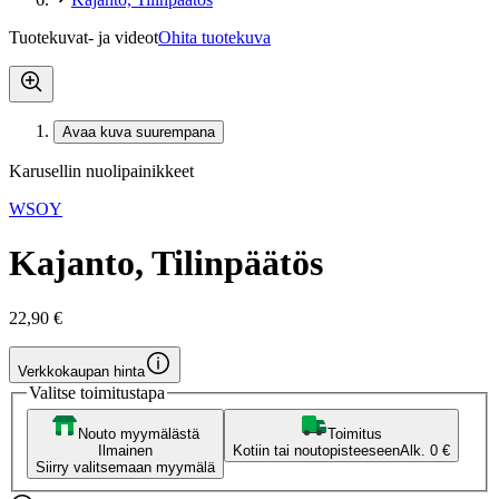
Tuotekuvat- ja videot
Ohita tuotekuva
Avaa kuva suurempana
Karusellin nuolipainikkeet
WSOY
Kajanto, Tilinpäätös
22,90 €
Verkkokaupan hinta
Valitse toimitustapa
Nouto myymälästä
Toimitus
Ilmainen
Kotiin tai noutopisteeseen
Alk. 0 €
Siirry valitsemaan myymälä