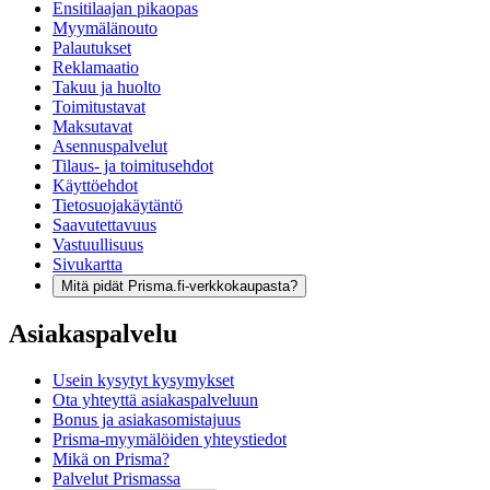
Ensitilaajan pikaopas
Myymälänouto
Palautukset
Reklamaatio
Takuu ja huolto
Toimitustavat
Maksutavat
Asennuspalvelut
Tilaus- ja toimitusehdot
Käyttöehdot
Tietosuojakäytäntö
Saavutettavuus
Vastuullisuus
Sivukartta
Mitä pidät Prisma.fi-verkkokaupasta?
Asiakaspalvelu
Usein kysytyt kysymykset
Ota yhteyttä asiakaspalveluun
Bonus ja asiakasomistajuus
Prisma-myymälöiden yhteystiedot
Mikä on Prisma?
Palvelut Prismassa