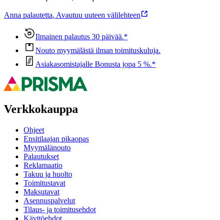
Anna palautetta
,
Avautuu uuteen välilehteen
Ilmainen palautus 30 päivää.*
Nouto myymälästä ilman toimituskuluja.
Asiakasomistajalle Bonusta jopa 5 %.*
Verkkokauppa
Ohjeet
Ensitilaajan pikaopas
Myymälänouto
Palautukset
Reklamaatio
Takuu ja huolto
Toimitustavat
Maksutavat
Asennuspalvelut
Tilaus- ja toimitusehdot
Käyttöehdot