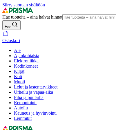
Siirry suoraan sisältöön
Hae tuotteita – aina halvat hinnat
Hae
Ostoskori
Ale
Ajankohtaista
Elektroniikka
Kodinkoneet
Kirjat
Koti
Muoti
Lelut ja lastentarvikkeet
Urheilu ja vapaa-aika
Piha ja puutarha
Remontointi
Autoilu
Kauneus ja hyvinvointi
Lemmikit