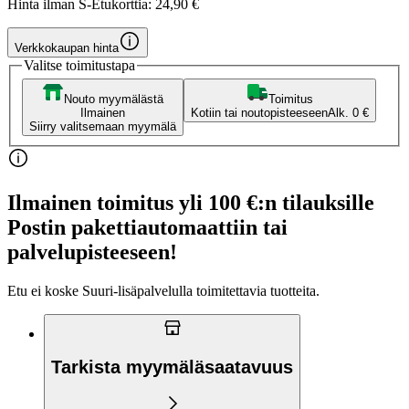
Hinta ilman S-Etukorttia:
24,90 €
Verkkokaupan hinta
Valitse toimitustapa
Nouto myymälästä
Toimitus
Ilmainen
Kotiin tai noutopisteeseen
Alk. 0 €
Siirry valitsemaan myymälä
Ilmainen toimitus yli 100 €:n tilauksille
Postin pakettiautomaattiin tai
palvelupisteeseen!
Etu ei koske Suuri‑lisäpalvelulla toimitettavia tuotteita.
Tarkista myymäläsaatavuus