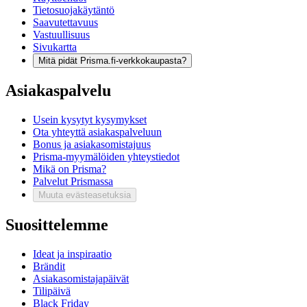
Tietosuojakäytäntö
Saavutettavuus
Vastuullisuus
Sivukartta
Mitä pidät Prisma.fi-verkkokaupasta?
Asiakaspalvelu
Usein kysytyt kysymykset
Ota yhteyttä asiakaspalveluun
Bonus ja asiakasomistajuus
Prisma-myymälöiden yhteystiedot
Mikä on Prisma?
Palvelut Prismassa
Muuta evästeasetuksia
Suosittelemme
Ideat ja inspiraatio
Brändit
Asiakasomistajapäivät
Tilipäivä
Black Friday