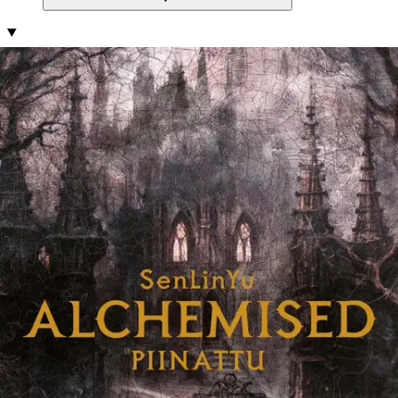
Tuotekuvaus
Vuoden halutuin kirja! Muistonsa menettänyt nainen. Sodan ja
pimeyden voimien repimä maailma. Mies, jonka tavoite on paljastaa
naisen salaisuudet. Tämän tarinan luettuasi et ole ennallasi. Pitkä,
hirvittävä sota on ohi, ja Paladiassa pitävät valtaa eläviä kuolleita
hallitsevat nekromantikot.
Helena Marino, nuori alkemisti ja
parantaja, herää uuteen, julmaan todellisuuteen – hän on menettänyt
ystävänsä, liittolaisensa ja kykynsä, ja hänen muistonsa sodan
päättymistä edeltäviltä kuukausilta ovat pyyhkiytyneet pois. Vai
onko ne kätketty tarkoituksella? Onko Helena uhka uudelle
maailmanjärjestykselle? Sitä pannaan selvittämään kylmä,
häikäilemätön käskynhaltija, ja hänen synkässä kartanossaan Helena
joutuu taistelemaan suojellakseen menneisyyttään ja säilyttääkseen
minuutensa viimeiset rippeet. Mutta myös hänen vangitsijallaan on
syvälle haudatut salaisuutensa – ja ne Helenan on saatava selville,
vaikka totuuden hinta on hirveä. #1 NEW YORK TIMES
BESTSELLER Upeasti rakennettu maailma ja monisyinen juoni