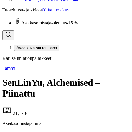
Tuotekuvat- ja videot
Ohita tuotekuva
Asiakasomistaja-alennus
-15 %
Avaa kuva suurempana
Karusellin nuolipainikkeet
Tammi
SenLinYu, Alchemised –
Piinattu
21,17 €
Asiakasomistajahinta