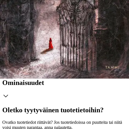
tekevät tästä kirjan, joka on pakko lukea. – Kirkus Reviews
Ällistyttävän kunnianhimoinen teos. Kietoo lukijan synkeään
syleilyynsä. – Daily Mail Erinomaista synkkää fantasiaa. – Sun
Yhdysvaltalainen SenLinYu on opiskellut taide- ja kulttuurialaa.
Hän aloitti kirjoittamisen lapsensa päiväuniaikoina puhelimensa
muistiinpanoihin. Hänen verkossa ilmestyneitä teoksiaan on ladattu
yli 20 miljoonaa kertaa ja käännetty 23 kielelle. Kirjailija asuu
Portlandissa perheineen. Alchemised on hänen esikoisromaaninsa.
Kirjan elokuvaoikeudet on myyty seitsennumeroisella summalla,
jota pidetään kaikkien aikojen suurimpana esikoisteoksesta
maksettuna palkkiona.
Näytä lisää
tuotekuvausta
Ominaisuudet
Oletko tyytyväinen tuotetietoihin?
Ovatko tuotetiedot riittävät? Jos tuotetiedoissa on puutteita tai niitä
voisi muuten parantaa, anna palautetta.