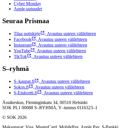
Cyber Monday
Apple-uutuudet
Seuraa Prismaa
Tilaa uutiskirje
,
Avautuu uuteen välilehteen
Facebook
,
Avautuu uuteen välilehteen
Instagram
,
Avautuu uuteen välilehteen
YouTube
,
Avautuu uuteen välilehteen
TikTok
,
Avautuu uuteen välilehteen
S–ryhmä
S–kaupat.fi
,
Avautuu uuteen välilehteen
Sokos.fi
,
Avautuu uuteen välilehteen
S-Etukortti.fi
,
Avautuu uuteen välilehteen
Ässäkeskus, Fleminginkatu 34, 00510 Helsinki
SOK PL1 00088 S–RYHMÄ,
Y–tunnus 0116323–1
© SOK 2026
Maksutavat
:
Visa, MasterCard, MobilePay, Apple Pay, S-Pankki,