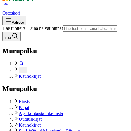
Ostoskori
Valikko
Hae tuotteita – aina halvat hinnat
Hae
Murupolku
…
Kaunokirjat
Murupolku
Etusivu
Kirjat
Ajankohtaista lukemista
Uutuuskirjat
Kaunokirjat
SenLinYu, Alchemised – Piinattu