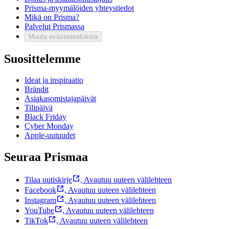
Prisma-myymälöiden yhteystiedot
Mikä on Prisma?
Palvelut Prismassa
Muuta evästeasetuksia
Suosittelemme
Ideat ja inspiraatio
Brändit
Asiakasomistajapäivät
Tilipäivä
Black Friday
Cyber Monday
Apple-uutuudet
Seuraa Prismaa
Tilaa uutiskirje
,
Avautuu uuteen välilehteen
Facebook
,
Avautuu uuteen välilehteen
Instagram
,
Avautuu uuteen välilehteen
YouTube
,
Avautuu uuteen välilehteen
TikTok
,
Avautuu uuteen välilehteen