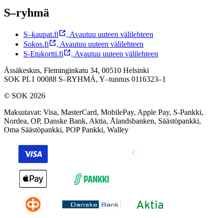
S–ryhmä
S–kaupat.fi
,
Avautuu uuteen välilehteen
Sokos.fi
,
Avautuu uuteen välilehteen
S-Etukortti.fi
,
Avautuu uuteen välilehteen
Ässäkeskus, Fleminginkatu 34, 00510 Helsinki
SOK PL1 00088 S–RYHMÄ,
Y–tunnus 0116323–1
© SOK 2026
Maksutavat
:
Visa, MasterCard, MobilePay, Apple Pay, S-Pankki,
Nordea, OP, Danske Bank, Aktia, Ålandsbanken, Säästöpankki,
Oma Säästöpankki, POP Pankki, Walley