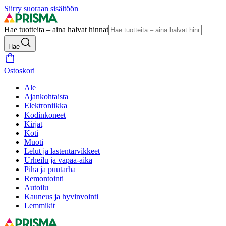
Siirry suoraan sisältöön
Hae tuotteita – aina halvat hinnat
Hae
Ostoskori
Ale
Ajankohtaista
Elektroniikka
Kodinkoneet
Kirjat
Koti
Muoti
Lelut ja lastentarvikkeet
Urheilu ja vapaa-aika
Piha ja puutarha
Remontointi
Autoilu
Kauneus ja hyvinvointi
Lemmikit