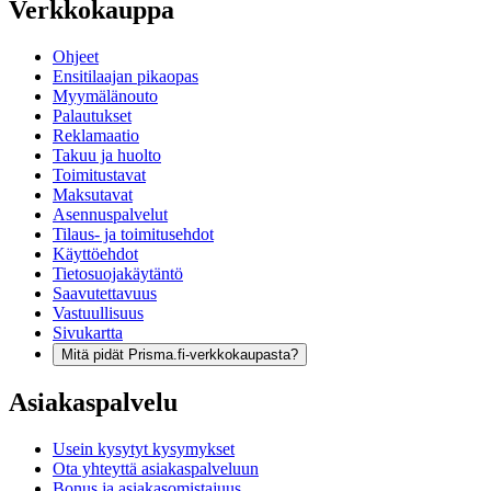
Verkkokauppa
Ohjeet
Ensitilaajan pikaopas
Myymälänouto
Palautukset
Reklamaatio
Takuu ja huolto
Toimitustavat
Maksutavat
Asennuspalvelut
Tilaus- ja toimitusehdot
Käyttöehdot
Tietosuojakäytäntö
Saavutettavuus
Vastuullisuus
Sivukartta
Mitä pidät Prisma.fi-verkkokaupasta?
Asiakaspalvelu
Usein kysytyt kysymykset
Ota yhteyttä asiakaspalveluun
Bonus ja asiakasomistajuus