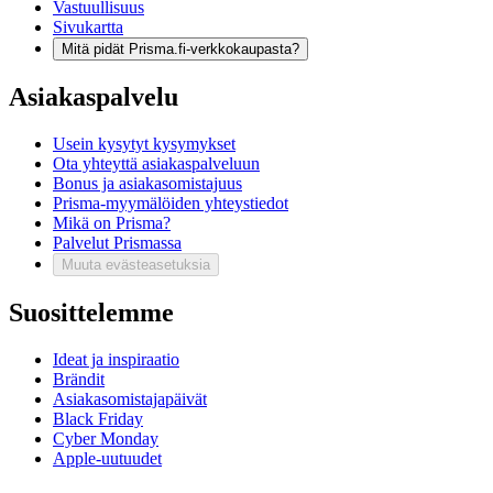
Vastuullisuus
Sivukartta
Mitä pidät Prisma.fi-verkkokaupasta?
Asiakaspalvelu
Usein kysytyt kysymykset
Ota yhteyttä asiakaspalveluun
Bonus ja asiakasomistajuus
Prisma-myymälöiden yhteystiedot
Mikä on Prisma?
Palvelut Prismassa
Muuta evästeasetuksia
Suosittelemme
Ideat ja inspiraatio
Brändit
Asiakasomistajapäivät
Black Friday
Cyber Monday
Apple-uutuudet