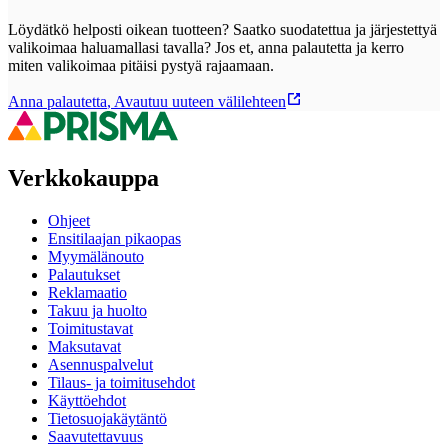
Löydätkö helposti oikean tuotteen? Saatko suodatettua ja järjestettyä
valikoimaa haluamallasi tavalla? Jos et, anna palautetta ja kerro
miten valikoimaa pitäisi pystyä rajaamaan.
Anna palautetta
,
Avautuu uuteen välilehteen
Verkkokauppa
Ohjeet
Ensitilaajan pikaopas
Myymälänouto
Palautukset
Reklamaatio
Takuu ja huolto
Toimitustavat
Maksutavat
Asennuspalvelut
Tilaus- ja toimitusehdot
Käyttöehdot
Tietosuojakäytäntö
Saavutettavuus