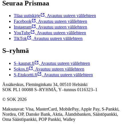
Seuraa Prismaa
Tilaa uutiskirje
,
Avautuu uuteen välilehteen
Facebook
,
Avautuu uuteen välilehteen
Instagram
,
Avautuu uuteen välilehteen
YouTube
,
Avautuu uuteen välilehteen
TikTok
,
Avautuu uuteen välilehteen
S–ryhmä
S–kaupat.fi
,
Avautuu uuteen välilehteen
Sokos.fi
,
Avautuu uuteen välilehteen
S-Etukortti.fi
,
Avautuu uuteen välilehteen
Ässäkeskus, Fleminginkatu 34, 00510 Helsinki
SOK PL1 00088 S–RYHMÄ,
Y–tunnus 0116323–1
© SOK 2026
Maksutavat
:
Visa, MasterCard, MobilePay, Apple Pay, S-Pankki,
Nordea, OP, Danske Bank, Aktia, Ålandsbanken, Säästöpankki,
Oma Säästöpankki, POP Pankki, Walley