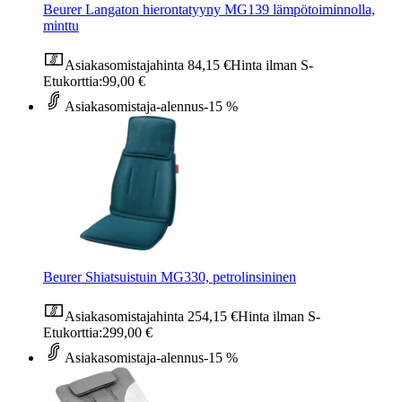
Beurer Langaton hierontatyyny MG139 lämpötoiminnolla,
minttu
Asiakasomistajahinta
84,15 €
Hinta ilman S-
Etukorttia:
99,00 €
Asiakasomistaja-alennus
-15 %
Beurer Shiatsuistuin MG330, petrolinsininen
Asiakasomistajahinta
254,15 €
Hinta ilman S-
Etukorttia:
299,00 €
Asiakasomistaja-alennus
-15 %