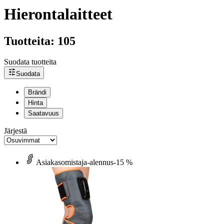
Hierontalaitteet
Tuotteita: 105
Suodata tuotteita
Suodata
Brändi
Hinta
Saatavuus
Järjestä
Asiakasomistaja-alennus
-15 %