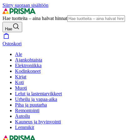
Siirry suoraan sisältöön
Hae tuotteita – aina halvat hinnat
Hae
Ostoskori
Ale
Ajankohtaista
Elektroniikka
Kodinkoneet
Kirjat
Koti
Muoti
Lelut ja lastentarvikkeet
Urheilu ja vapaa-aika
Piha ja puutarha
Remontointi
Autoilu
Kauneus ja hyvinvointi
Lemmikit