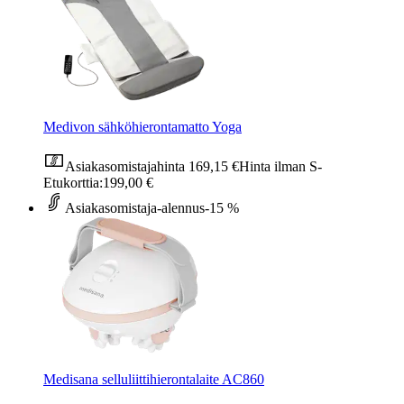
Medivon sähköhierontamatto Yoga
Asiakasomistajahinta
169,15 €
Hinta ilman S-
Etukorttia:
199,00 €
Asiakasomistaja-alennus
-15 %
Medisana selluliittihierontalaite AC860