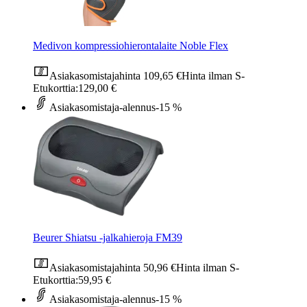
Medivon kompressiohierontalaite Noble Flex
Asiakasomistajahinta
109,65 €
Hinta ilman S-
Etukorttia:
129,00 €
Asiakasomistaja-alennus
-15 %
Beurer Shiatsu -jalkahieroja FM39
Asiakasomistajahinta
50,96 €
Hinta ilman S-
Etukorttia:
59,95 €
Asiakasomistaja-alennus
-15 %