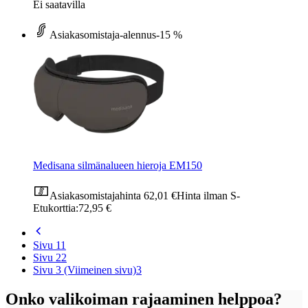
Ei saatavilla
Asiakasomistaja-alennus
-15 %
Medisana silmänalueen hieroja EM150
Asiakasomistajahinta
62,01 €
Hinta ilman S-
Etukorttia:
72,95 €
Sivu 1
1
Sivu 2
2
Sivu 3 (Viimeinen sivu)
3
Onko valikoiman rajaaminen helppoa?