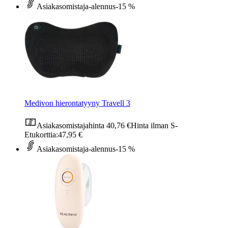
Asiakasomistaja-alennus
-15 %
Medivon hierontatyyny Travell 3
Asiakasomistajahinta
40,76 €
Hinta ilman S-
Etukorttia:
47,95 €
Asiakasomistaja-alennus
-15 %