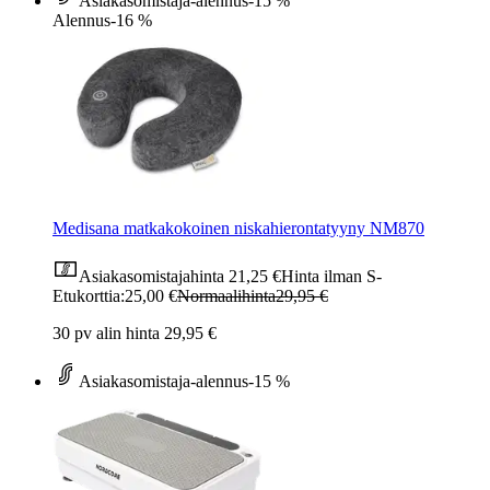
Asiakasomistaja-alennus
-15 %
Alennus
-16 %
Medisana matkakokoinen niskahierontatyyny NM870
Asiakasomistajahinta
21,25 €
Hinta ilman S-
Etukorttia:
25,00 €
Normaalihinta
29,95 €
30 pv alin hinta 29,95 €
Asiakasomistaja-alennus
-15 %