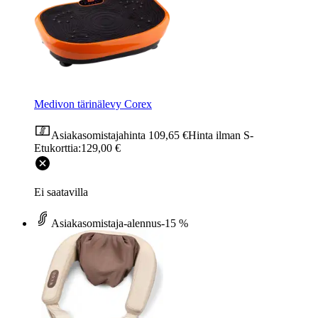
Medivon tärinälevy Corex
Asiakasomistajahinta
109,65 €
Hinta ilman S-
Etukorttia:
129,00 €
Ei saatavilla
Asiakasomistaja-alennus
-15 %