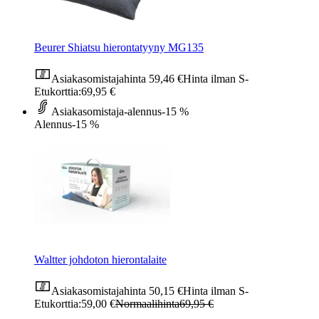
Beurer Shiatsu hierontatyyny MG135
Asiakasomistajahinta
59,46 €
Hinta ilman S-
Etukorttia:
69,95 €
Asiakasomistaja-alennus
-15 %
Alennus
-15 %
Waltter johdoton hierontalaite
Asiakasomistajahinta
50,15 €
Hinta ilman S-
Etukorttia:
59,00 €
Normaalihinta
69,95 €