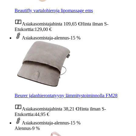
Beautifly vartalohieroja lipomassage ems
Asiakasomistajahinta
109,65 €
Hinta ilman S-
Etukorttia:
129,00 €
Asiakasomistaja-alennus
-15 %
Beurer jalanhierontatyyny lämmitystoiminnolla FM28
Asiakasomistajahinta
38,21 €
Hinta ilman S-
Etukorttia:
44,95 €
Asiakasomistaja-alennus
-15 %
Alennus
-9 %