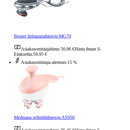
Beurer Infrapunahieroja MG70
Asiakasomistajahinta
50,96 €
Hinta ilman S-
Etukorttia:
59,95 €
Asiakasomistaja-alennus
-15 %
Medisana selluliittihieroja AS950