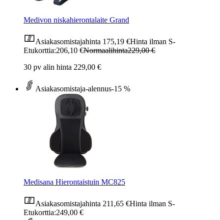
Medivon niskahierontalaite Grand
Asiakasomistajahinta
175,19 €
Hinta ilman S-
Etukorttia:
206,10 €
Normaalihinta
229,00 €
30 pv alin hinta 229,00 €
Asiakasomistaja-alennus
-15 %
Medisana Hierontaistuin MC825
Asiakasomistajahinta
211,65 €
Hinta ilman S-
Etukorttia:
249,00 €