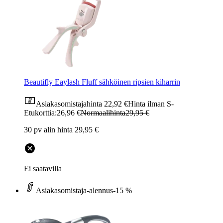
Beautifly Eaylash Fluff sähköinen ripsien kiharrin
Asiakasomistajahinta
22,92 €
Hinta ilman S-
Etukorttia:
26,96 €
Normaalihinta
29,95 €
30 pv alin hinta 29,95 €
Ei saatavilla
Asiakasomistaja-alennus
-15 %