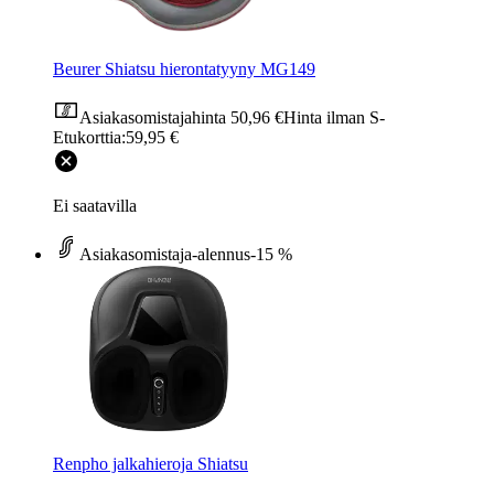
Beurer Shiatsu hierontatyyny MG149
Asiakasomistajahinta
50,96 €
Hinta ilman S-
Etukorttia:
59,95 €
Ei saatavilla
Asiakasomistaja-alennus
-15 %
Renpho jalkahieroja Shiatsu