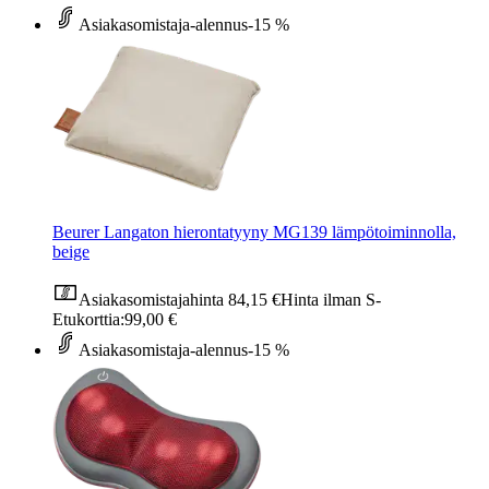
Asiakasomistaja-alennus
-15 %
Beurer Langaton hierontatyyny MG139 lämpötoiminnolla,
beige
Asiakasomistajahinta
84,15 €
Hinta ilman S-
Etukorttia:
99,00 €
Asiakasomistaja-alennus
-15 %