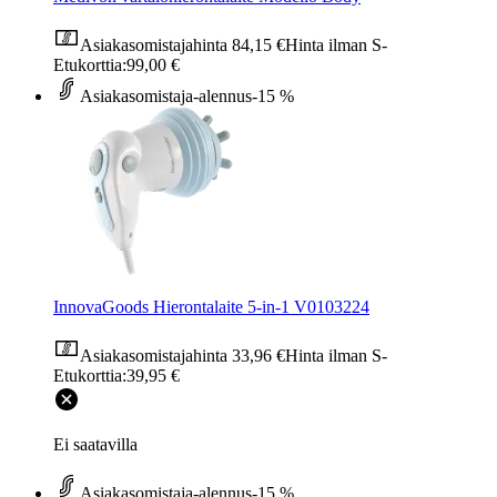
Asiakasomistajahinta
84,15 €
Hinta ilman S-
Etukorttia:
99,00 €
Asiakasomistaja-alennus
-15 %
InnovaGoods Hierontalaite 5-in-1 V0103224
Asiakasomistajahinta
33,96 €
Hinta ilman S-
Etukorttia:
39,95 €
Ei saatavilla
Asiakasomistaja-alennus
-15 %