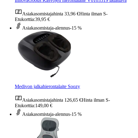
InnovaGoods Kasvojen hierontalaite V0103319 ladattava
Asiakasomistajahinta
33,96 €
Hinta ilman S-
Etukorttia:
39,95 €
Asiakasomistaja-alennus
-15 %
Medivon jalkahierontalaite Soozy
Asiakasomistajahinta
126,65 €
Hinta ilman S-
Etukorttia:
149,00 €
Asiakasomistaja-alennus
-15 %