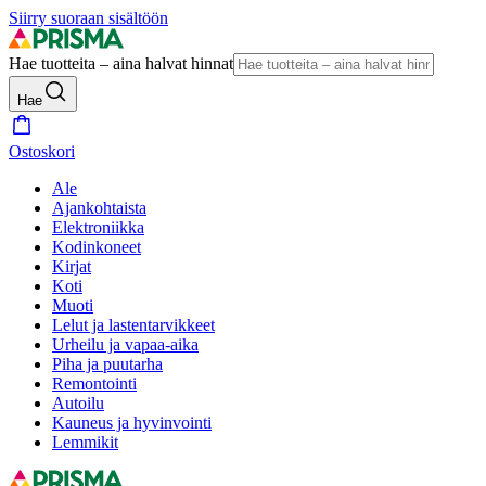
Siirry suoraan sisältöön
Hae tuotteita – aina halvat hinnat
Hae
Ostoskori
Ale
Ajankohtaista
Elektroniikka
Kodinkoneet
Kirjat
Koti
Muoti
Lelut ja lastentarvikkeet
Urheilu ja vapaa-aika
Piha ja puutarha
Remontointi
Autoilu
Kauneus ja hyvinvointi
Lemmikit