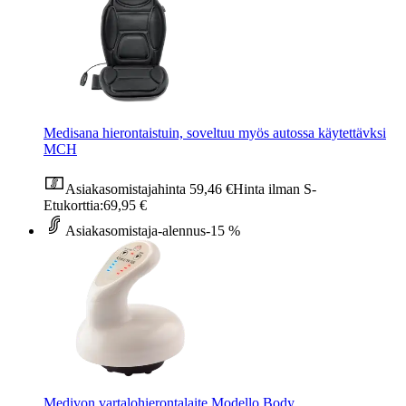
Medisana hierontaistuin, soveltuu myös autossa käytettävksi
MCH
Asiakasomistajahinta
59,46 €
Hinta ilman S-
Etukorttia:
69,95 €
Asiakasomistaja-alennus
-15 %
Medivon vartalohierontalaite Modello Body