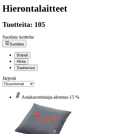
Hierontalaitteet
Tuotteita: 105
Suodata tuotteita
Suodata
Brändi
Hinta
Saatavuus
Järjestä
Asiakasomistaja-alennus
-15 %