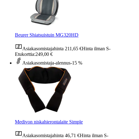
Beurer Shiatsuistuin MG320HD
Asiakasomistajahinta
211,65 €
Hinta ilman S-
Etukorttia:
249,00 €
Asiakasomistaja-alennus
-15 %
Medivon niskahierontalaite Simple
Asiakasomistajahinta
46,71 €
Hinta ilman S-