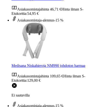
Asiakasomistajahinta
46,71 €
Hinta ilman S-
Etukorttia:
54,95 €
Asiakasomistaja-alennus
-15 %
Medisana Niskahieroja NM990 johdoton harmaa
Asiakasomistajahinta
109,65 €
Hinta ilman S-
Etukorttia:
129,00 €
Ei saatavilla
Asiakasomistaja-alennus
-15 %