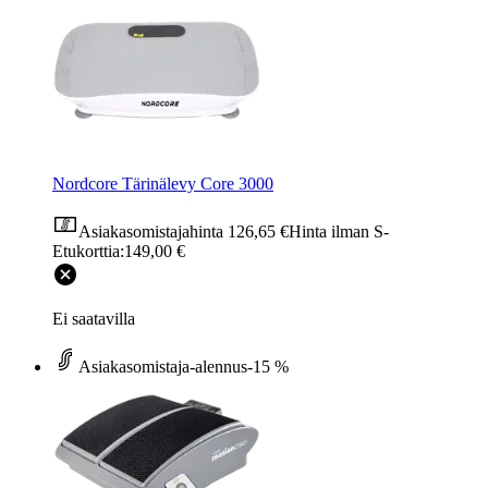
Nordcore Tärinälevy Core 3000
Asiakasomistajahinta
126,65 €
Hinta ilman S-
Etukorttia:
149,00 €
Ei saatavilla
Asiakasomistaja-alennus
-15 %