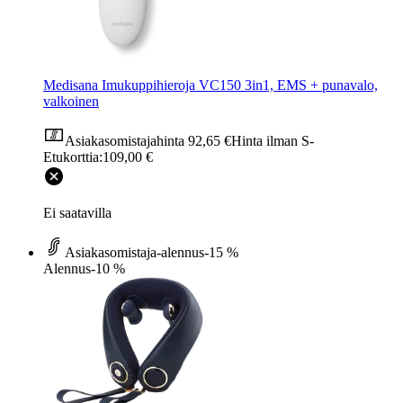
Medisana Imukuppihieroja VC150 3in1, EMS + punavalo,
valkoinen
Asiakasomistajahinta
92,65 €
Hinta ilman S-
Etukorttia:
109,00 €
Ei saatavilla
Asiakasomistaja-alennus
-15 %
Alennus
-10 %