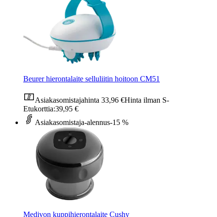
Beurer hierontalaite selluliitin hoitoon CM51
Asiakasomistajahinta
33,96 €
Hinta ilman S-
Etukorttia:
39,95 €
Asiakasomistaja-alennus
-15 %
Medivon kuppihierontalaite Cushy