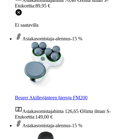
Asiakasomistajahinta
76,46 €
Hinta ilman S-
Etukorttia:
89,95 €
Ei saatavilla
Asiakasomistaja-alennus
-15 %
Beurer Akillesjänteen hieroja FM200
Asiakasomistajahinta
126,65 €
Hinta ilman S-
Etukorttia:
149,00 €
Asiakasomistaja-alennus
-15 %