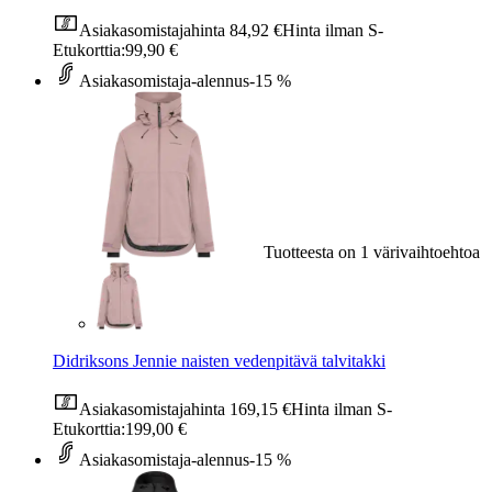
Asiakasomistajahinta
84,92 €
Hinta ilman S-
Etukorttia:
99,90 €
Asiakasomistaja-alennus
-15 %
Tuotteesta on 1 värivaihtoehtoa
Didriksons Jennie naisten vedenpitävä talvitakki
Asiakasomistajahinta
169,15 €
Hinta ilman S-
Etukorttia:
199,00 €
Asiakasomistaja-alennus
-15 %