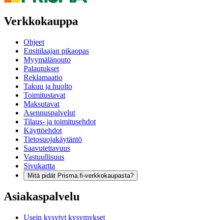
Verkkokauppa
Ohjeet
Ensitilaajan pikaopas
Myymälänouto
Palautukset
Reklamaatio
Takuu ja huolto
Toimitustavat
Maksutavat
Asennuspalvelut
Tilaus- ja toimitusehdot
Käyttöehdot
Tietosuojakäytäntö
Saavutettavuus
Vastuullisuus
Sivukartta
Mitä pidät Prisma.fi-verkkokaupasta?
Asiakaspalvelu
Usein kysytyt kysymykset