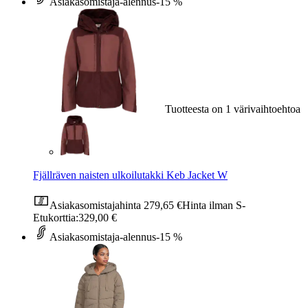
Asiakasomistaja-alennus
-15 %
Tuotteesta on 1 värivaihtoehtoa
Fjällräven naisten ulkoilutakki Keb Jacket W
Asiakasomistajahinta
279,65 €
Hinta ilman S-
Etukorttia:
329,00 €
Asiakasomistaja-alennus
-15 %