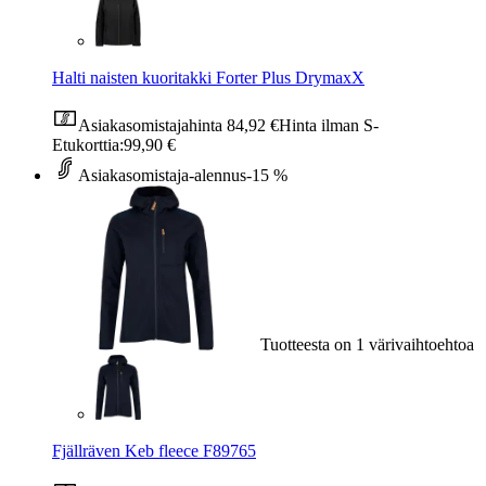
Halti naisten kuoritakki Forter Plus DrymaxX
Asiakasomistajahinta
84,92 €
Hinta ilman S-
Etukorttia:
99,90 €
Asiakasomistaja-alennus
-15 %
Tuotteesta on 1 värivaihtoehtoa
Fjällräven Keb fleece F89765