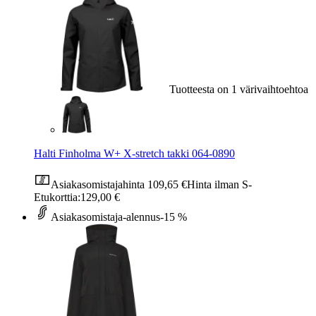
Tuotteesta on 1 värivaihtoehtoa
Halti Finholma W+ X-stretch takki 064-0890
Asiakasomistajahinta
109,65 €
Hinta ilman S-
Etukorttia:
129,00 €
Asiakasomistaja-alennus
-15 %