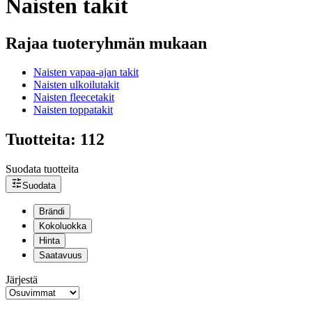
Naisten takit
Rajaa tuoteryhmän mukaan
Naisten vapaa-ajan takit
Naisten ulkoilutakit
Naisten fleecetakit
Naisten toppatakit
Tuotteita: 112
Suodata tuotteita
Suodata
Brändi
Kokoluokka
Hinta
Saatavuus
Järjestä