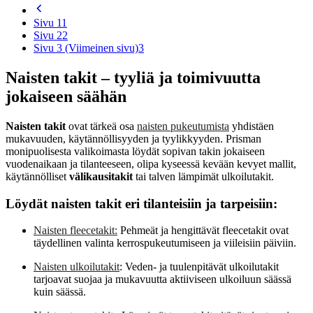
Sivu 1
1
Sivu 2
2
Sivu 3 (Viimeinen sivu)
3
Naisten takit – tyyliä ja toimivuutta
jokaiseen säähän
Naisten takit
ovat tärkeä osa
naisten pukeutumista
yhdistäen
mukavuuden, käytännöllisyyden ja tyylikkyyden. Prisman
monipuolisesta valikoimasta löydät sopivan takin jokaiseen
vuodenaikaan ja tilanteeseen, olipa kyseessä kevään kevyet mallit,
käytännölliset
välikausitakit
tai talven lämpimät ulkoilutakit.
Löydät naisten takit eri tilanteisiin ja tarpeisiin:
Naisten fleecetakit:
Pehmeät ja hengittävät fleecetakit ovat
täydellinen valinta kerrospukeutumiseen ja viileisiin päiviin.
Naisten ulkoilutakit
: Veden- ja tuulenpitävät ulkoilutakit
tarjoavat suojaa ja mukavuutta aktiiviseen ulkoiluun säässä
kuin säässä.