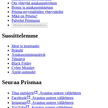
Ota yhteyttä asiakaspalveluun
Bonus ja asiakasomistajuus
Prisma-myymälöiden yhteystiedot
Mikä on Prisma?
Palvelut Prismassa
Muuta evästeasetuksia
Suosittelemme
Ideat ja inspiraatio
Brändit
Asiakasomistajapäivät
Tilipäivä
Black Friday
Cyber Monday
Apple-uutuudet
Seuraa Prismaa
Tilaa uutiskirje
,
Avautuu uuteen välilehteen
Facebook
,
Avautuu uuteen välilehteen
Instagram
,
Avautuu uuteen välilehteen
YouTube
,
Avautuu uuteen välilehteen