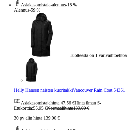
Asiakasomistaja-alennus
-15 %
Alennus
-59 %
Tuotteesta on 1 värivaihtoehtoa
Helly Hansen naisten kuoritakkiVancouver Rain Coat 54351
Asiakasomistajahinta
47,56 €
Hinta ilman S-
Etukorttia:
55,95 €
Normaalihinta
139,00 €
30 pv alin hinta 139,00 €