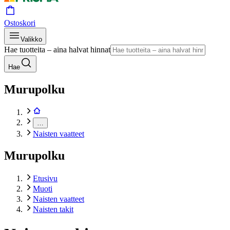
Ostoskori
Valikko
Hae tuotteita – aina halvat hinnat
Hae
Murupolku
…
Naisten vaatteet
Murupolku
Etusivu
Muoti
Naisten vaatteet
Naisten takit