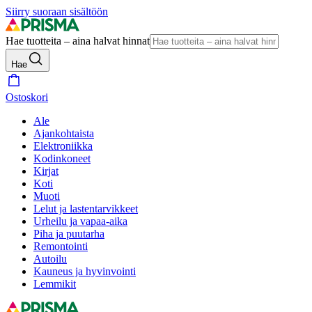
Siirry suoraan sisältöön
Hae tuotteita – aina halvat hinnat
Hae
Ostoskori
Ale
Ajankohtaista
Elektroniikka
Kodinkoneet
Kirjat
Koti
Muoti
Lelut ja lastentarvikkeet
Urheilu ja vapaa-aika
Piha ja puutarha
Remontointi
Autoilu
Kauneus ja hyvinvointi
Lemmikit