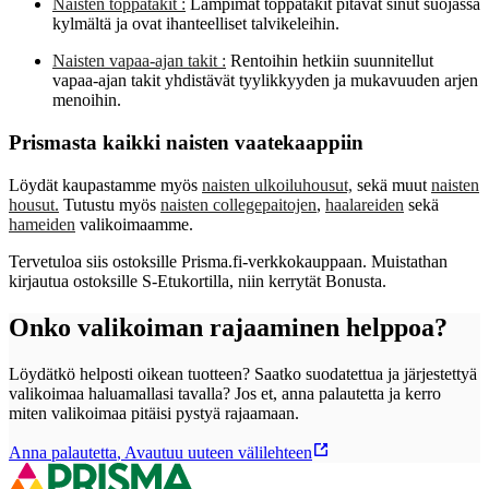
Naisten toppatakit :
Lämpimät toppatakit pitävät sinut suojassa
kylmältä ja ovat ihanteelliset talvikeleihin.
Naisten vapaa-ajan takit :
Rentoihin hetkiin suunnitellut
vapaa-ajan takit yhdistävät tyylikkyyden ja mukavuuden arjen
menoihin.
Prismasta kaikki naisten vaatekaappiin
Löydät kaupastamme myös
naisten ulkoiluhousut,
sekä muut
naisten
housut.
Tutustu myös
naisten collegepaitojen
,
haalareiden
sekä
hameiden
valikoimaamme.
Tervetuloa siis ostoksille Prisma.fi-verkkokauppaan. Muistathan
kirjautua ostoksille S-Etukortilla, niin kerrytät Bonusta.
Onko valikoiman rajaaminen helppoa?
Löydätkö helposti oikean tuotteen? Saatko suodatettua ja järjestettyä
valikoimaa haluamallasi tavalla? Jos et, anna palautetta ja kerro
miten valikoimaa pitäisi pystyä rajaamaan.
Anna palautetta
,
Avautuu uuteen välilehteen