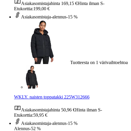
Asiakasomistajahinta
169,15 €
Hinta ilman S-
Etukorttia:
199,00 €
Asiakasomistaja-alennus
-15 %
Tuotteesta on 1 värivaihtoehtoa
WKLY. naisten toppatakki 225W312666
Asiakasomistajahinta
50,96 €
Hinta ilman S-
Etukorttia:
59,95 €
Asiakasomistaja-alennus
-15 %
Alennus
-52 %