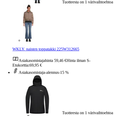
Tuotteesta on 1 värivaihtoehtoa
WKLY. naisten toppatakki 225W312665
Asiakasomistajahinta
59,46 €
Hinta ilman S-
Etukorttia:
69,95 €
Asiakasomistaja-alennus
-15 %
Tuotteesta on 1 värivaihtoehtoa