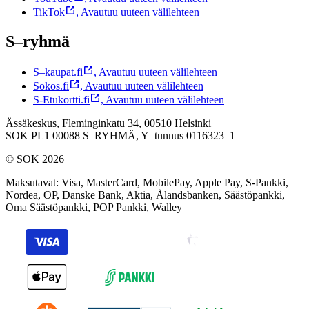
TikTok
,
Avautuu uuteen välilehteen
S–ryhmä
S–kaupat.fi
,
Avautuu uuteen välilehteen
Sokos.fi
,
Avautuu uuteen välilehteen
S-Etukortti.fi
,
Avautuu uuteen välilehteen
Ässäkeskus, Fleminginkatu 34, 00510 Helsinki
SOK PL1 00088 S–RYHMÄ,
Y–tunnus 0116323–1
© SOK 2026
Maksutavat
:
Visa, MasterCard, MobilePay, Apple Pay, S-Pankki,
Nordea, OP, Danske Bank, Aktia, Ålandsbanken, Säästöpankki,
Oma Säästöpankki, POP Pankki, Walley