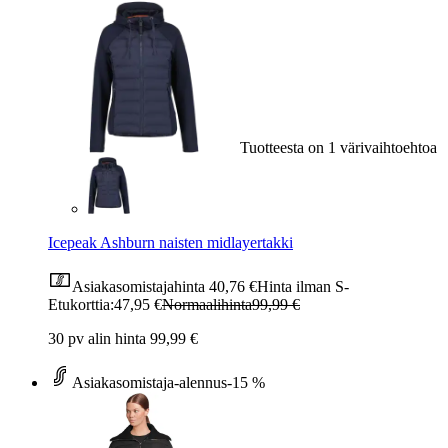
Tuotteesta on 1 värivaihtoehtoa
Icepeak Ashburn naisten midlayertakki
Asiakasomistajahinta
40,76 €
Hinta ilman S-
Etukorttia:
47,95 €
Normaalihinta
99,99 €
30 pv alin hinta 99,99 €
Asiakasomistaja-alennus
-15 %