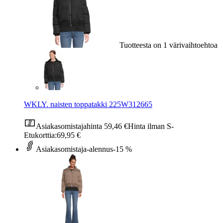
Tuotteesta on 1 värivaihtoehtoa
WKLY. naisten toppatakki 225W312665
Asiakasomistajahinta
59,46 €
Hinta ilman S-
Etukorttia:
69,95 €
Asiakasomistaja-alennus
-15 %