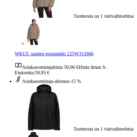
Tuotteesta on 1 värivaihtoehtoa
WKLY. naisten toppatakki 225W312666
Asiakasomistajahinta
50,96 €
Hinta ilman S-
Etukorttia:
59,95 €
Asiakasomistaja-alennus
-15 %
Tuotteesta on 1 värivaihtoehtoa