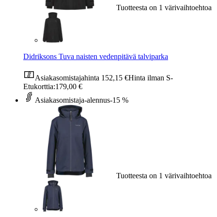
Tuotteesta on 1 värivaihtoehtoa
Didriksons Tuva naisten vedenpitävä talviparka
Asiakasomistajahinta
152,15 €
Hinta ilman S-
Etukorttia:
179,00 €
Asiakasomistaja-alennus
-15 %
Tuotteesta on 1 värivaihtoehtoa