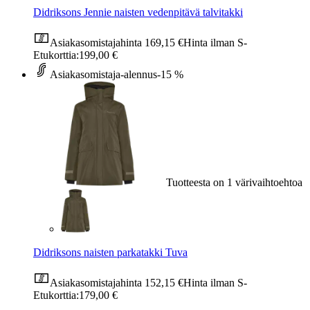
Didriksons Jennie naisten vedenpitävä talvitakki
Asiakasomistajahinta
169,15 €
Hinta ilman S-
Etukorttia:
199,00 €
Asiakasomistaja-alennus
-15 %
Tuotteesta on 1 värivaihtoehtoa
Didriksons naisten parkatakki Tuva
Asiakasomistajahinta
152,15 €
Hinta ilman S-
Etukorttia:
179,00 €