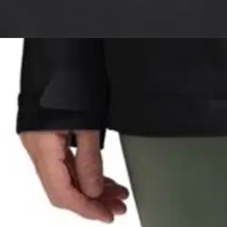
black
Valittu koko:
Valitse koko
XS
S
M
L
XL
2XL
3XL
Valitse toimitustapa
Nouto myymälästä
Toimitus
Ilmainen
Kotiin tai noutopisteeseen
Alk. 0 €
Siirry valitsemaan myymälä