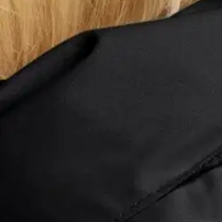
Avaa kuva suurempana
Avaa kuva suurempana
Avaa kuva suurempana
Avaa kuva suurempana
Avaa kuva suurempana
Avaa kuva suurempana
Karusellin nuolipainikkeet
Seuraava
Karusellin pikakuvakkeet