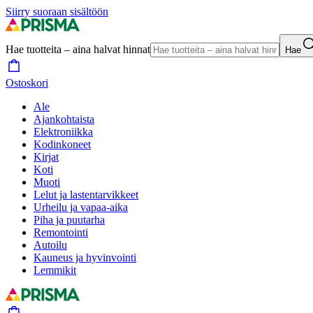
Siirry suoraan sisältöön
Hae tuotteita – aina halvat hinnat
Hae
Ostoskori
Ale
Ajankohtaista
Elektroniikka
Kodinkoneet
Kirjat
Koti
Muoti
Lelut ja lastentarvikkeet
Urheilu ja vapaa-aika
Piha ja puutarha
Remontointi
Autoilu
Kauneus ja hyvinvointi
Lemmikit