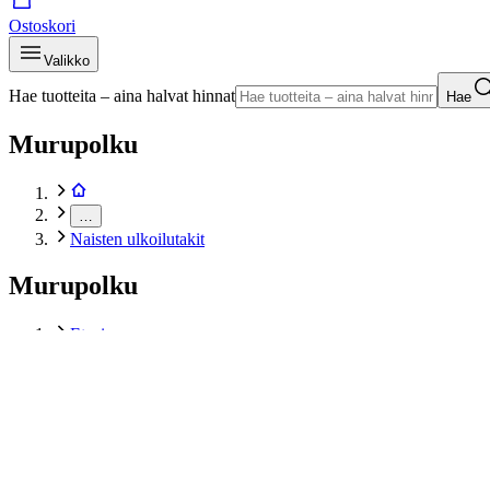
Ostoskori
Valikko
Hae tuotteita – aina halvat hinnat
Hae
Murupolku
…
Naisten ulkoilutakit
Murupolku
Etusivu
Muoti
Naisten vaatteet
Naisten takit
Naisten ulkoilutakit
Jack Wolfskin naisten kuoritakki trailtime 2L W
Tuotekuvat- ja videot
Ohita tuotekuvat