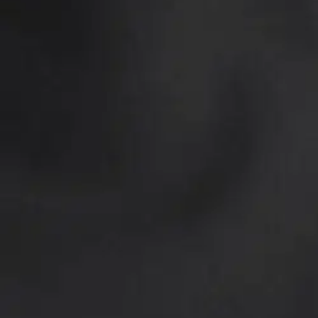
Jack Wolfskin
Jack Wolfskin naisten kuoritakk
101,96 €
Asiakasomistajahinta
Hinta ilman S-Etukorttia:
119,95 €
Verkkokaupan hinta
Valittu väri:
black