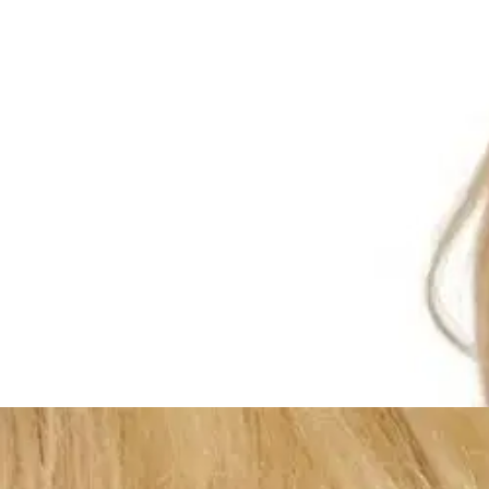
Karusellin pikakuvakkeet