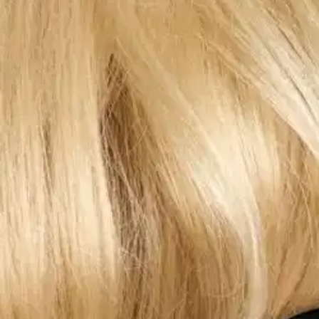
Asiakasomistaja-alennus
-15 %