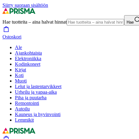
Siirry suoraan sisältöön
Hae tuotteita – aina halvat hinnat
Hae
Ostoskori
Ale
Ajankohtaista
Elektroniikka
Kodinkoneet
Kirjat
Koti
Muoti
Lelut ja lastentarvikkeet
Urheilu ja vapaa-aika
Piha ja puutarha
Remontointi
Autoilu
Kauneus ja hyvinvointi
Lemmikit