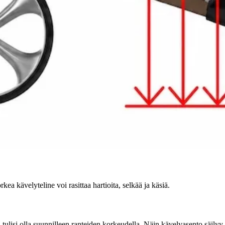
kea kävelyteline voi rasittaa hartioita, selkää ja käsiä.
 tulisi olla suunnilleen ranteiden korkeudella. Näin kävelyasento säilyy 