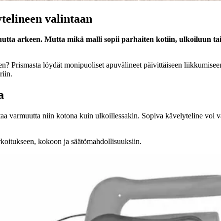
ytelineen valintaan
muutta arkeen. Mutta mikä malli sopii parhaiten kotiin, ulkoiluun t
een? Prismasta löydät monipuoliset apuvälineet päivittäiseen liikkumise
riin.
a
 antaa varmuutta niin kotona kuin ulkoillessakin. Sopiva kävelyteline voi 
tarkoitukseen, kokoon ja säätömahdollisuuksiin.