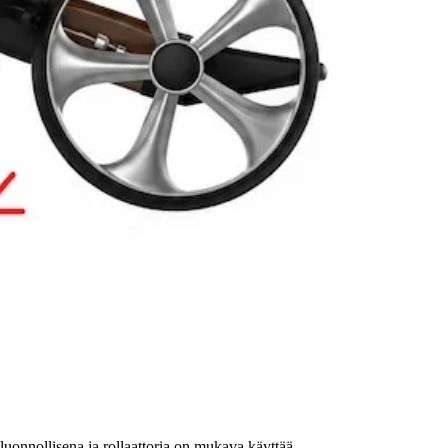
luonnollisena ja rollaattoria on mukava käyttää.