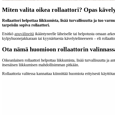
Miten valita oikea rollaattori? Opas kävel
Rollaattori helpottaa liikkumista, lisää turvallisuutta ja tuo var
tarpeisiin sopiva rollaattori.
Etsitkö
apuvälineitä
ikääntyneelle läheiselle tai helpotusta omaan ark
kylpyhuonejakkaraan tai kyynärtuesta kävelytelineeseen – eli rollaatto
Ota nämä huomioon rollaattorin valinnass
Oikeanlainen rollaattori helpottaa liikkumista, lisää turvallisuutta ja
itsenäisen liikkumisen mahdollisimman pitkään.
Rollaattoria valitessa kannattaa kiinnittää huomiota erityisesti käyttö