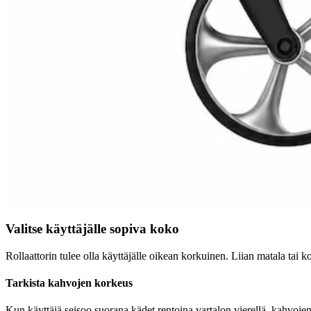
Valitse käyttäjälle sopiva koko
Rollaattorin tulee olla käyttäjälle oikean korkuinen. Liian matala tai kor
Tarkista kahvojen korkeus
Kun käyttäjä seisoo suorana kädet rentoina vartalon vierellä, kahvojen