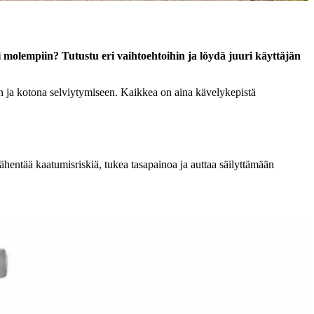
ai molempiin? Tutustu eri vaihtoehtoihin ja löydä juuri käyttäjän
en ja kotona selviytymiseen. Kaikkea on aina kävelykepistä
vähentää kaatumisriskiä, tukea tasapainoa ja auttaa säilyttämään