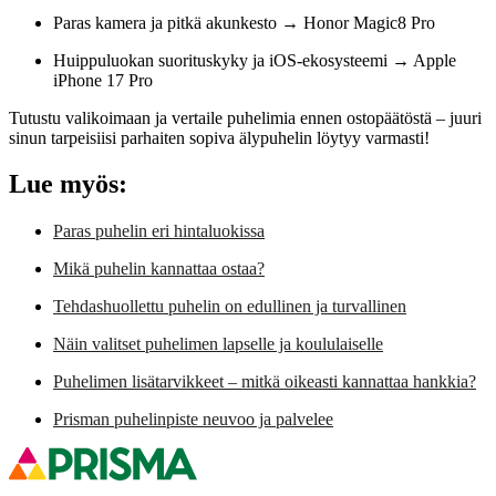
Paras kamera ja pitkä akunkesto → Honor Magic8 Pro
Huippuluokan suorituskyky ja iOS-ekosysteemi → Apple
iPhone 17 Pro
Tutustu valikoimaan ja vertaile puhelimia ennen ostopäätöstä – juuri
sinun tarpeisiisi parhaiten sopiva älypuhelin löytyy varmasti!
Lue myös:
Paras puhelin eri hintaluokissa
Mikä puhelin kannattaa ostaa?
Tehdashuollettu puhelin on edullinen ja turvallinen
Näin valitset puhelimen lapselle ja koululaiselle
Puhelimen lisätarvikkeet – mitkä oikeasti kannattaa hankkia?
Prisman puhelinpiste neuvoo ja palvelee