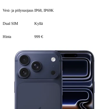
Vesi- ja pölysuojaus
IP68, IP69K
Dual SIM
Kyllä
Hinta
9
99 €