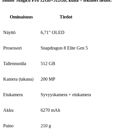
Honor Magic8 Pro 12Gb+512Gb, kulta – tekniset tiedot:
Ominaisuus
Tiedot
Näyttö
6,71" OLED
Prosessori
Snapdragon 8 Elite Gen 5
Tallennustila
512 GB
Kamera (takana)
200 MP
Etukamera
Syvyyskamera + etukamera
Akku
6270 mAh
Paino
210 g