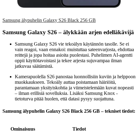
Samsung älypuhelin Galaxy S26 Black 256 GB
Samsung Galaxy S26 – älykkään arjen edelläkävijä
Samsung Galaxy S26 vie tekoälyn käytännön tasolle. Se ei
vain reagoi, vaan ennakoi: muistuttaa sateenvarjosta, ehdottaa
reittejä ja jopa hoitaa asioita puolestasi. Puhelimen AI-agentti
oppii käyttötavoistasi ja tekee arjesta sujuvampaa ilman
jatkuvaa säätämistä.
Kamerapuolella S26 panostaa luonnollisiin kuviin ja helppoon
muokkaukseen. Tekoäly auttaa poistamaan häiriöitä,
parantamaan yksityiskohtia ja viimeistelemään kuvat nopeasti
– ilman erillisiä sovelluksia. Lisäksi Samsung Knox -
tietoturva pitää huolen, että datasi pysyy suojattuna.
Samsung älypuhelin Galaxy S26 Black 256 GB – tekniset tiedot:
Ominaisuus
Tiedot