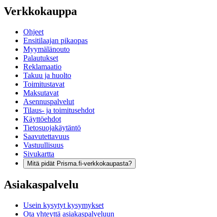
Verkkokauppa
Ohjeet
Ensitilaajan pikaopas
Myymälänouto
Palautukset
Reklamaatio
Takuu ja huolto
Toimitustavat
Maksutavat
Asennuspalvelut
Tilaus- ja toimitusehdot
Käyttöehdot
Tietosuojakäytäntö
Saavutettavuus
Vastuullisuus
Sivukartta
Mitä pidät Prisma.fi-verkkokaupasta?
Asiakaspalvelu
Usein kysytyt kysymykset
Ota yhteyttä asiakaspalveluun