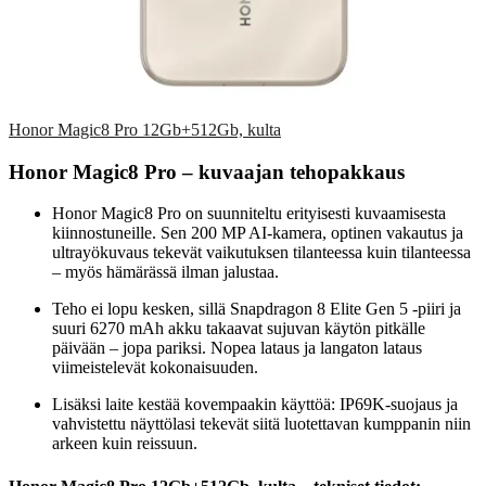
Honor Magic8 Pro 12Gb+512Gb, kulta
Honor Magic8 Pro – kuvaajan tehopakkaus
Honor Magic8 Pro on suunniteltu erityisesti kuvaamisesta
kiinnostuneille. Sen 200 MP AI-kamera, optinen vakautus ja
ultrayökuvaus tekevät vaikutuksen tilanteessa kuin tilanteessa
– myös hämärässä ilman jalustaa.
Teho ei lopu kesken, sillä Snapdragon 8 Elite Gen 5 -piiri ja
suuri 6270 mAh akku takaavat sujuvan käytön pitkälle
päivään – jopa pariksi. Nopea lataus ja langaton lataus
viimeistelevät kokonaisuuden.
Lisäksi laite kestää kovempaakin käyttöä: IP69K-suojaus ja
vahvistettu näyttölasi tekevät siitä luotettavan kumppanin niin
arkeen kuin reissuun.