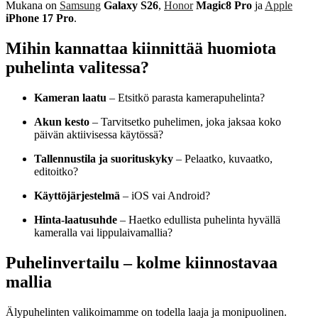
Mukana on
Samsung
Galaxy S26
,
Honor
Magic8 Pro
ja
Apple
iPhone 17 Pro
.
Mihin kannattaa kiinnittää huomiota
puhelinta valitessa?
Kameran laatu
– Etsitkö parasta kamerapuhelinta?
Akun kesto
– Tarvitsetko puhelimen, joka jaksaa koko
päivän aktiivisessa käytössä?
Tallennustila ja suorituskyky
– Pelaatko, kuvaatko,
editoitko?
Käyttöjärjestelmä
– iOS vai Android?
Hinta-laatusuhde
– Haetko edullista puhelinta hyvällä
kameralla vai lippulaivamallia?
Puhelinvertailu – kolme kiinnostavaa
mallia
Älypuhelinten valikoimamme on todella laaja ja monipuolinen.