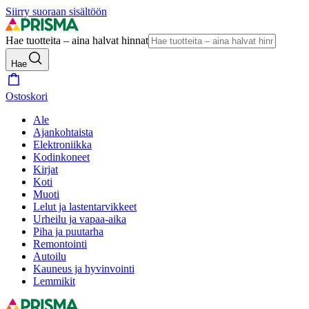
Siirry suoraan sisältöön
Hae tuotteita – aina halvat hinnat
Hae
Ostoskori
Ale
Ajankohtaista
Elektroniikka
Kodinkoneet
Kirjat
Koti
Muoti
Lelut ja lastentarvikkeet
Urheilu ja vapaa-aika
Piha ja puutarha
Remontointi
Autoilu
Kauneus ja hyvinvointi
Lemmikit