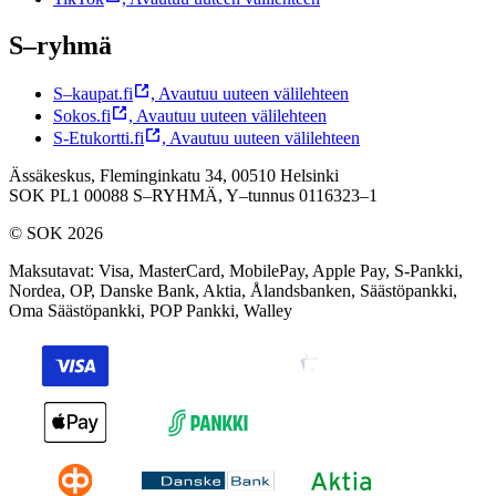
S–ryhmä
S–kaupat.fi
,
Avautuu uuteen välilehteen
Sokos.fi
,
Avautuu uuteen välilehteen
S-Etukortti.fi
,
Avautuu uuteen välilehteen
Ässäkeskus, Fleminginkatu 34, 00510 Helsinki
SOK PL1 00088 S–RYHMÄ,
Y–tunnus 0116323–1
© SOK 2026
Maksutavat
:
Visa, MasterCard, MobilePay, Apple Pay, S-Pankki,
Nordea, OP, Danske Bank, Aktia, Ålandsbanken, Säästöpankki,
Oma Säästöpankki, POP Pankki, Walley