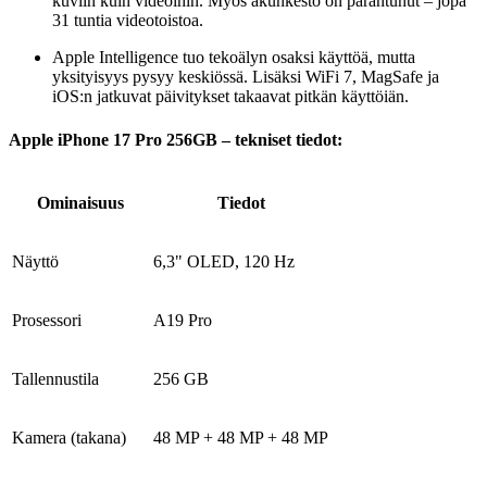
kuviin kuin videoihin. Myös akunkesto on parantunut – jopa
31 tuntia videotoistoa.
Apple Intelligence tuo tekoälyn osaksi käyttöä, mutta
yksityisyys pysyy keskiössä. Lisäksi WiFi 7, MagSafe ja
iOS:n jatkuvat päivitykset takaavat pitkän käyttöiän.
Apple iPhone 17 Pro 256GB – tekniset tiedot:
Ominaisuus
Tiedot
Näyttö
6,3" OLED, 120 Hz
Prosessori
A19 Pro
Tallennustila
256 GB
Kamera (takana)
48 MP + 48 MP + 48 MP