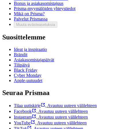
Bonus ja asiakasomistajuus
Prisma-myymälöiden yhteystiedot
Mikä on Prisma?
Palvelut Prismassa
Muuta evästeasetuksia
Suosittelemme
Ideat ja inspiraatio
Brändit
Asiakasomistajapäivät
Tilipäivä
Black Friday
Cyber Monday
Apple-uutuudet
Seuraa Prismaa
Tilaa uutiskirje
,
Avautuu uuteen välilehteen
Facebook
,
Avautuu uuteen välilehteen
Instagram
,
Avautuu uuteen välilehteen
YouTube
,
Avautuu uuteen välilehteen
TikTok
,
Avautuu uuteen välilehteen