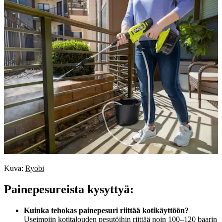
Kuva:
Ryobi
Painepesureista kysyttyä:
Kuinka tehokas painepesuri riittää kotikäyttöön?
Useimpiin kotitalouden pesutöihin riittää noin 100–120 baarin