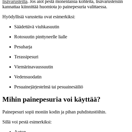
lisävarusteilla
. Jos aiot pestä monenlaisia kohteita, lisävarusteisiin
kannattaa kiinnittää huomiota jo painepesuria valittaessa.
Hyödyllisiä varusteita ovat esimerkiksi:
Säädettävä viuhkasuutin
Rotosuutin pinttyneelle lialle
Pesuharja
Terassipesuri
Viemärinavaussuutin
Vedensuodatin
Pesuainejärjestelmä tai pesuainesäiliö
Mihin painepesuria voi käyttää?
Painepesuri sopii moniin kodin ja pihan puhdistustöihin.
Sillä voi pestä esimerkiksi:
Auton