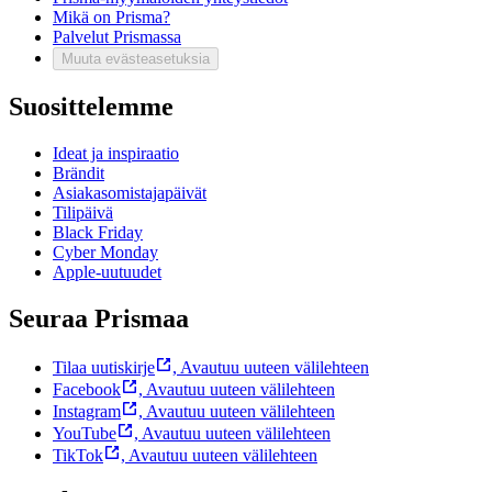
Mikä on Prisma?
Palvelut Prismassa
Muuta evästeasetuksia
Suosittelemme
Ideat ja inspiraatio
Brändit
Asiakasomistajapäivät
Tilipäivä
Black Friday
Cyber Monday
Apple-uutuudet
Seuraa Prismaa
Tilaa uutiskirje
,
Avautuu uuteen välilehteen
Facebook
,
Avautuu uuteen välilehteen
Instagram
,
Avautuu uuteen välilehteen
YouTube
,
Avautuu uuteen välilehteen
TikTok
,
Avautuu uuteen välilehteen