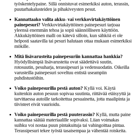
työskentelypaine. Sillä onnistuvat esimerkiksi auton, terassin,
puutarhakalusteiden ja pihakiveysten pesut.
Kannattaako valita akku- vai verkkovirtakäyttöinen
painepesuri?
Verkkovirtakäyttöinen painepesuri tarjoaa
yleensä enemmän tehoa ja sopii säännölliseen käyttöön.
Akkukäyttöinen malli on kätevä silloin, kun sähköä ei ole
helposti saatavilla tai pesuri halutaan ottaa mukaan esimerkiksi
mökille.
Mitä lisävarusteita painepesuriin kannattaa hankkia?
Hyödyllisimpiä lisävarusteita ovat säädettävä suutin,
rotosuutin, pesuharja, terassipesuri ja vedensuodatin. Oikeilla
varusteilla painepesuri soveltuu entistä useampiin
puhdistustöihin.
Voiko painepesurilla pestä auton?
Kyllä voi. Käytä
kuitenkin auton pesuun sopivaa suutinta, riittävää etäisyyttä ja
tarvittaessa autoille tarkoitettua pesuainetta, jotta maalipinta ja
tiivisteet eivät vaurioidu.
Voiko painepesurilla pestä puuterassin?
Kyllä, mutta paine
kannattaa säätää materiaalille sopivaksi. Liian voimakas
suihku voi nostaa puun pintakuituja tai vahingoittaa pintaa.
Terassipesuri tekee työstä tasaisempaa ja vähentää roiskeita.