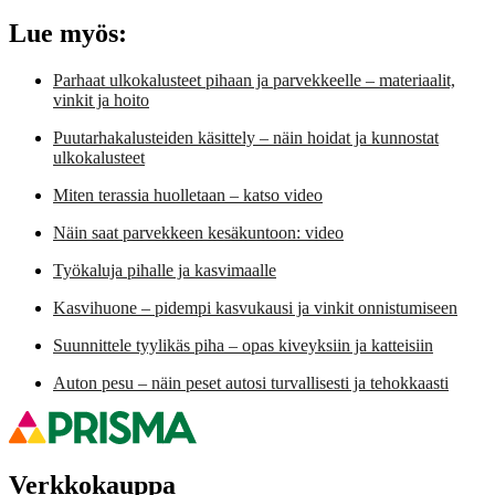
Lue myös:
Parhaat ulkokalusteet pihaan ja parvekkeelle – materiaalit,
vinkit ja hoito
Puutarhakalusteiden käsittely – näin hoidat ja kunnostat
ulkokalusteet
Miten terassia huolletaan – katso video
Näin saat parvekkeen kesäkuntoon: video
Työkaluja pihalle ja kasvimaalle
Kasvihuone – pidempi kasvukausi ja vinkit onnistumiseen
Suunnittele tyylikäs piha – opas kiveyksiin ja katteisiin
Auton pesu – näin peset autosi turvallisesti ja tehokkaasti
Verkkokauppa