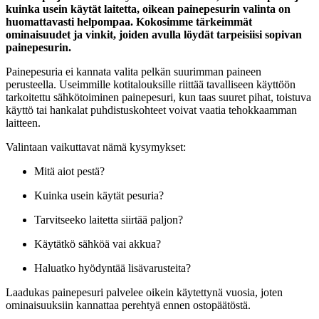
kuinka usein käytät laitetta, oikean painepesurin valinta on
huomattavasti helpompaa. Kokosimme tärkeimmät
ominaisuudet ja vinkit, joiden avulla löydät tarpeisiisi sopivan
painepesurin.
Painepesuria ei kannata valita pelkän suurimman paineen
perusteella. Useimmille kotitalouksille riittää tavalliseen käyttöön
tarkoitettu sähkötoiminen painepesuri, kun taas suuret pihat, toistuva
käyttö tai hankalat puhdistuskohteet voivat vaatia tehokkaamman
laitteen.
Valintaan vaikuttavat nämä kysymykset:
Mitä aiot pestä?
Kuinka usein käytät pesuria?
Tarvitseeko laitetta siirtää paljon?
Käytätkö sähköä vai akkua?
Haluatko hyödyntää lisävarusteita?
Laadukas painepesuri palvelee oikein käytettynä vuosia, joten
ominaisuuksiin kannattaa perehtyä ennen ostopäätöstä.