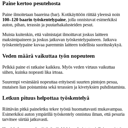
Paine kertoo pesutehosta
Paine ilmoitetaan baareina (bar). Kotikäyttöön riittää yleensä noin
100–120 baarin työskentelypaine
, jolla onnistuvat esimerkiksi
auton, pihan, terassin ja puutarhakalusteiden pesut.
Muista kuitenkin, että valmistajat ilmoittavat joskus laitteen
maksimipaineen ja joskus jatkuvan työskentelypaineen. Jatkuva
työskentelypaine kuvaa paremmin laitteen todellista suorituskykyä.
Veden määrä vaikuttaa työn nopeuteen
Pelkkä paine ei ratkaise kaikkea. Myös veden virtaus vaikuttaa
siihen, kuinka nopeasti lika irtoaa.
Suurempi vesimäärä nopeuttaa erityisesti suurten pintojen pesua,
mutaisen lian poistamista sekä terassien ja kivetyksien puhdistamista.
Letkun pituus helpottaa työskentelyä
Riittävän pitkä paineletku tekee työstä huomattavasti mukavampaa.
Esimerkiksi auton ympärillä työskentely onnistuu ilman, että pesuria
tarvitsee siirtää jatkuvasti.