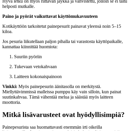
Hyvä letku on myös riittävän jäykkä ja vahvistettu, jolloin se ei taitu
helposti mutkalle.
Paino ja pyörät vaikuttavat käyttömukavuuteen
Kotikäyttöön tarkoitetut painepesurit painavat yleensä noin 5–15
kiloa.
Jos pesuria liikutellaan paljon pihalla tai varastosta käyttöpaikalle,
kannattaa kiinnittää huomiota:
Suuriin pyöriin
Tukevaan vetokahvaan
Laitteen kokonaispainoon
Vinkki:
Myös painepesurin äänitasolla on merkitystä.
Miellyttävimmissä malleissa pumppu käy vain silloin, kun painat
suutinkahvaa. Tämä vähentää melua ja säästää myös laitteen
moottoria.
Mitkä lisävarusteet ovat hyödyllisimpiä?
Painepesurista saa huomattavasti enemmän irti oikeilla