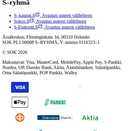
S–ryhmä
S–kaupat.fi
,
Avautuu uuteen välilehteen
Sokos.fi
,
Avautuu uuteen välilehteen
S-Etukortti.fi
,
Avautuu uuteen välilehteen
Ässäkeskus, Fleminginkatu 34, 00510 Helsinki
SOK PL1 00088 S–RYHMÄ,
Y–tunnus 0116323–1
© SOK 2026
Maksutavat
:
Visa, MasterCard, MobilePay, Apple Pay, S-Pankki,
Nordea, OP, Danske Bank, Aktia, Ålandsbanken, Säästöpankki,
Oma Säästöpankki, POP Pankki, Walley