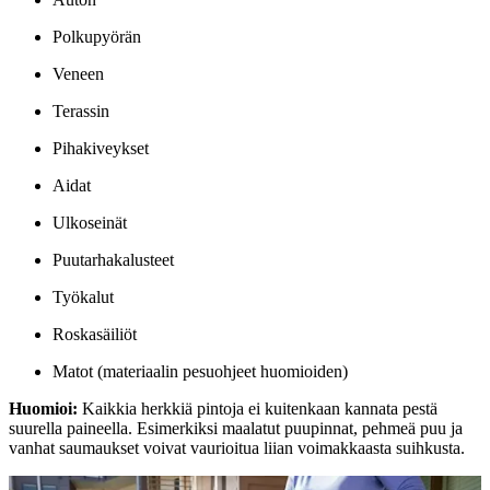
Polkupyörän
Veneen
Terassin
Pihakiveykset
Aidat
Ulkoseinät
Puutarhakalusteet
Työkalut
Roskasäiliöt
Matot (materiaalin pesuohjeet huomioiden)
Huomioi:
Kaikkia herkkiä pintoja ei kuitenkaan kannata pestä
suurella paineella. Esimerkiksi maalatut puupinnat, pehmeä puu ja
vanhat saumaukset voivat vaurioitua liian voimakkaasta suihkusta.