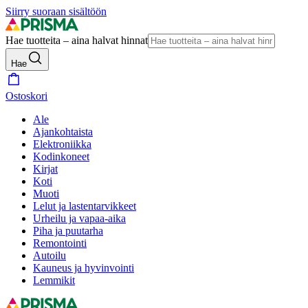
Siirry suoraan sisältöön
Hae tuotteita – aina halvat hinnat
Hae
Ostoskori
Ale
Ajankohtaista
Elektroniikka
Kodinkoneet
Kirjat
Koti
Muoti
Lelut ja lastentarvikkeet
Urheilu ja vapaa-aika
Piha ja puutarha
Remontointi
Autoilu
Kauneus ja hyvinvointi
Lemmikit