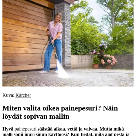
Kuva:
Kärcher
Miten valita oikea painepesuri? Näin
löydät sopivan mallin
Hyvä
painepesuri
säästää aikaa, vettä ja vaivaa. Mutta mikä
malli sopii juuri sinun käyttöösi? Kun tiedät, mitä aiot pestä ja