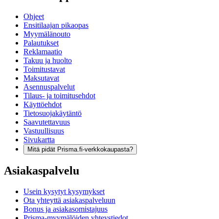
Ohjeet
Ensitilaajan pikaopas
Myymälänouto
Palautukset
Reklamaatio
Takuu ja huolto
Toimitustavat
Maksutavat
Asennuspalvelut
Tilaus- ja toimitusehdot
Käyttöehdot
Tietosuojakäytäntö
Saavutettavuus
Vastuullisuus
Sivukartta
Mitä pidät Prisma.fi-verkkokaupasta?
Asiakaspalvelu
Usein kysytyt kysymykset
Ota yhteyttä asiakaspalveluun
Bonus ja asiakasomistajuus
Prisma-myymälöiden yhteystiedot