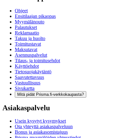
Ohjeet
Ensitilaajan pikaopas
Myymälänouto
Palautukset
Reklamaatio
Takuu ja huolto
Toimitustavat
Maksutavat
Asennuspalvelut
Tilaus- ja toimitusehdot
Käyttöehdot
Tietosuojakäytäntö
Saavutettavuus
Vastuullisuus
Sivukartta
Mitä pidät Prisma.fi-verkkokaupasta?
Asiakaspalvelu
Usein kysytyt kysymykset
Ota yhteyttä asiakaspalveluun
Bonus ja asiakasomistajuus
Prisma-myymälöiden yhteystiedot