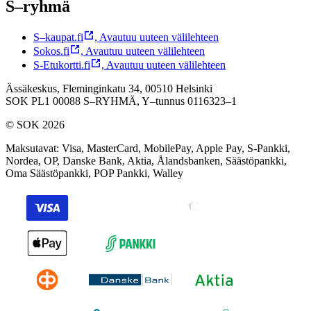
S–ryhmä
S–kaupat.fi
,
Avautuu uuteen välilehteen
Sokos.fi
,
Avautuu uuteen välilehteen
S-Etukortti.fi
,
Avautuu uuteen välilehteen
Ässäkeskus, Fleminginkatu 34, 00510 Helsinki
SOK PL1 00088 S–RYHMÄ,
Y–tunnus 0116323–1
© SOK 2026
Maksutavat
:
Visa, MasterCard, MobilePay, Apple Pay, S-Pankki,
Nordea, OP, Danske Bank, Aktia, Ålandsbanken, Säästöpankki,
Oma Säästöpankki, POP Pankki, Walley