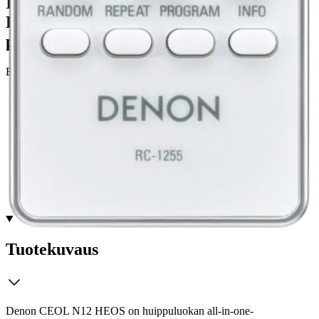
Ilmainen toimitus yli 100 €:n tilauksille
Postin pakettiautomaattiin tai
palvelupisteeseen!
Etu ei koske Suuri‑lisäpalvelulla toimitettavia tuotteita.
Tarkista myymäläsaatavuus
Ei saatavilla
Tuotekuvaus
Denon CEOL N12 HEOS on huippuluokan all-in-one-