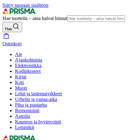
Siirry suoraan sisältöön
Hae tuotteita – aina halvat hinnat
Hae
Ostoskori
Ale
Ajankohtaista
Elektroniikka
Kodinkoneet
Kirjat
Koti
Muoti
Lelut ja lastentarvikkeet
Urheilu ja vapaa-aika
Piha ja puutarha
Remontointi
Autoilu
Kauneus ja hyvinvointi
Lemmikit