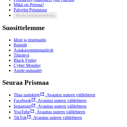
Mikä on Prisma?
Palvelut Prismassa
Muuta evästeasetuksia
Suosittelemme
Ideat ja inspiraatio
Brändit
Asiakasomistajapäivät
Tilipäivä
Black Friday
Cyber Monday
Apple-uutuudet
Seuraa Prismaa
Tilaa uutiskirje
,
Avautuu uuteen välilehteen
Facebook
,
Avautuu uuteen välilehteen
Instagram
,
Avautuu uuteen välilehteen
YouTube
,
Avautuu uuteen välilehteen
TikTok
,
Avautuu uuteen välilehteen