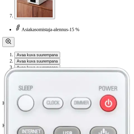
Asiakasomistaja-alennus
-15 %
Avaa kuva suurempana
Avaa kuva suurempana
Avaa kuva suurempana
Avaa kuva suurempana
Avaa kuva suurempana
Avaa kuva suurempana
Avaa kuva suurempana
Karusellin nuolipainikkeet
Seuraava
Karusellin pikakuvakkeet