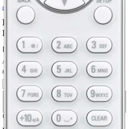
Denon
Denon vahvistin CEOL N12
HEOS
551,65 €
Asiakasomistajahinta
Hinta ilman S-Etukorttia:
649,00 €
Verkkokaupan hinta
Valitse toimitustapa
Nouto myymälästä
Toimitus
Ei saatavilla
Ei saatavilla