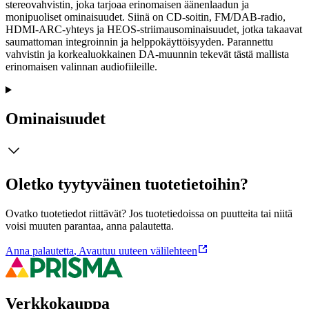
stereovahvistin, joka tarjoaa erinomaisen äänenlaadun ja
monipuoliset ominaisuudet. Siinä on CD-soitin, FM/DAB-radio,
HDMI-ARC-yhteys ja HEOS-striimausominaisuudet, jotka takaavat
saumattoman integroinnin ja helppokäyttöisyyden. Parannettu
vahvistin ja korkealuokkainen DA-muunnin tekevät tästä mallista
erinomaisen valinnan audiofiileille.
Ominaisuudet
Oletko tyytyväinen tuotetietoihin?
Ovatko tuotetiedot riittävät? Jos tuotetiedoissa on puutteita tai niitä
voisi muuten parantaa, anna palautetta.
Anna palautetta
,
Avautuu uuteen välilehteen
Verkkokauppa