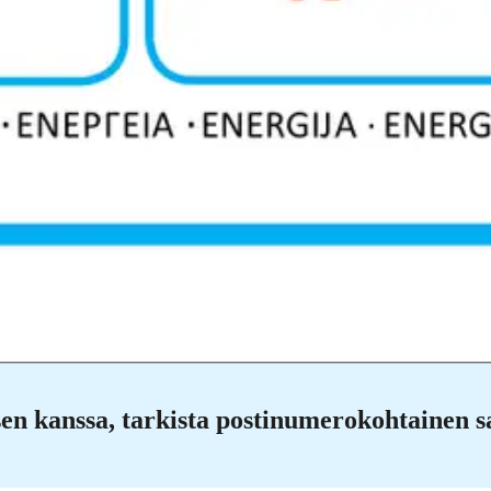
alämpöpumppu valkoinen asenne
 kanssa, tarkista postinumerokohtainen s