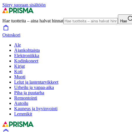
Siirry suoraan sisältöön
Hae tuotteita – aina halvat hinnat
Hae
Ostoskori
Ale
Ajankohtaista
Elektroniikka
Kodinkoneet
Kirjat
Koti
Muoti
Lelut ja lastentarvikkeet
Urheilu ja vapaa-aika
Piha ja puutarha
Remontointi
Autoilu
Kauneus ja hyvinvointi
Lemmikit