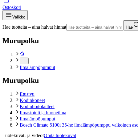
Ostoskori
Valikko
Hae tuotteita – aina halvat hinnat
Hae
Murupolku
…
Ilmalämpöpumput
Murupolku
Etusivu
Kodinkoneet
Kodinhoitolaitteet
Ilmastointi ja huoneilma
Ilmalämpöpumput
Bosch Climate 5100i 35-he ilmalämpöpumppu valkoinen ase
Tuotekuvat- ja videot
Ohita tuotekuvat