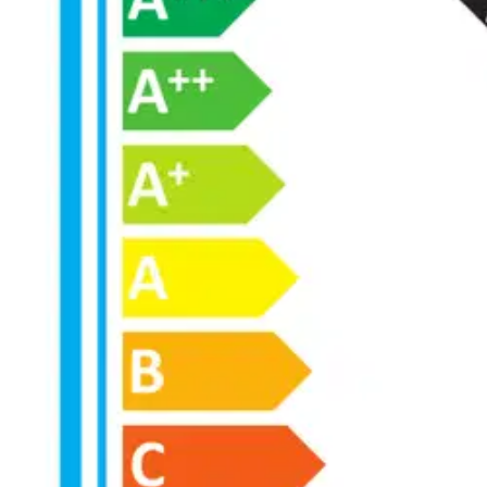
Asiakasomistaja-alennus
-5 %
Avaa kuva suurempana
Avaa kuva suurempana
Avaa kuva suurempana
Avaa kuva suurempana
Avaa kuva suurempana
Avaa kuva suurempana
Avaa kuva suurempana
Karusellin nuolipainikkeet
Seuraava
Karusellin pikakuvakkeet