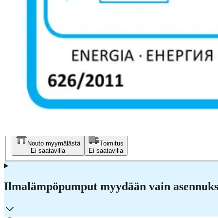
Bosch
Bosch Climate 5100i 35-he ilm
1 680,55 €
Asiakasomistajahinta
Hinta ilman S-Etukorttia:
1 769,00 €
Verkkokaupan hinta
Valitse toimitustapa
Nouto myymälästä
Toimitus
Ei saatavilla
Ei saatavilla
Ilmalämpöpumput myydään vain asennuksen