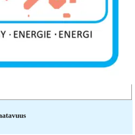
ttuna
aatavuus