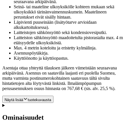
seuraavana arkipäivänä.
Seinä- tai maateline ulkoyksikölle kohteen mukaan sekä
ulkoyksikkö tärinänvaimennuskumein. Maatelineen
perustukset eivät sisälly hintaan.
Läpivienti puuseinään (lisätyötarve arvioidaan
alkukartoituksessa).
Laitteistojen sähkönsyöttö sekä kondensiovesiputki.
Laitteiston sähkönsyöttö maadoitetulta pistorasialta max. 4 m
etäisyydelle ulkoyksiköstä.
Max. 4 metrin koteloitu ja eristetty kylmälinja.
Asennuspöytäkirja.
Käyttöönotto ja käyttöopastus.
Asentaja ottaa yhteyttä tilauksen jälkeen viimeistään seuraavana
arkipäivänä. Asennus on saatavilla laajasti eri puolella Suomea,
mutta varmista postinumerokohtainen saatavuus tältä sivulta
hintatietojen alta löytyvästä linkistä. Ilmalämpöpumpun
perusasennuksen osuus hinnasta on 767,68 € (sis. alv. 25,5 %).
Näytä lisää
tuotekuvausta
Ominaisuudet