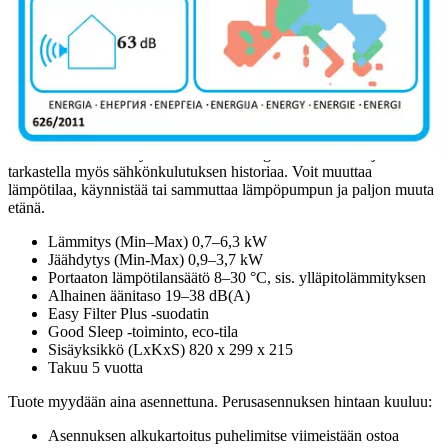
Nyt saat ilmalämpöpumpun asennettuna kotiin tai mökille.
Energiatehokas Samsung Nordic -ilma-ilmalämpöpumppusarja on
kehitetty pohjoismaiseen ilmastoon, ja siinä on taattu
lämmitystoiminto jopa -30 °C asti. Kaikki mallit auttavat
ylläpitämään miellyttävää sisälämpötilaa vuodenajasta riippumatta.
Älykkäiden toimintojen ansiosta ne mukautuvat henkilökohtaisiin
tarpeisiisi ja käyttötottumuksiisi ja ylläpitävät automaattisesti hyvän
sisäilman.
Lämpöpumppujamme voi ohjata Samsung SmartThings -
sovelluksella. Saat täyden hallinnan energiankulutukseesi ja voit
tarkastella myös sähkönkulutuksen historiaa. Voit muuttaa
lämpötilaa, käynnistää tai sammuttaa lämpöpumpun ja paljon muuta
etänä.
Lämmitys (Min–Max) 0,7–6,3 kW
Jäähdytys (Min-Max) 0,9–3,7 kW
Portaaton lämpötilansäätö 8–30 °C, sis. ylläpitolämmityksen
Alhainen äänitaso 19–38 dB(A)
Easy Filter Plus -suodatin
Good Sleep -toiminto, eco-tila
Sisäyksikkö (LxKxS) 820 x 299 x 215
Takuu 5 vuotta
Tuote myydään aina asennettuna. Perusasennuksen hintaan kuuluu:
Asennuksen alkukartoitus puhelimitse viimeistään ostoa