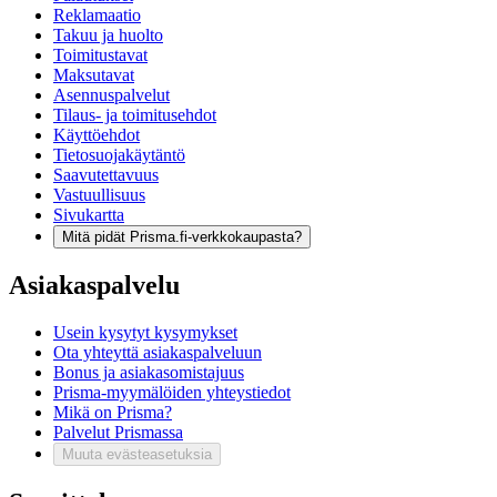
Reklamaatio
Takuu ja huolto
Toimitustavat
Maksutavat
Asennuspalvelut
Tilaus- ja toimitusehdot
Käyttöehdot
Tietosuojakäytäntö
Saavutettavuus
Vastuullisuus
Sivukartta
Mitä pidät Prisma.fi-verkkokaupasta?
Asiakaspalvelu
Usein kysytyt kysymykset
Ota yhteyttä asiakaspalveluun
Bonus ja asiakasomistajuus
Prisma-myymälöiden yhteystiedot
Mikä on Prisma?
Palvelut Prismassa
Muuta evästeasetuksia