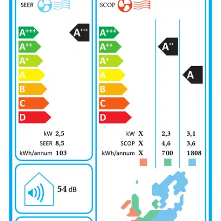
Ilmainen toimitus yli 100 €:n tilauksille
Postin pakettiautomaattiin tai
palvelupisteeseen!
Etu ei koske Suuri‑lisäpalvelulla toimitettavia tuotteita.
Tarkista myymäläsaatavuus
Ei saatavilla
Tuotekuvaus