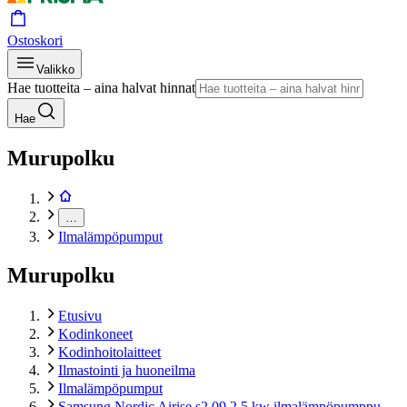
Ostoskori
Valikko
Hae tuotteita – aina halvat hinnat
Hae
Murupolku
…
Ilmalämpöpumput
Murupolku
Etusivu
Kodinkoneet
Kodinhoitolaitteet
Ilmastointi ja huoneilma
Ilmalämpöpumput
Samsung Nordic Airise s2 09 2.5 kw ilmalämpöpumppu