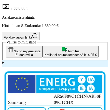
1 775,55 €
Asiakasomistajahinta
Hinta ilman S-Etukorttia:
1 869,00 €
Verkkokaupan hinta
Valitse toimitustapa
Nouto myymälästä
Toimitus
Ei saatavilla
Kotiin tai noutopisteeseen
Alk. 4,95 €
Ilmalämpöpumput myydään vain
asennuksen kanssa, tarkista
postinumerokohtainen saatavuus