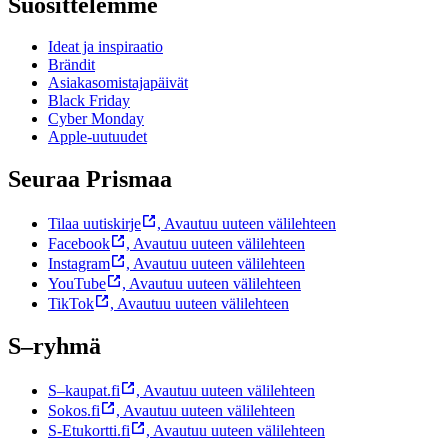
Suosittelemme
Ideat ja inspiraatio
Brändit
Asiakasomistajapäivät
Black Friday
Cyber Monday
Apple-uutuudet
Seuraa Prismaa
Tilaa uutiskirje
,
Avautuu uuteen välilehteen
Facebook
,
Avautuu uuteen välilehteen
Instagram
,
Avautuu uuteen välilehteen
YouTube
,
Avautuu uuteen välilehteen
TikTok
,
Avautuu uuteen välilehteen
S–ryhmä
S–kaupat.fi
,
Avautuu uuteen välilehteen
Sokos.fi
,
Avautuu uuteen välilehteen
S-Etukortti.fi
,
Avautuu uuteen välilehteen