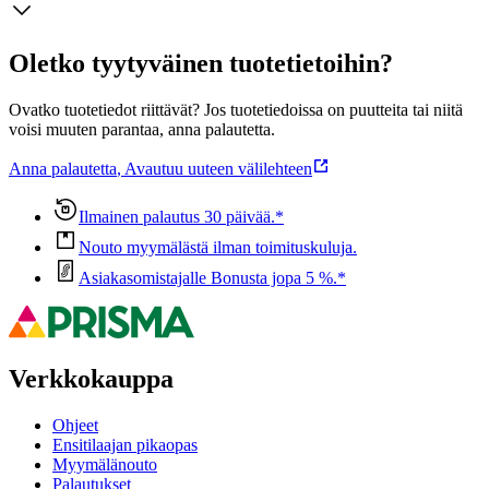
Oletko tyytyväinen tuotetietoihin?
Ovatko tuotetiedot riittävät? Jos tuotetiedoissa on puutteita tai niitä
voisi muuten parantaa, anna palautetta.
Anna palautetta
,
Avautuu uuteen välilehteen
Ilmainen palautus 30 päivää.*
Nouto myymälästä ilman toimituskuluja.
Asiakasomistajalle Bonusta jopa 5 %.*
Verkkokauppa
Ohjeet
Ensitilaajan pikaopas
Myymälänouto
Palautukset