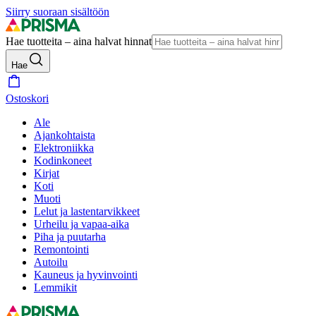
Siirry suoraan sisältöön
Hae tuotteita – aina halvat hinnat
Hae
Ostoskori
Ale
Ajankohtaista
Elektroniikka
Kodinkoneet
Kirjat
Koti
Muoti
Lelut ja lastentarvikkeet
Urheilu ja vapaa-aika
Piha ja puutarha
Remontointi
Autoilu
Kauneus ja hyvinvointi
Lemmikit